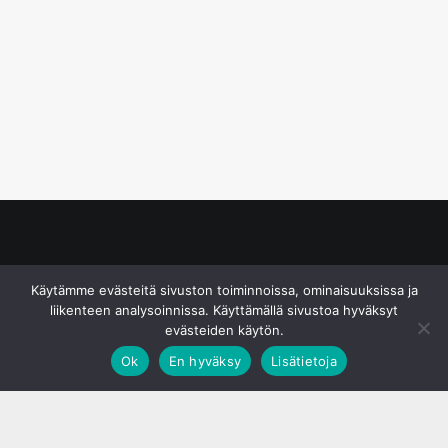
© S&J Media Oy
Käytämme evästeitä sivuston toiminnoissa, ominaisuuksissa ja
liikenteen analysoinnissa. Käyttämällä sivustoa hyväksyt
evästeiden käytön.
Ok
En hyväksy
Lisätietoja
;