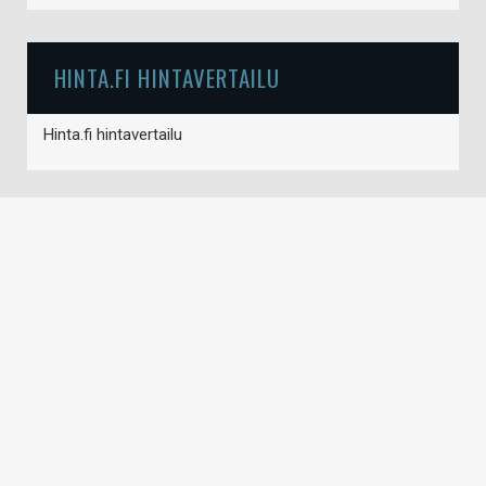
HINTA.FI HINTAVERTAILU
Hinta.fi hintavertailu