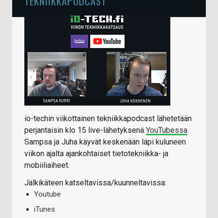
TEKNIIKKAPODCAST
io-techin viikottainen tekniikkapodcast lähetetään
perjantaisin klo 15 live-lähetyksenä
YouTubessa
.
Sampsa ja Juha käyvät keskenään läpi kuluneen
viikon ajalta ajankohtaiset tietotekniikka- ja
mobiiliaiheet.
Jälkikäteen katseltavissa/kuunneltavissa:
Youtube
iTunes