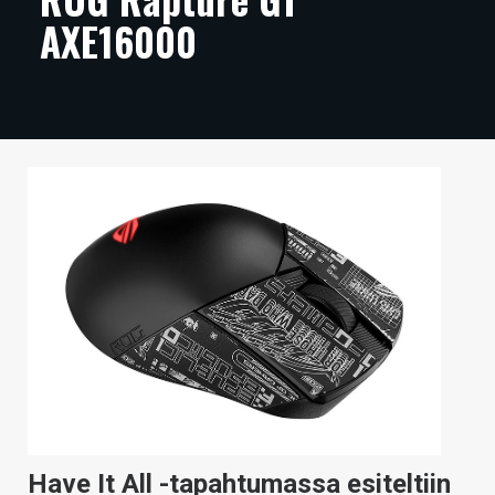
AXE16000
ARTIKKELIT
VIDEOT
TECHBBS
TIETOA
HINTA.FI
KAUPPA
VAIHDA TEEMA
HAKU
Have It All -tapahtumassa esiteltiin