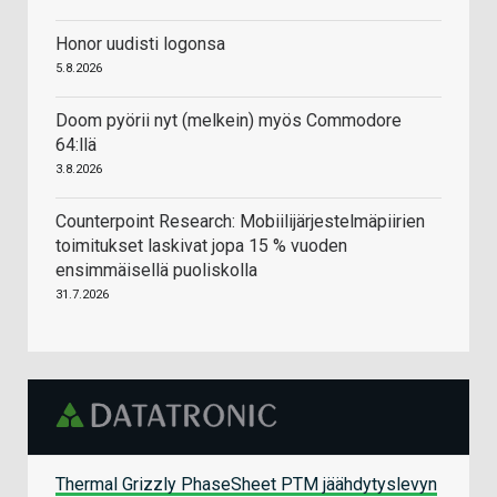
Honor uudisti logonsa
5.8.2026
Doom pyörii nyt (melkein) myös Commodore
64:llä
3.8.2026
Counterpoint Research: Mobiilijärjestelmäpiirien
toimitukset laskivat jopa 15 % vuoden
ensimmäisellä puoliskolla
31.7.2026
Thermal Grizzly PhaseSheet PTM jäähdytyslevyn