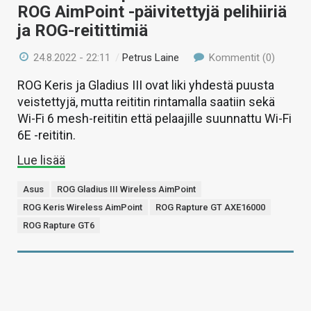
ROG AimPoint -päivitettyjä pelihiiriä
ja ROG-reitittimiä
24.8.2022 - 22:11
/
Petrus Laine
Kommentit (0)
ROG Keris ja Gladius III ovat liki yhdestä puusta
veistettyjä, mutta reititin rintamalla saatiin sekä
Wi-Fi 6 mesh-reititin että pelaajille suunnattu Wi-Fi
6E -reititin.
Lue lisää
Asus
ROG Gladius III Wireless AimPoint
ROG Keris Wireless AimPoint
ROG Rapture GT AXE16000
ROG Rapture GT6