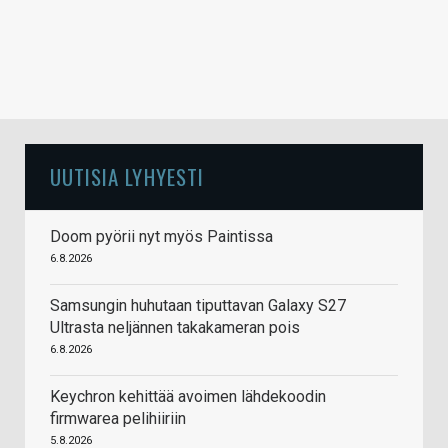
UUTISIA LYHYESTI
Doom pyörii nyt myös Paintissa
6.8.2026
Samsungin huhutaan tiputtavan Galaxy S27
Ultrasta neljännen takakameran pois
6.8.2026
Keychron kehittää avoimen lähdekoodin
firmwarea pelihiiriin
5.8.2026