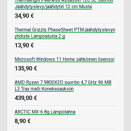
Thermalright Peerless Assassin 120 SE Suoritin
Jäähdytyslevy/jäähdytin 12 cm Musta
34,90 €
Thermal Grizzly PhaseSheet PTM jäähdytyslevyn
yhdiste Lämpöalusta 2 g
13,90 €
Microsoft Windows 11 Home sähköinen lisenssi
135,90 €
AMD Ryzen 7 9800X3D suoritin 4,7 GHz 96 MB
L3 Tray malli Konekasauksiin
439,00 €
ARCTIC MX-6 8g Lämpötahna
8,90 €