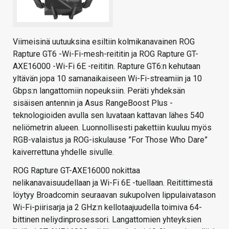
Viimeisinä uutuuksina esiltiin kolmikanavainen ROG
Rapture GT6 -Wi-Fi-mesh-reititin ja ROG Rapture GT-
AXE16000 -Wi-Fi 6E -reititin. Rapture GT6:n kehutaan
yltävän jopa 10 samanaikaiseen Wi-Fi-streamiin ja 10
Gbps:n langattomiin nopeuksiin. Peräti yhdeksän
sisäisen antennin ja Asus RangeBoost Plus -
teknologioiden avulla sen luvataan kattavan lähes 540
neliömetrin alueen. Luonnollisesti pakettiin kuuluu myös
RGB-valaistus ja ROG-iskulause ”For Those Who Dare”
kaiverrettuna yhdelle sivulle.
ROG Rapture GT-AXE16000 nokittaa
nelikanavaisuudellaan ja Wi-Fi 6E -tuellaan. Reitittimestä
löytyy Broadcomin seuraavan sukupolven lippulaivatason
Wi-Fi-piirisarja ja 2 GHz:n kellotaajuudella toimiva 64-
bittinen neliydinprosessori. Langattomien yhteyksien