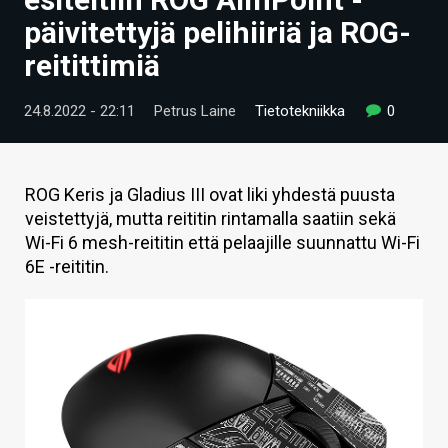
ARTIKKELIT
päivitettyjä pelihiiriä ja ROG-
reitittimiä
VIDEOT
TECHBBS
24.8.2022 - 22:11
Petrus Laine
Tietotekniikka
0
TIETOA
HINTA.FI
ROG Keris ja Gladius III ovat liki yhdestä puusta
veistettyjä, mutta reititin rintamalla saatiin sekä
KAUPPA
Wi-Fi 6 mesh-reititin että pelaajille suunnattu Wi-Fi
6E -reititin.
VAIHDA TEEMA
HAKU