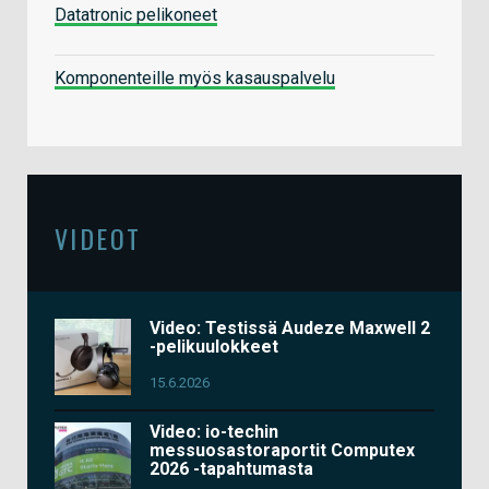
Datatronic pelikoneet
Komponenteille myös kasauspalvelu
VIDEOT
Video: Testissä Audeze Maxwell 2
-pelikuulokkeet
15.6.2026
Video: io-techin
messuosastoraportit Computex
2026 -tapahtumasta