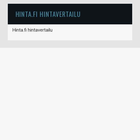
HINTA.FI HINTAVERTAILU
Hinta.fi hintavertailu