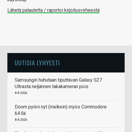
Lähetä palautetta / raportoi kirjoitusvirheestä
UUTISIA LYHYESTI
Samsungin huhutaan tiputtavan Galaxy S27
Ultrasta neljännen takakameran pois
8.8.2026
Doom pyörii nyt (melkein) myös Commodore
64:llä
8.8.2026