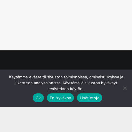
© S&J Media Oy
Käytämme evästeitä sivuston toiminnoissa, ominaisuuksissa ja
liikenteen analysoinnissa. Käyttämällä sivustoa hyväksyt
evästeiden käytön.
Ok
En hyväksy
Lisätietoja
;