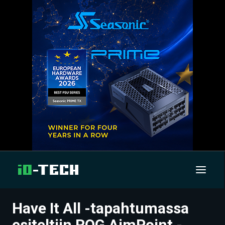
Have It All -tapahtumassa
UUTISET
esiteltiin ROG AimPoint -