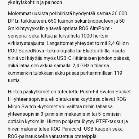
yksityiskohtiin ja painoon.
Molemmat uusista pelihiiristä hyödyntää samaa 36 000
DPI:n tarkkuuteen, 650 tuuman sekuntinopeuteen ja 50
G:n kiihtyvyyksiin yltävää optista ROG AimPoint -
sensoria, sekä tuttua ja turvallista 1000 hertsin
virkistystaajuutta. Langattomat yhteydet toimii 2,4 GHz:n
ROG SpeedNova -teknologialla tai Bluetoothilla, muuta
hiiriä voi käyttää myös USB-C-liitäntäisen johdon päässä,
mikä lataa sen akkua samalla. 2,4 GHz:n tilassa
kummankin tulokkaan akku piisaa parhaimmillaan 119
tuntia.
Hiirten pääkytkimet on toteutettu Push-Fit Switch Socket
II -yhteensopivina, eli oletuksena käytössä olevat ROG
Micro Switch -kytkimet voi vaihtaa mihin tahansa
yhteensopiviin 3-pinnisiin mekaanisiin tai 5-pinnisiin
optisiin kytkimiin. Hiirten pohjasta löytyy PTFE-tassut ja
hiiren mukana tulee ROG Paracord -USB-kaapeli sekä
ROG-painatuksella varustettua oteteippiä.