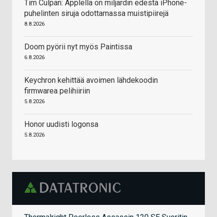
Tim Culpan: Applella on miljardin edestä iPhone-
puhelinten siruja odottamassa muistipiirejä
8.8.2026
Doom pyörii nyt myös Paintissa
6.8.2026
Keychron kehittää avoimen lähdekoodin
firmwarea pelihiiriin
5.8.2026
Honor uudisti logonsa
5.8.2026