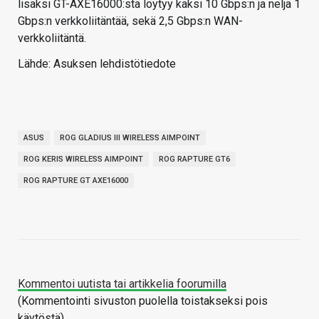
lisäksi GT-AXE16000:stä löytyy kaksi 10 Gbps:n ja neljä 1
Gbps:n verkkoliitäntää, sekä 2,5 Gbps:n WAN-
verkkoliitäntä.
Lähde: Asuksen lehdistötiedote
ASUS
ROG GLADIUS III WIRELESS AIMPOINT
ROG KERIS WIRELESS AIMPOINT
ROG RAPTURE GT6
ROG RAPTURE GT AXE16000
Kommentoi uutista tai artikkelia foorumilla
(Kommentointi sivuston puolella toistakseksi pois
käytöstä)