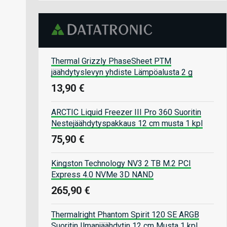
Thermal Grizzly PhaseSheet PTM
jäähdytyslevyn yhdiste Lämpöalusta 2 g
13,90 €
ARCTIC Liquid Freezer III Pro 360 Suoritin
Nestejäähdytyspakkaus 12 cm musta 1 kpl
75,90 €
Kingston Technology NV3 2 TB M.2 PCI
Express 4.0 NVMe 3D NAND
265,90 €
Thermalright Phantom Spirit 120 SE ARGB
Suoritin Ilmanjäähdytin 12 cm Musta 1 kpl