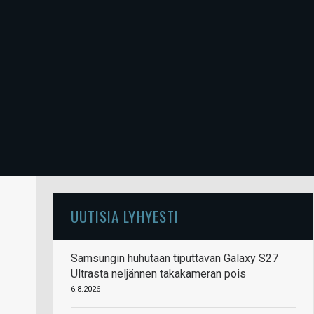
UUTISIA LYHYESTI
Samsungin huhutaan tiputtavan Galaxy S27
Ultrasta neljännen takakameran pois
6.8.2026