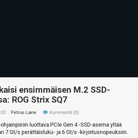
lkaisi ensimmäisen M.2 SSD-
a: ROG Strix SQ7
:02
/
Petrus Laine
Kommentit (0)
ohjainpiiriin luottava PCIe Gen 4 -SSD-asema yltää
n 7 Gt/s perättäisluku- ja 6 Gt/s -kirjoitusnopeuksiin.