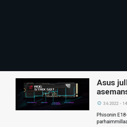
Asus ju
asemans
3.6.2022 - 14
Phisonin E18-
parhaimmillaa