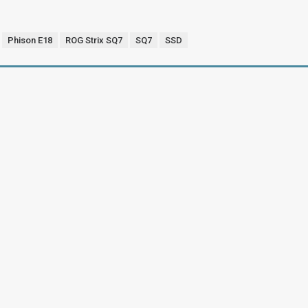
Phison E18
ROG Strix SQ7
SQ7
SSD