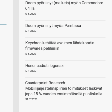
Doom pyörii nyt (melkein) myös Commodore
64:llä
6.8.2026
Doom pyörii nyt myös Paintissa
6.8.2026
Keychron kehittää avoimen lähdekoodin
firmwarea pelihiiriin
5.8.2026
Honor uudisti logonsa
5.8.2026
Counterpoint Research:
Mobiilijärjestelmäpiirien toimitukset laskivat
jopa 15 % vuoden ensimmäisellä puoliskolla
31.7.2026