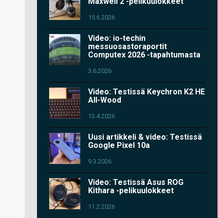
Maxwell 2 -pelikuulokkeet
15.6.2026
Video: io-techin
messuosastoraportit
Computex 2026 -tapahtumasta
3.6.2026
Video: Testissä Keychron K2 HE
All-Wood
13.4.2026
Uusi artikkeli & video: Testissä
Google Pixel 10a
9.3.2026
Video: Testissä Asus ROG
Kithara -pelikuulokkeet
11.2.2026