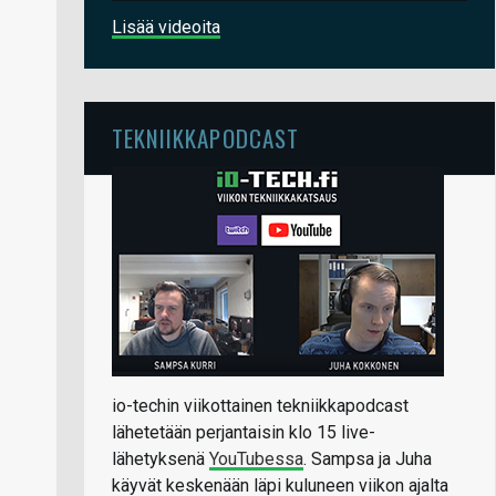
Lisää videoita
TEKNIIKKAPODCAST
io-techin viikottainen tekniikkapodcast
lähetetään perjantaisin klo 15 live-
lähetyksenä
YouTubessa
. Sampsa ja Juha
käyvät keskenään läpi kuluneen viikon ajalta