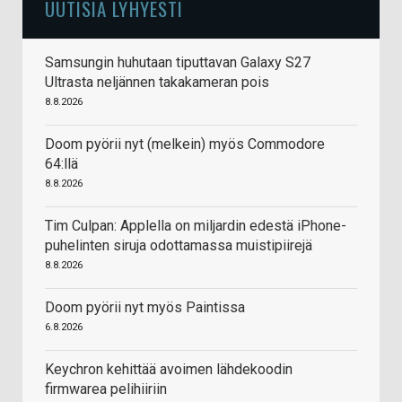
UUTISIA LYHYESTI
Samsungin huhutaan tiputtavan Galaxy S27
Ultrasta neljännen takakameran pois
8.8.2026
Doom pyörii nyt (melkein) myös Commodore
64:llä
8.8.2026
Tim Culpan: Applella on miljardin edestä iPhone-
puhelinten siruja odottamassa muistipiirejä
8.8.2026
Doom pyörii nyt myös Paintissa
6.8.2026
Keychron kehittää avoimen lähdekoodin
firmwarea pelihiiriin