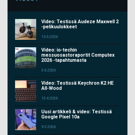
Video: Testissä Audeze Maxwell 2
-pelikuulokkeet
15.6.2026
Video: io-techin
messuosastoraportit Computex
2026 -tapahtumasta
3.6.2026
Video: Testissä Keychron K2 HE
All-Wood
13.4.2026
Uusi artikkeli & video: Testissä
Google Pixel 10a
9.3.2026