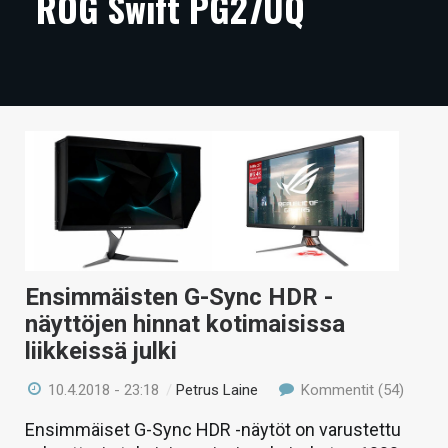
ROG Swift PG27UQ
ARTIKKELIT
VIDEOT
TECHBBS
TIETOA
HINTA.FI
KAUPPA
VAIHDA TEEMA
Ensimmäisten G-Sync HDR -
näyttöjen hinnat kotimaisissa
liikkeissä julki
HAKU
10.4.2018 - 23:18
/
Petrus Laine
Kommentit (54)
Ensimmäiset G-Sync HDR -näytöt on varustettu