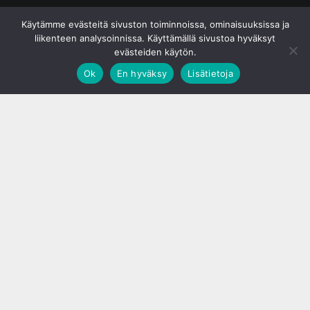
© S&J Media Oy
Käytämme evästeitä sivuston toiminnoissa, ominaisuuksissa ja
liikenteen analysoinnissa. Käyttämällä sivustoa hyväksyt
evästeiden käytön.
Ok
En hyväksy
Lisätietoja
;