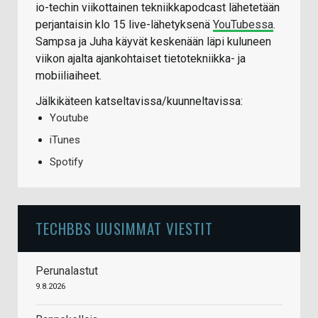
io-techin viikottainen tekniikkapodcast lähetetään
perjantaisin klo 15 live-lähetyksenä
YouTubessa
.
Sampsa ja Juha käyvät keskenään läpi kuluneen
viikon ajalta ajankohtaiset tietotekniikka- ja
mobiiliaiheet.
Jälkikäteen katseltavissa/kuunneltavissa:
Youtube
iTunes
Spotify
TECHBBS UUSIMMAT VIESTIT
Perunalastut
9.8.2026