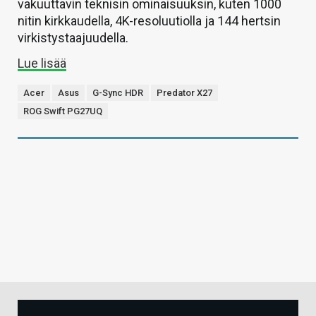
vakuuttavin teknisin ominaisuuksin, kuten 1000
nitin kirkkaudella, 4K-resoluutiolla ja 144 hertsin
virkistystaajuudella.
Lue lisää
Acer
Asus
G-Sync HDR
Predator X27
ROG Swift PG27UQ