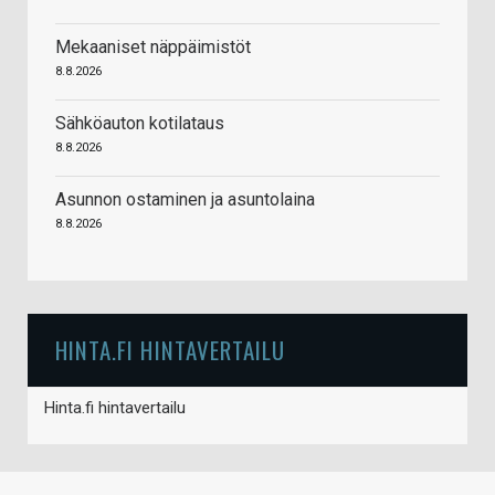
Mekaaniset näppäimistöt
8.8.2026
Sähköauton kotilataus
8.8.2026
Asunnon ostaminen ja asuntolaina
8.8.2026
HINTA.FI HINTAVERTAILU
Hinta.fi hintavertailu