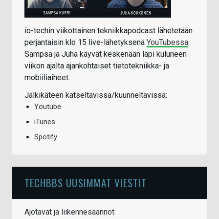
io-techin viikottainen tekniikkapodcast lähetetään
perjantaisin klo 15 live-lähetyksenä
YouTubessa
.
Sampsa ja Juha käyvät keskenään läpi kuluneen
viikon ajalta ajankohtaiset tietotekniikka- ja
mobiiliaiheet.
Jälkikäteen katseltavissa/kuunneltavissa:
Youtube
iTunes
Spotify
TECHBBS UUSIMMAT VIESTIT
Ajotavat ja liikennesäännöt