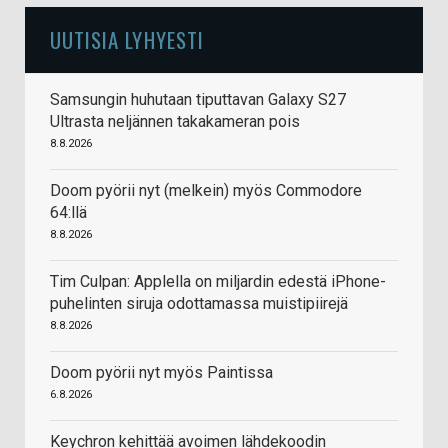
UUTISIA LYHYESTI
Samsungin huhutaan tiputtavan Galaxy S27
Ultrasta neljännen takakameran pois
8.8.2026
Doom pyörii nyt (melkein) myös Commodore
64:llä
8.8.2026
Tim Culpan: Applella on miljardin edestä iPhone-
puhelinten siruja odottamassa muistipiirejä
8.8.2026
Doom pyörii nyt myös Paintissa
6.8.2026
Keychron kehittää avoimen lähdekoodin