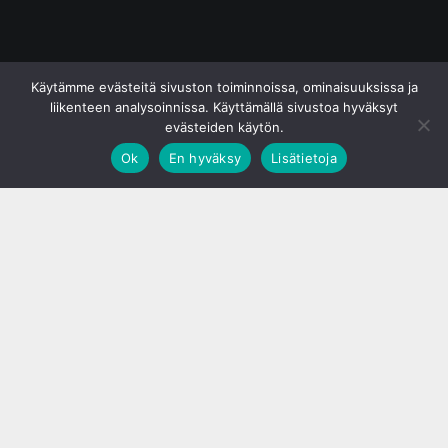
© S&J Media Oy
Käytämme evästeitä sivuston toiminnoissa, ominaisuuksissa ja
liikenteen analysoinnissa. Käyttämällä sivustoa hyväksyt
evästeiden käytön.
Ok
En hyväksy
Lisätietoja
;