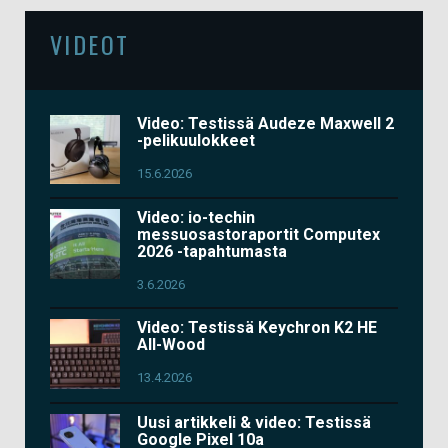
VIDEOT
Video: Testissä Audeze Maxwell 2
-pelikuulokkeet
15.6.2026
Video: io-techin
messuosastoraportit Computex
2026 -tapahtumasta
3.6.2026
Video: Testissä Keychron K2 HE
All-Wood
13.4.2026
Uusi artikkeli & video: Testissä
Google Pixel 10a