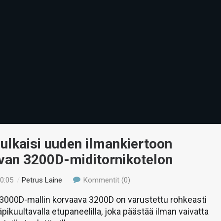
julkaisi uuden ilmankiertoon
van 3200D-miditornikotelon
00:05
/
Petrus Laine
Kommentit (0)
00D-mallin korvaava 3200D on varustettu rohkeasti
läpikuultavalla etupaneelilla, joka päästää ilman vaivatta