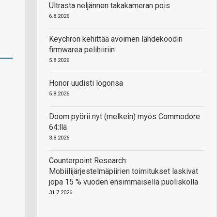
Ultrasta neljännen takakameran pois
6.8.2026
Keychron kehittää avoimen lähdekoodin
firmwarea pelihiiriin
5.8.2026
Honor uudisti logonsa
5.8.2026
Doom pyörii nyt (melkein) myös Commodore
64:llä
3.8.2026
Counterpoint Research:
Mobiilijärjestelmäpiirien toimitukset laskivat
jopa 15 % vuoden ensimmäisellä puoliskolla
31.7.2026