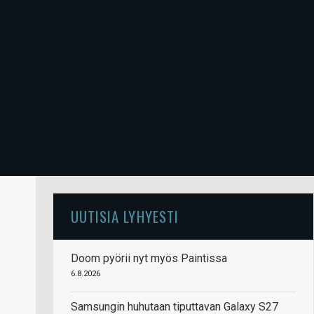
UUTISIA LYHYESTI
Doom pyörii nyt myös Paintissa
6.8.2026
Samsungin huhutaan tiputtavan Galaxy S27