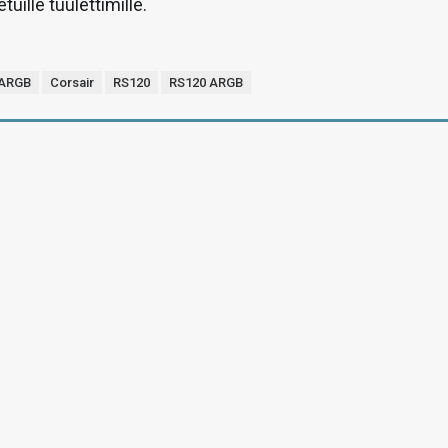
tuille tuulettimille.
 ARGB
Corsair
RS120
RS120 ARGB