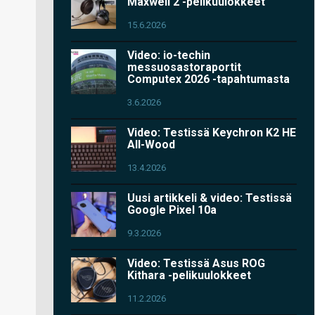
Maxwell 2 -pelikuulokkeet
15.6.2026
Video: io-techin
messuosastoraportit
Computex 2026 -tapahtumasta
3.6.2026
Video: Testissä Keychron K2 HE
All-Wood
13.4.2026
Uusi artikkeli & video: Testissä
Google Pixel 10a
9.3.2026
Video: Testissä Asus ROG
Kithara -pelikuulokkeet
11.2.2026