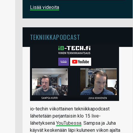
Lisää videoita
TEKNIIKKAPODCAST
io-techin viikottainen tekniikkapodcast
lähetetään perjantaisin klo 15 live-
lähetyksenä
YouTubessa
. Sampsa ja Juha
käyvät keskenään läpi kuluneen viikon ajalta