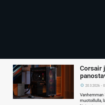
Corsair 
panosta
20.3.2026 - 
Vanhemman 30
muotoillulla, 