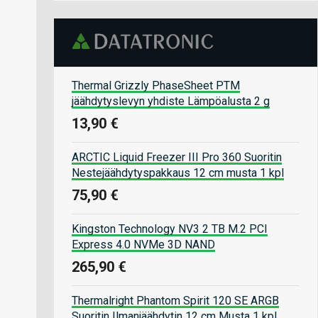
Thermal Grizzly PhaseSheet PTM
jäähdytyslevyn yhdiste Lämpöalusta 2 g
13,90 €
ARCTIC Liquid Freezer III Pro 360 Suoritin
Nestejäähdytyspakkaus 12 cm musta 1 kpl
75,90 €
Kingston Technology NV3 2 TB M.2 PCI
Express 4.0 NVMe 3D NAND
265,90 €
Thermalright Phantom Spirit 120 SE ARGB
Suoritin Ilmanjäähdytin 12 cm Musta 1 kpl