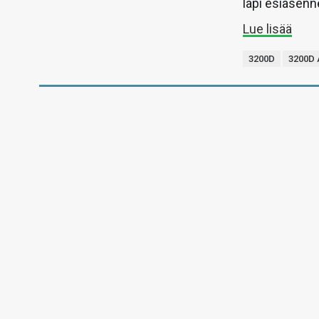
läpi esiasenne
Lue lisää
3200D
3200D