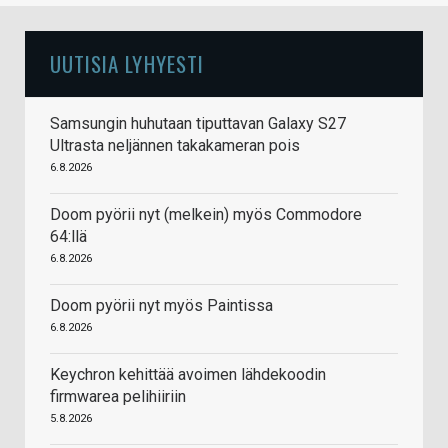
UUTISIA LYHYESTI
Samsungin huhutaan tiputtavan Galaxy S27
Ultrasta neljännen takakameran pois
6.8.2026
Doom pyörii nyt (melkein) myös Commodore
64:llä
6.8.2026
Doom pyörii nyt myös Paintissa
6.8.2026
Keychron kehittää avoimen lähdekoodin
firmwarea pelihiiriin
5.8.2026