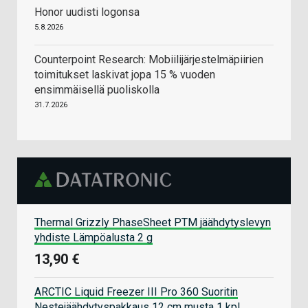
Honor uudisti logonsa
5.8.2026
Counterpoint Research: Mobiilijärjestelmäpiirien
toimitukset laskivat jopa 15 % vuoden
ensimmäisellä puoliskolla
31.7.2026
Thermal Grizzly PhaseSheet PTM jäähdytyslevyn
yhdiste Lämpöalusta 2 g
13,90 €
ARCTIC Liquid Freezer III Pro 360 Suoritin
Nestejäähdytyspakkaus 12 cm musta 1 kpl