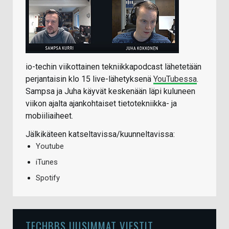
io-techin viikottainen tekniikkapodcast lähetetään
perjantaisin klo 15 live-lähetyksenä
YouTubessa
.
Sampsa ja Juha käyvät keskenään läpi kuluneen
viikon ajalta ajankohtaiset tietotekniikka- ja
mobiiliaiheet.
Jälkikäteen katseltavissa/kuunneltavissa:
Youtube
iTunes
Spotify
TECHBBS UUSIMMAT VIESTIT