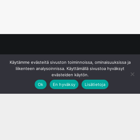
© S&J Media Oy
Käytämme evästeitä sivuston toiminnoissa, ominaisuuksissa ja
liikenteen analysoinnissa. Käyttämällä sivustoa hyväksyt
evästeiden käytön.
Ok
En hyväksy
Lisätietoja
;