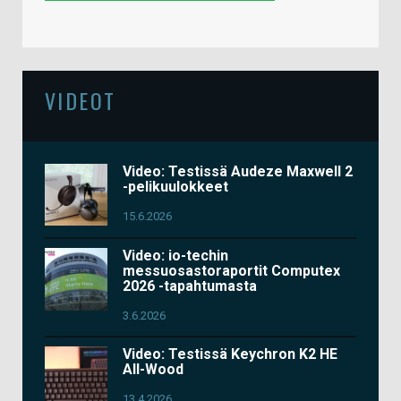
VIDEOT
Video: Testissä Audeze Maxwell 2
-pelikuulokkeet
15.6.2026
Video: io-techin
messuosastoraportit Computex
2026 -tapahtumasta
3.6.2026
Video: Testissä Keychron K2 HE
All-Wood
13.4.2026