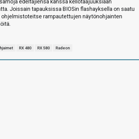
samoja edeltäjiensä kanssa kellotaajuuksiaan
ta. Joissain tapauksissa BIOSin flashayksella on saatu
 ohjelmistoteitse rampautettujen näytönohjainten
öitä.
hjaimet
RX 480
RX 580
Radeon