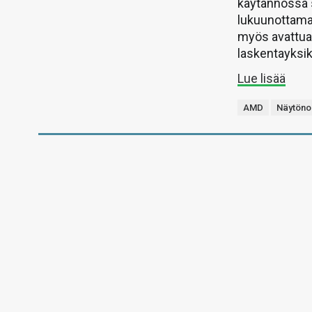
käytännössä 
lukuunottamat
myös avattua
laskentayksik
Lue lisää
AMD
Näytöno