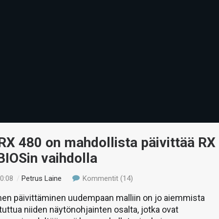
RX 480 on mahdollista päivittää RX
BIOSin vaihdolla
20:08
/
Petrus Laine
Kommentit (14)
en päivittäminen uudempaan malliin on jo aiemmista
tuttua niiden näytönohjainten osalta, jotka ovat