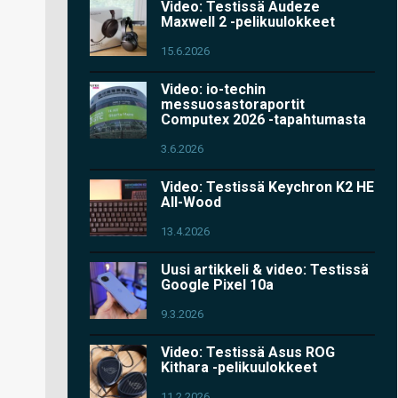
Video: Testissä Audeze
Maxwell 2 -pelikuulokkeet
15.6.2026
Video: io-techin
messuosastoraportit
Computex 2026 -tapahtumasta
3.6.2026
Video: Testissä Keychron K2 HE
All-Wood
13.4.2026
Uusi artikkeli & video: Testissä
Google Pixel 10a
9.3.2026
Video: Testissä Asus ROG
Kithara -pelikuulokkeet
11.2.2026