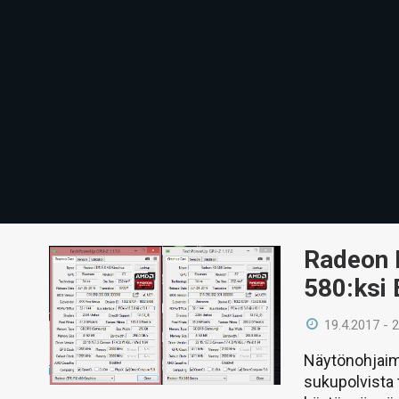
Radeon 
580:ksi 
19.4.2017 - 
Näytönohjaim
sukupolvista 