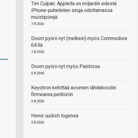
Tim Culpan: Applella on miljardin edestä
iPhone-puhelinten siruja odottamassa
muistipiirejä
7.8.2026
Doom pyörii nyt (melkein) myös Commodore
64:llä
7.8.2026
Doom pyörii nyt myös Paintissa
6.8.2026
Keychron kehittää avoimen lähdekoodin
firmwarea pelihiiriin
5.8.2026
Honor uudisti logonsa
5.8.2026