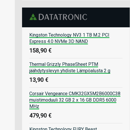
Kingston Technology NV3 1 TB M.2 PCI
Express 4.0 NVMe 3D NAND
158,90 €
Thermal Grizzly PhaseSheet PTM
jäähdytyslevyn yhdiste Lämpöalusta 2 g
13,90 €
Corsair Vengeance CMK32GX5M2B6000C38
muistimoduuli 32 GB 2 x 16 GB DDR5 6000
MHz
479,90 €
Kingston Technology FURY Beast