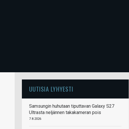
UUTISIA LYHYESTI
Samsungin huhutaan tiputtavan Galaxy S27
Ultrasta neljännen takakameran pois
7.8.2026