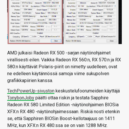
AMD julkaisi Radeon RX 500 -sarjan näytönohjaimet
virallisesti eilen. Vaikka Radeon RX 560:n, RX 570:n ja RX
580:n käyttävät Polaris-piirit on nimetty uudelleen, ovat
ne edelleen käytännössä samoja viime sukupolven
grafiikkapiirien kanssa.
TechPowerUp-sivuston
keskustelufoorumeiden käyttäjä
TonybonJoby
päätti ottaa riskin ja testata Sapphire
Radeon RX 580 Limited Edition -näytönohjaimen BIOSia
XFX:n RX 480 -näytönohjaimessaan. Riskiä nosti etenkin
se, että Sapphiren BIOSin Boost-kellotaajuus on 1411
MHz, kun XFX:n RX 480:ssa se on vain 1288 MHz.