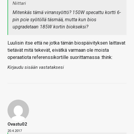
Niittari
Mitenkäs tämä virransyöttö? 150W specattu kortti 6-
pin pcie syötöllä täsmää, mutta kun bios
upgradetaan 185W kortin biokseksi?
Luulisin itse että ne jotka tämän biospäivityksen laittavat
tietävät mitä tekevät, eivätkä varmaan ole moista
operaatiota referenssikortille suorittamassa :think:
Kirjaudu sisään vastataksesi
Ovastu02
20.4.2017