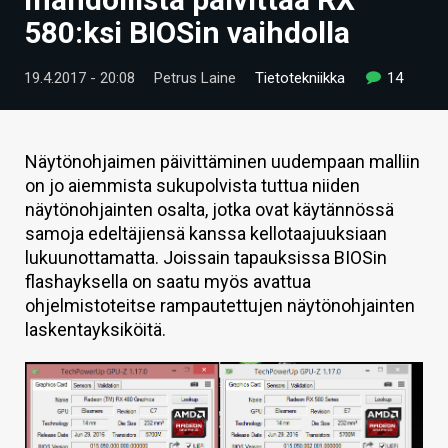
ARTIKKELIT
580:ksi BIOSin vaihdolla
VIDEOT
19.4.2017 - 20:08
Petrus Laine
Tietotekniikka
14
TECHBBS
TIETOA
Näytönohjaimen päivittäminen uudempaan malliin
on jo aiemmista sukupolvista tuttua niiden
HINTA.FI
näytönohjainten osalta, jotka ovat käytännössä
samoja edeltäjiensä kanssa kellotaajuuksiaan
KAUPPA
lukuunottamatta. Joissain tapauksissa BIOSin
VAIHDA TEEMA
flashayksella on saatu myös avattua
ohjelmistoteitse rampautettujen näytönohjainten
laskentayksiköitä.
HAKU