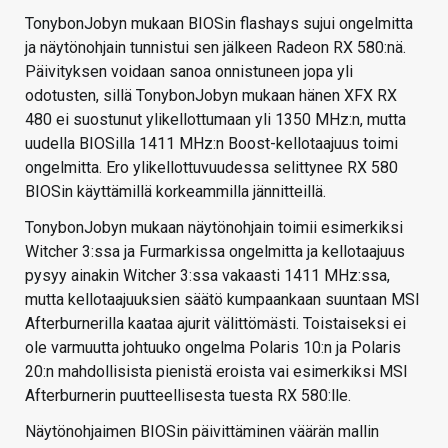
TonybonJobyn mukaan BIOSin flashays sujui ongelmitta
ja näytönohjain tunnistui sen jälkeen Radeon RX 580:nä.
Päivityksen voidaan sanoa onnistuneen jopa yli
odotusten, sillä TonybonJobyn mukaan hänen XFX RX
480 ei suostunut ylikellottumaan yli 1350 MHz:n, mutta
uudella BIOSilla 1411 MHz:n Boost-kellotaajuus toimi
ongelmitta. Ero ylikellottuvuudessa selittynee RX 580
BIOSin käyttämillä korkeammilla jännitteillä.
TonybonJobyn mukaan näytönohjain toimii esimerkiksi
Witcher 3:ssa ja Furmarkissa ongelmitta ja kellotaajuus
pysyy ainakin Witcher 3:ssa vakaasti 1411 MHz:ssa,
mutta kellotaajuuksien säätö kumpaankaan suuntaan MSI
Afterburnerilla kaataa ajurit välittömästi. Toistaiseksi ei
ole varmuutta johtuuko ongelma Polaris 10:n ja Polaris
20:n mahdollisista pienistä eroista vai esimerkiksi MSI
Afterburnerin puutteellisesta tuesta RX 580:lle.
Näytönohjaimen BIOSin päivittäminen väärän mallin