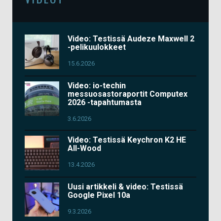
Video: Testissä Audeze Maxwell 2
-pelikuulokkeet
15.6.2026
Video: io-techin
messuosastoraportit Computex
2026 -tapahtumasta
3.6.2026
Video: Testissä Keychron K2 HE
All-Wood
13.4.2026
Uusi artikkeli & video: Testissä
Google Pixel 10a
9.3.2026