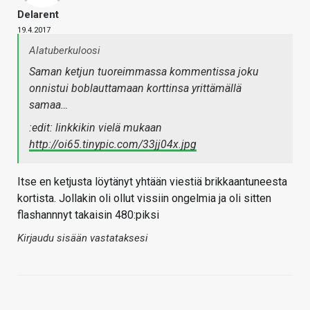
Delarent
19.4.2017
Alatuberkuloosi
Saman ketjun tuoreimmassa kommentissa joku
onnistui boblauttamaan korttinsa yrittämällä
samaa…
:edit: linkkikin vielä mukaan
http://oi65.tinypic.com/33jj04x.jpg
Itse en ketjusta löytänyt yhtään viestiä brikkaantuneesta
kortista. Jollakin oli ollut vissiin ongelmia ja oli sitten
flashannnyt takaisin 480:piksi
Kirjaudu sisään vastataksesi