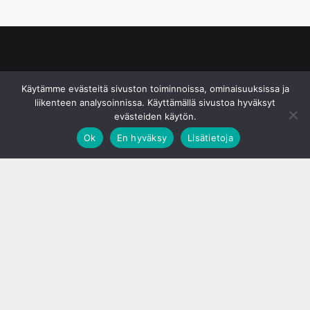
© S&J Media Oy
Käytämme evästeitä sivuston toiminnoissa, ominaisuuksissa ja
liikenteen analysoinnissa. Käyttämällä sivustoa hyväksyt
evästeiden käytön.
Ok
En hyväksy
Lisätietoja
;