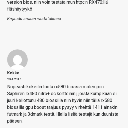
version bios, niin voin testata mun htpc:n RX470:llä
fläshäytyykö
Kirjaudu sisään vastataksesi
Kekko
20.4.2017
Nopeasti kokeilin tuota rx580 biossia molempiin
Saphiren rx480 nitro+ oc kortteihini, joista kumpikaan ei
juuri kellottunu 480 biossilla niin hyvin niin tällä rx580
biossilla gpu boost taajuus pysyy virheittä 1411 ainakin
futmark ja 3dmark testit. Illalla lisää testejä kun duunista
pääsen.