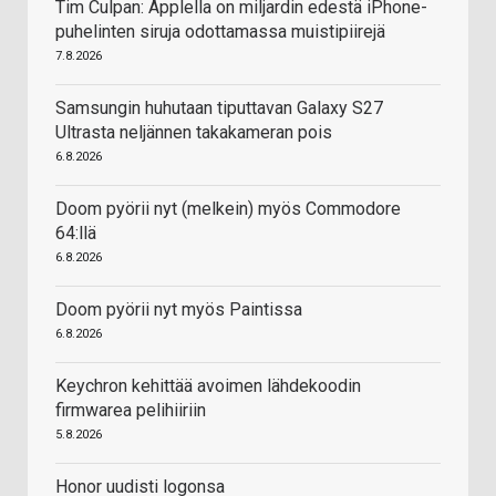
Tim Culpan: Applella on miljardin edestä iPhone-
puhelinten siruja odottamassa muistipiirejä
7.8.2026
Samsungin huhutaan tiputtavan Galaxy S27
Ultrasta neljännen takakameran pois
6.8.2026
Doom pyörii nyt (melkein) myös Commodore
64:llä
6.8.2026
Doom pyörii nyt myös Paintissa
6.8.2026
Keychron kehittää avoimen lähdekoodin
firmwarea pelihiiriin
5.8.2026
Honor uudisti logonsa