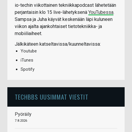
io-techin viikottainen tekniikkapodcast lähetetään
perjantaisin klo 15 live-lähetyksenä
YouTubessa
.
Sampsa ja Juha käyvät keskenään läpi kuluneen
viikon ajalta ajankohtaiset tietotekniikka- ja
mobiiliaiheet.
Jälkikäteen katseltavissa/kuunneltavissa:
Youtube
iTunes
Spotify
TECHBBS UUSIMMAT VIESTIT
Pyöräily
7.8.2026