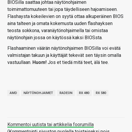
BIOSilla saattaa johtaa näytönohjaimen
toimimattomuuteen tai jopa täydelliseen hajoamiseen.
Flashaysta kokeilevien on syytä ottaa alkuperäinen BIOS
aina talteen ja omata kokemusta uuden flashayksen
teosta sokkona, varanäytönohjaimella tai omistaa
näytönohjain jossa on käytössä kaksi BIOSsta.
Flashaaminen väärän näytönohjaimen BIOSilla voi evätä
valmistajan takuun ja käyttäjät tekevät sen täysin omalla
vastuullaan.
Huom!
Jos et tiedä mitä teet, älä tee.
AMD
NÄYTÖNOHJAIMET
RADEON
RX 480
RX 580
Kommentoi uutista tai artikkelia foorumilla
(Kommentointi sivuston puolella toistaiseksi pois