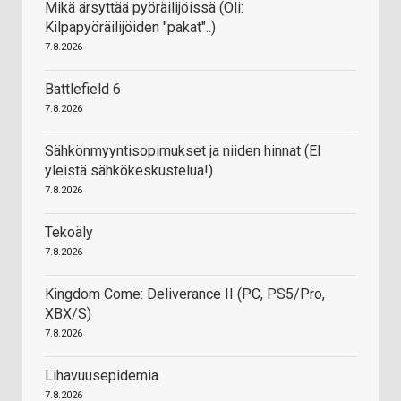
Mikä ärsyttää pyöräilijöissä (Oli:
Kilpapyöräilijöiden "pakat"..)
7.8.2026
Battlefield 6
7.8.2026
Sähkönmyyntisopimukset ja niiden hinnat (EI
yleistä sähkökeskustelua!)
7.8.2026
Tekoäly
7.8.2026
Kingdom Come: Deliverance II (PC, PS5/Pro,
XBX/S)
7.8.2026
Lihavuusepidemia
7.8.2026