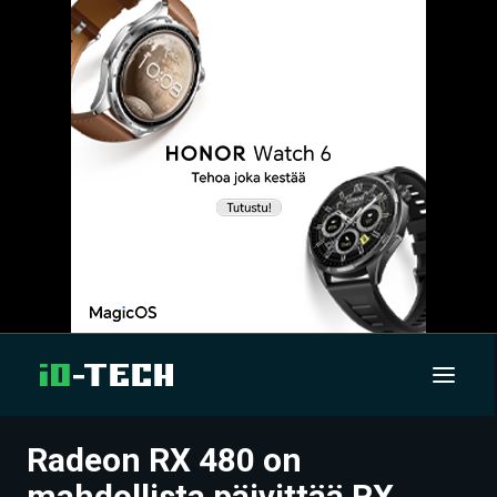
Radeon RX 480 on
UUTISET
mahdollista päivittää RX