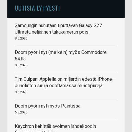
UUTISIA LYHYESTI
Samsungin huhutaan tiputtavan Galaxy S27
Ultrasta neljännen takakameran pois
8.8.2026
Doom pyörii nyt (melkein) myös Commodore
64:llä
8.8.2026
Tim Culpan: Applella on miljardin edestä iPhone-
puhelinten siruja odottamassa muistipiirejä
8.8.2026
Doom pyörii nyt myös Paintissa
6.8.2026
Keychron kehittää avoimen lähdekoodin