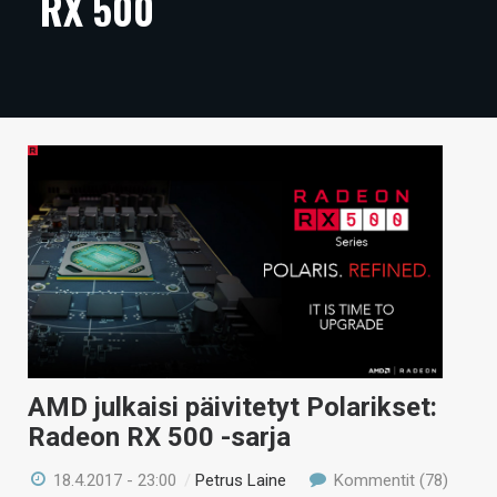
RX 500
ARTIKKELIT
VIDEOT
TECHBBS
TIETOA
HINTA.FI
KAUPPA
VAIHDA TEEMA
AMD julkaisi päivitetyt Polarikset:
HAKU
Radeon RX 500 -sarja
18.4.2017 - 23:00
/
Petrus Laine
Kommentit (78)