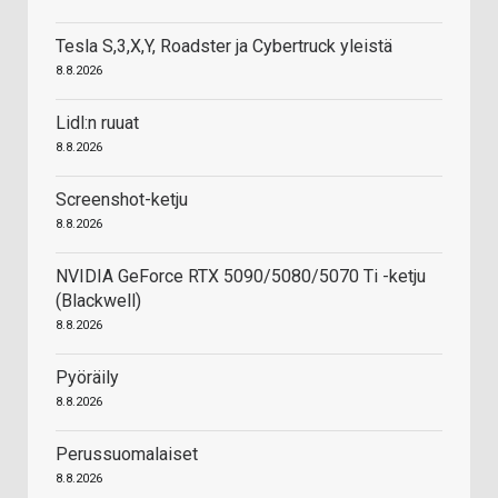
Tesla S,3,X,Y, Roadster ja Cybertruck yleistä
8.8.2026
Lidl:n ruuat
8.8.2026
Screenshot-ketju
8.8.2026
NVIDIA GeForce RTX 5090/5080/5070 Ti -ketju
(Blackwell)
8.8.2026
Pyöräily
8.8.2026
Perussuomalaiset
8.8.2026