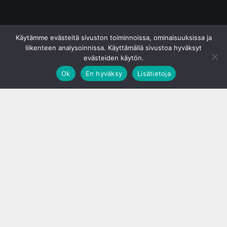
© S&J Media Oy
Käytämme evästeitä sivuston toiminnoissa, ominaisuuksissa ja
liikenteen analysoinnissa. Käyttämällä sivustoa hyväksyt
evästeiden käytön.
Ok
En hyväksy
Lisätietoja
;