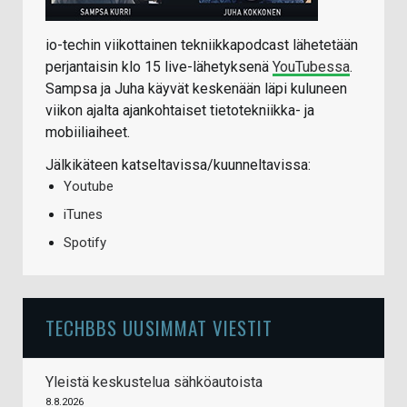
io-techin viikottainen tekniikkapodcast lähetetään
perjantaisin klo 15 live-lähetyksenä
YouTubessa
.
Sampsa ja Juha käyvät keskenään läpi kuluneen
viikon ajalta ajankohtaiset tietotekniikka- ja
mobiiliaiheet.
Jälkikäteen katseltavissa/kuunneltavissa:
Youtube
iTunes
Spotify
TECHBBS UUSIMMAT VIESTIT
Yleistä keskustelua sähköautoista
8.8.2026