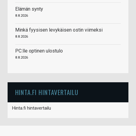
Elämän synty
8.8.2026
Minkä fyysisen levykäisen ostin viimeksi
8.8.2026
PC:lle optinen ulostulo
8.8.2026
HINTA.FI HINTAVERTAILU
Hinta.fi hintavertailu