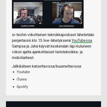
io-techin viikottainen tekniikkapodcast lähetetään
perjantaisin klo 15 live-lähetyksenä
YouTubessa
.
Sampsa ja Juha käyvät keskenään läpi kuluneen
viikon ajalta ajankohtaiset tietotekniikka- ja
mobiiliaiheet.
Jälkikäteen katseltavissa/kuunneltavissa:
Youtube
iTunes
Spotify