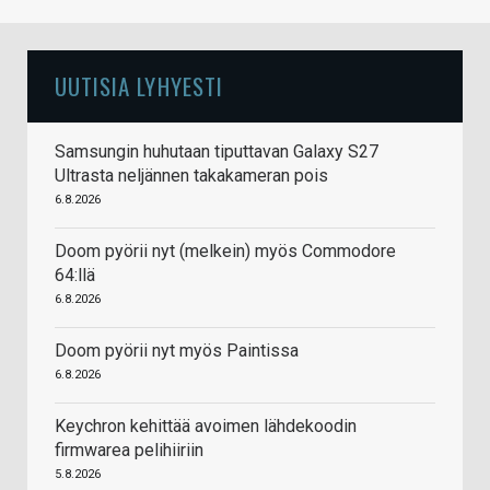
UUTISIA LYHYESTI
Samsungin huhutaan tiputtavan Galaxy S27
Ultrasta neljännen takakameran pois
6.8.2026
Doom pyörii nyt (melkein) myös Commodore
64:llä
6.8.2026
Doom pyörii nyt myös Paintissa
6.8.2026
Keychron kehittää avoimen lähdekoodin
firmwarea pelihiiriin
5.8.2026