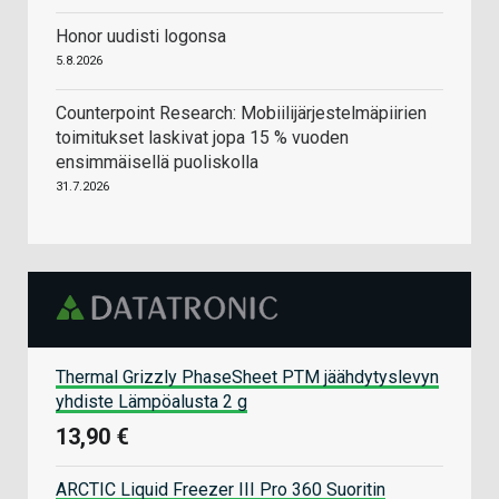
Honor uudisti logonsa
5.8.2026
Counterpoint Research: Mobiilijärjestelmäpiirien
toimitukset laskivat jopa 15 % vuoden
ensimmäisellä puoliskolla
31.7.2026
Thermal Grizzly PhaseSheet PTM jäähdytyslevyn
yhdiste Lämpöalusta 2 g
13,90 €
ARCTIC Liquid Freezer III Pro 360 Suoritin