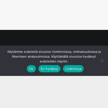
© S&J Media Oy
Käytämme evästeitä sivuston toiminnoissa, ominaisuuksissa ja
liikenteen analysoinnissa. Käyttämällä sivustoa hyväksyt
evästeiden käytön.
Ok
En hyväksy
Lisätietoja
;