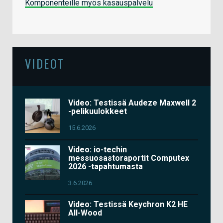
Komponenteille myös kasauspalvelu
VIDEOT
Video: Testissä Audeze Maxwell 2
-pelikuulokkeet
15.6.2026
Video: io-techin
messuosastoraportit Computex
2026 -tapahtumasta
3.6.2026
Video: Testissä Keychron K2 HE
All-Wood