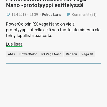
Nano -prototyyppi esittelyssä
19.4.2018 - 21:39
/
Petrus Laine
Kommentit (21)
PowerColorin RX Vega Nano on vielä
prototyyppiasteella eikä sen tuotteistamisesta ole
tehty lopullista päätöstä.
Lue lisää
AMD
PowerColor
RX Vega Nano
Radeon
Vega 10