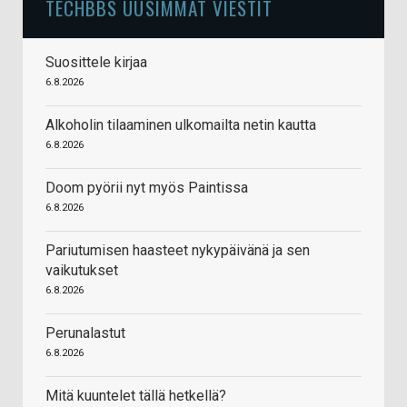
TECHBBS UUSIMMAT VIESTIT
Suosittele kirjaa
6.8.2026
Alkoholin tilaaminen ulkomailta netin kautta
6.8.2026
Doom pyörii nyt myös Paintissa
6.8.2026
Pariutumisen haasteet nykypäivänä ja sen
vaikutukset
6.8.2026
Perunalastut
6.8.2026
Mitä kuuntelet tällä hetkellä?