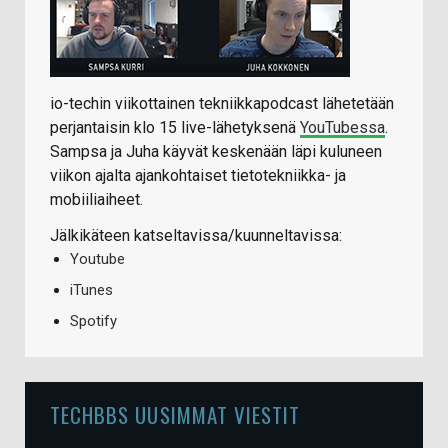
io-techin viikottainen tekniikkapodcast lähetetään
perjantaisin klo 15 live-lähetyksenä
YouTubessa
.
Sampsa ja Juha käyvät keskenään läpi kuluneen
viikon ajalta ajankohtaiset tietotekniikka- ja
mobiiliaiheet.
Jälkikäteen katseltavissa/kuunneltavissa:
Youtube
iTunes
Spotify
TECHBBS UUSIMMAT VIESTIT