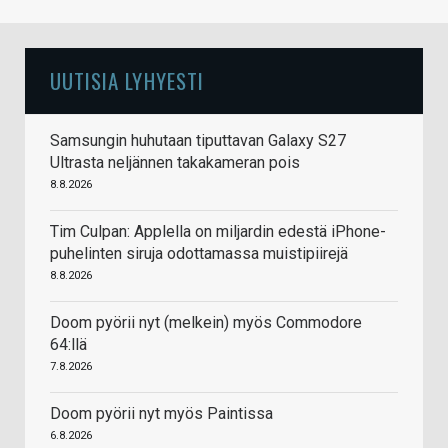
UUTISIA LYHYESTI
Samsungin huhutaan tiputtavan Galaxy S27
Ultrasta neljännen takakameran pois
8.8.2026
Tim Culpan: Applella on miljardin edestä iPhone-
puhelinten siruja odottamassa muistipiirejä
8.8.2026
Doom pyörii nyt (melkein) myös Commodore
64:llä
7.8.2026
Doom pyörii nyt myös Paintissa
6.8.2026