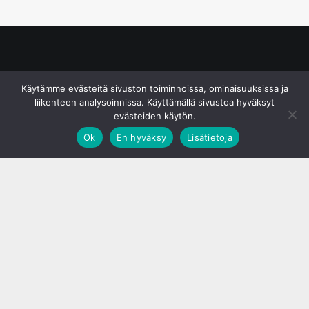
© S&J Media Oy
Käytämme evästeitä sivuston toiminnoissa, ominaisuuksissa ja
liikenteen analysoinnissa. Käyttämällä sivustoa hyväksyt
evästeiden käytön.
Ok
En hyväksy
Lisätietoja
;