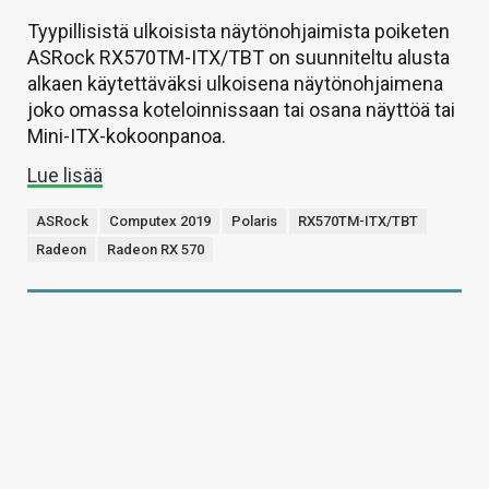
Tyypillisistä ulkoisista näytönohjaimista poiketen
ASRock RX570TM-ITX/TBT on suunniteltu alusta
alkaen käytettäväksi ulkoisena näytönohjaimena
joko omassa koteloinnissaan tai osana näyttöä tai
Mini-ITX-kokoonpanoa.
Lue lisää
ASRock
Computex 2019
Polaris
RX570TM-ITX/TBT
Radeon
Radeon RX 570