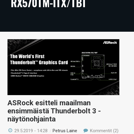
RX570TM-ITX/TBT
ARTIKKELIT
VIDEOT
TECHBBS
TIETOA
HINTA.FI
KAUPPA
VAIHDA TEEMA
ASRock esitteli maailman
ensimmäistä Thunderbolt 3 -
HAKU
näytönohjainta
29.5.2019 - 14:28
/
Petrus Laine
Kommentit (2)