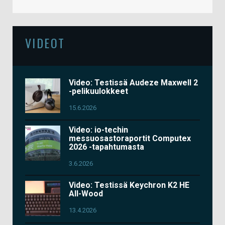
VIDEOT
Video: Testissä Audeze Maxwell 2
-pelikuulokkeet
15.6.2026
Video: io-techin
messuosastoraportit Computex
2026 -tapahtumasta
3.6.2026
Video: Testissä Keychron K2 HE
All-Wood
13.4.2026