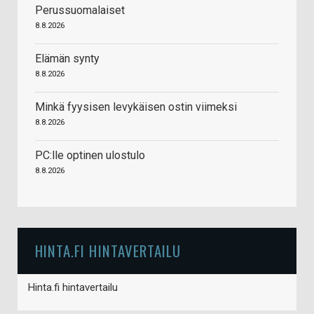
Perussuomalaiset
8.8.2026
Elämän synty
8.8.2026
Minkä fyysisen levykäisen ostin viimeksi
8.8.2026
PC:lle optinen ulostulo
8.8.2026
HINTA.FI HINTAVERTAILU
Hinta.fi hintavertailu