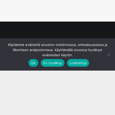
© S&J Media Oy
Käytämme evästeitä sivuston toiminnoissa, ominaisuuksissa ja
liikenteen analysoinnissa. Käyttämällä sivustoa hyväksyt
evästeiden käytön.
Ok
En hyväksy
Lisätietoja
;