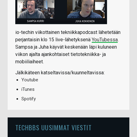
io-techin viikottainen tekniikkapodcast lähetetään
perjantaisin klo 15 live-lähetyksenä
YouTubessa
.
Sampsa ja Juha käyvät keskenään läpi kuluneen
viikon ajalta ajankohtaiset tietotekniikka- ja
mobiiliaiheet.
Jälkikäteen katseltavissa/kuunneltavissa:
Youtube
iTunes
Spotify
TECHBBS UUSIMMAT VIESTIT