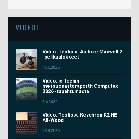
VIDEOT
Video: Testissä Audeze Maxwell 2
-pelikuulokkeet
15.6.2026
Video: io-techin
messuosastoraportit Computex
2026 -tapahtumasta
3.6.2026
Video: Testissä Keychron K2 HE
All-Wood
13.4.2026