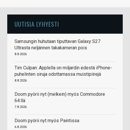
UUTISIA LYHYESTI
Samsungin huhutaan tiputtavan Galaxy S27
Ultrasta neljännen takakameran pois
8.8.2026
Tim Culpan: Applella on miljardin edestä iPhone-
puhelinten siruja odottamassa muistipiirejä
8.8.2026
Doom pyörii nyt (melkein) myös Commodore
64:llä
7.8.2026
Doom pyörii nyt myös Paintissa
6.8.2026