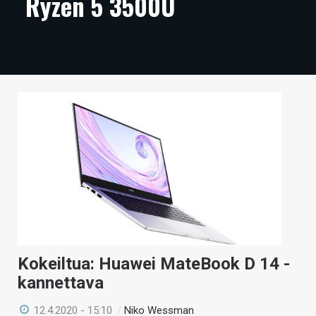
Ryzen 5 3500U
ARTIKKELIT
VIDEOT
TECHBBS
TIETOA
HINTA.FI
KAUPPA
VAIHDA TEEMA
Kokeiltua: Huawei MateBook D 14 -
HAKU
kannettava
12.4.2020 - 15:10
/
Niko Wessman