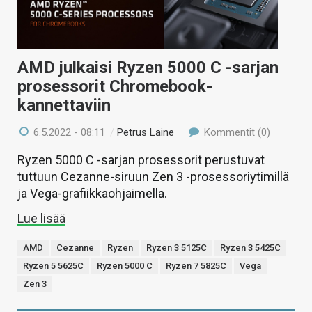
KAUPPA
VAIHDA TEEMA
AMD julkaisi Ryzen 5000 C -sarjan
prosessorit Chromebook-
kannettaviin
HAKU
6.5.2022 - 08:11
/
Petrus Laine
Kommentit (0)
Ryzen 5000 C -sarjan prosessorit perustuvat
tuttuun Cezanne-siruun Zen 3 -prosessoriytimillä
ja Vega-grafiikkaohjaimella.
Lue lisää
AMD
Cezanne
Ryzen
Ryzen 3 5125C
Ryzen 3 5425C
Ryzen 5 5625C
Ryzen 5000 C
Ryzen 7 5825C
Vega
Zen 3