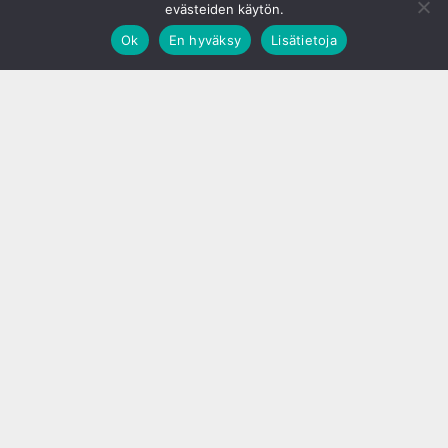
evästeiden käytön.
Ok
En hyväksy
Lisätietoja
;