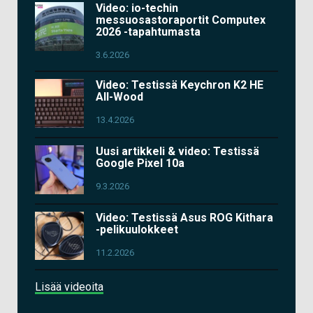
Video: io-techin
messuosastoraportit Computex
2026 -tapahtumasta
3.6.2026
Video: Testissä Keychron K2 HE
All-Wood
13.4.2026
Uusi artikkeli & video: Testissä
Google Pixel 10a
9.3.2026
Video: Testissä Asus ROG Kithara
-pelikuulokkeet
11.2.2026
Lisää videoita