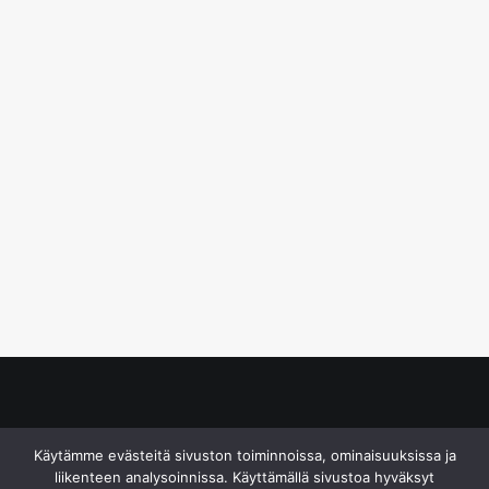
© S&J Media Oy
Käytämme evästeitä sivuston toiminnoissa, ominaisuuksissa ja
liikenteen analysoinnissa. Käyttämällä sivustoa hyväksyt