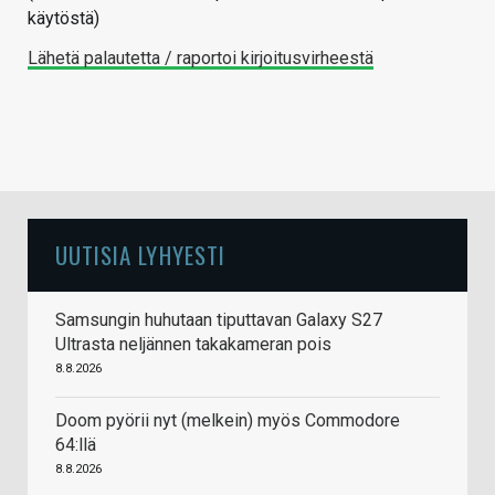
käytöstä)
Lähetä palautetta / raportoi kirjoitusvirheestä
UUTISIA LYHYESTI
Samsungin huhutaan tiputtavan Galaxy S27
Ultrasta neljännen takakameran pois
8.8.2026
Doom pyörii nyt (melkein) myös Commodore
64:llä
8.8.2026