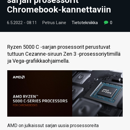
ARTIKKELIT
Chromebook-kannettaviin
VIDEOT
6.5.2022 - 08:11
Petrus Laine
Tietotekniikka
0
TECHBBS
TIETOA
Ryzen 5000 C -sarjan prosessorit perustuvat
tuttuun Cezanne-siruun Zen 3 -prosessoriytimillä
HINTA.FI
ja Vega-grafiikkaohjaimella.
KAUPPA
VAIHDA TEEMA
HAKU
AMD on julkaissut sarjan uusia prosessoreita