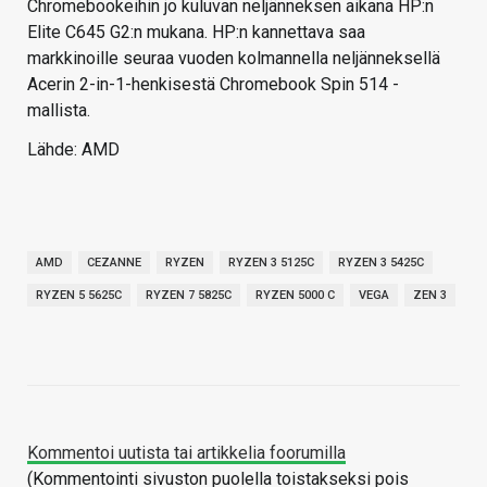
Chromebookeihin jo kuluvan neljänneksen aikana HP:n
Elite C645 G2:n mukana. HP:n kannettava saa
markkinoille seuraa vuoden kolmannella neljänneksellä
Acerin 2-in-1-henkisestä Chromebook Spin 514 -
mallista.
Lähde: AMD
AMD
CEZANNE
RYZEN
RYZEN 3 5125C
RYZEN 3 5425C
RYZEN 5 5625C
RYZEN 7 5825C
RYZEN 5000 C
VEGA
ZEN 3
Kommentoi uutista tai artikkelia foorumilla
(Kommentointi sivuston puolella toistakseksi pois