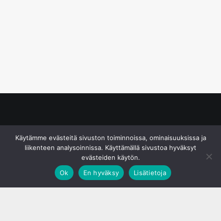
© S&J Media Oy
Käytämme evästeitä sivuston toiminnoissa, ominaisuuksissa ja
liikenteen analysoinnissa. Käyttämällä sivustoa hyväksyt
evästeiden käytön.
Ok
En hyväksy
Lisätietoja
;