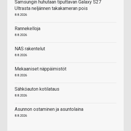
Samsungin huhutaan tiputtavan Galaxy S27
Ultrasta neljännen takakameran pois
8.8.2026
Rannekelloja
8.8.2026
NAS rakentelut
8.8.2026
Mekaaniset näppäimistöt
8.8.2026
Sähköauton kotilataus
8.8.2026
Asunnon ostaminen ja asuntolaina
8.8.2026