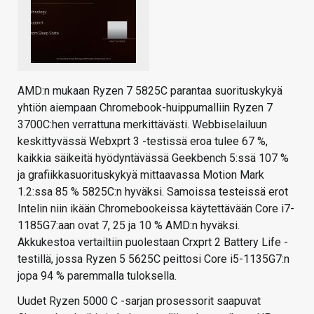
AMD:n mukaan Ryzen 7 5825C parantaa suorituskykyä
yhtiön aiempaan Chromebook-huippumalliin Ryzen 7
3700C:hen verrattuna merkittävästi. Webbiselailuun
keskittyvässä Webxprt 3 -testissä eroa tulee 67 %,
kaikkia säikeitä hyödyntävässä Geekbench 5:ssä 107 %
ja grafiikkasuorituskykyä mittaavassa Motion Mark
1.2:ssa 85 % 5825C:n hyväksi. Samoissa testeissä erot
Intelin niin ikään Chromebookeissa käytettävään Core i7-
1185G7:aan ovat 7, 25 ja 10 % AMD:n hyväksi.
Akkukestoa vertailtiin puolestaan Crxprt 2 Battery Life -
testillä, jossa Ryzen 5 5625C peittosi Core i5-1135G7:n
jopa 94 % paremmalla tuloksella.
Uudet Ryzen 5000 C -sarjan prosessorit saapuvat