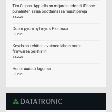
Tim Culpan: Applella on miljardin edestä iPhone-
puhelinten siruja odottamassa muistipiirejä
8.8.2026
Doom pyörii nyt myös Paintissa
6.8.2026
Keychron kehittää avoimen lähdekoodin
firmwarea pelihiiriin
5.8.2026
Honor uudisti logonsa
5.8.2026