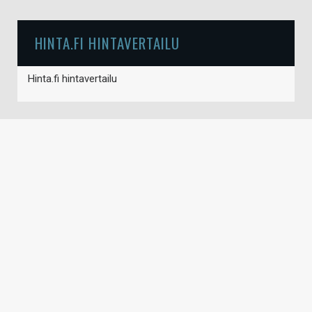
HINTA.FI HINTAVERTAILU
Hinta.fi hintavertailu