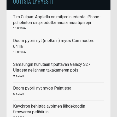
UUTISIA LYHYESTI
Tim Culpan: Applella on miljardin edestä iPhone-
puhelinten siruja odottamassa muistipiirejä
10.8.2026
Doom pyörii nyt (melkein) myös Commodore
64:llä
10.8.2026
Samsungin huhutaan tiputtavan Galaxy S27
Ultrasta neljännen takakameran pois
9.8.2026
Doom pyörii nyt myös Paintissa
6.8.2026
Keychron kehittää avoimen lähdekoodin
firmwarea pelihiiriin