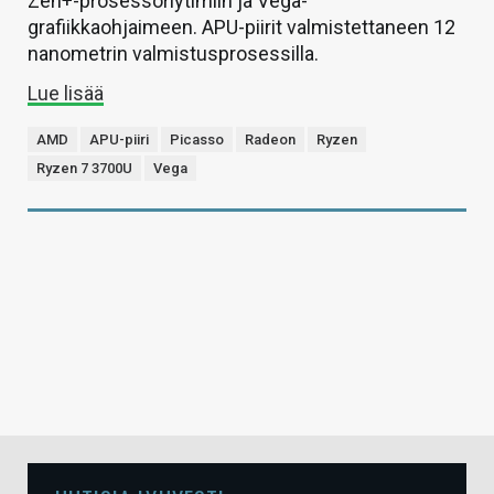
Zen+-prosessoriytimiin ja Vega-
grafiikkaohjaimeen. APU-piirit valmistettaneen 12
nanometrin valmistusprosessilla.
Lue lisää
AMD
APU-piiri
Picasso
Radeon
Ryzen
Ryzen 7 3700U
Vega