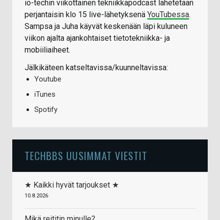
io-techin viikottainen tekniikkapodcast lähetetään
perjantaisin klo 15 live-lähetyksenä
YouTubessa
.
Sampsa ja Juha käyvät keskenään läpi kuluneen
viikon ajalta ajankohtaiset tietotekniikka- ja
mobiiliaiheet.
Jälkikäteen katseltavissa/kuunneltavissa:
Youtube
iTunes
Spotify
TECHBBS UUSIMMAT VIESTIT
★ Kaikki hyvät tarjoukset ★
10.8.2026
Mikä reititin minulle?