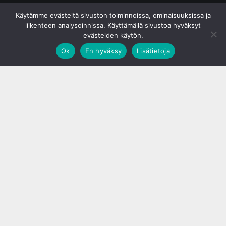
© S&J Media Oy
Käytämme evästeitä sivuston toiminnoissa, ominaisuuksissa ja
liikenteen analysoinnissa. Käyttämällä sivustoa hyväksyt
evästeiden käytön.
Ok
En hyväksy
Lisätietoja
;