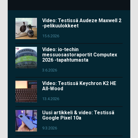
Video: Testissä Audeze Maxwell 2
-pelikuulokkeet
15.6.2026
Video: io-techin
messuosastoraportit Computex
2026 -tapahtumasta
3.6.2026
Video: Testissä Keychron K2 HE
All-Wood
13.4.2026
Uusi artikkeli & video: Testissä
Google Pixel 10a
9.3.2026