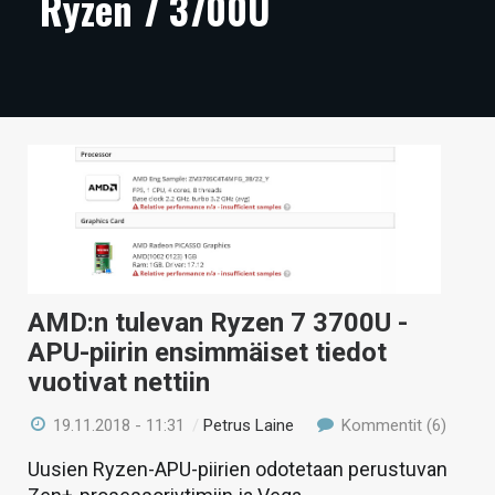
Ryzen 7 3700U
ARTIKKELIT
VIDEOT
TECHBBS
TIETOA
HINTA.FI
KAUPPA
VAIHDA TEEMA
AMD:n tulevan Ryzen 7 3700U -
APU-piirin ensimmäiset tiedot
vuotivat nettiin
HAKU
19.11.2018 - 11:31
/
Petrus Laine
Kommentit (6)
Uusien Ryzen-APU-piirien odotetaan perustuvan