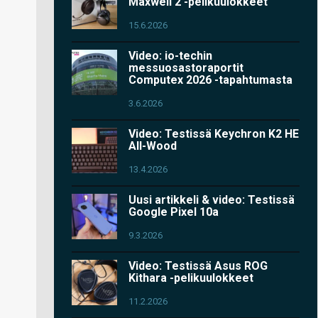
Maxwell 2 -pelikuulokkeet
15.6.2026
Video: io-techin
messuosastoraportit
Computex 2026 -tapahtumasta
3.6.2026
Video: Testissä Keychron K2 HE
All-Wood
13.4.2026
Uusi artikkeli & video: Testissä
Google Pixel 10a
9.3.2026
Video: Testissä Asus ROG
Kithara -pelikuulokkeet
11.2.2026