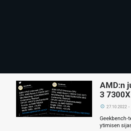
AMD:n j
3 7300X
27.10.2022 -
Geekbench-te
ytimisen sija