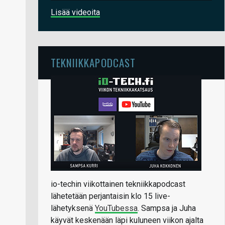
Lisää videoita
TEKNIIKKAPODCAST
io-techin viikottainen tekniikkapodcast
lähetetään perjantaisin klo 15 live-
lähetyksenä
YouTubessa
. Sampsa ja Juha
käyvät keskenään läpi kuluneen viikon ajalta