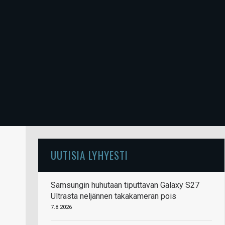
UUTISIA LYHYESTI
Samsungin huhutaan tiputtavan Galaxy S27
Ultrasta neljännen takakameran pois
7.8.2026