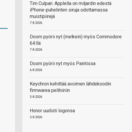
Tim Culpan: Applella on miljardin edestä
iPhone-puhelinten siruja odottamassa
muistipiirejä
7.8.2026
Doom pyörii nyt (melkein) myös Commodore
64:llä
7.8.2026
Doom pyörii nyt myös Paintissa
6.8.2026
Keychron kehittää avoimen lähdekoodin
firmwarea pelihiiriin
5.8.2026
Honor uudisti logonsa
5.8.2026