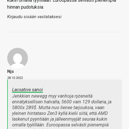
kukin omalla tyylillään. Euroopassa selvästi pienempiä
hinnan pudotuksia.
Kirjaudu sisään vastataksesi
Njs
28.10.2022
Lacsative sanoi
Jenkkien newegg myy vanhoja ryzeneitä
ennätyksellisen halvalla, 5600 vain 129 dollaria, ja
5800x 289$. Mutta nuo lienee tarjouksia, vaan
yleinen hintataso Zen3 kyllä kielii siitä, että AMD
laskenut pyyntiään ja jälleenmyyjät seuraa kukin
omalla tyylillään. Euroopassa selvästi pienempiä