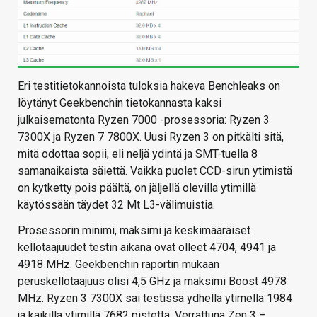
Eri testitietokannoista tuloksia hakeva Benchleaks on
löytänyt Geekbenchin tietokannasta kaksi
julkaisematonta Ryzen 7000 -prosessoria: Ryzen 3
7300X ja Ryzen 7 7800X. Uusi Ryzen 3 on pitkälti sitä,
mitä odottaa sopii, eli neljä ydintä ja SMT-tuella 8
samanaikaista säiettä. Vaikka puolet CCD-sirun ytimistä
on kytketty pois päältä, on jäljellä olevilla ytimillä
käytössään täydet 32 Mt L3-välimuistia.
Prosessorin minimi, maksimi ja keskimääräiset
kellotaajuudet testin aikana ovat olleet 4704, 4941 ja
4918 MHz. Geekbenchin raportin mukaan
peruskellotaajuus olisi 4,5 GHz ja maksimi Boost 4978
MHz. Ryzen 3 7300X sai testissä ydhellä ytimellä 1984
ja kaikilla ytimillä 7682 pistettä. Verrattuna Zen 3 –