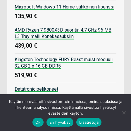
Microsoft Windows 11 Home sähköinen lisenssi
135,90 €
AMD Ryzen 7 9800X3D suoritin 4,7 GHz 96 MB
L3 Tray malli Konekasauksiin
439,00 €
Kingston Technology FURY Beast muistimoduuli
32 GB 2 x 16 GB DDR5
519,90 €
Datatronic pelikoneet
Käytämme evästeitä sivuston toiminnoissa, ominaisuuksissa ja
Komponenteille myös kasauspalvelu
liikenteen analysoinnissa. Käyttämällä sivustoa hyväksyt
evästeiden käytön.
Ok
En hyväksy
Lisätietoja