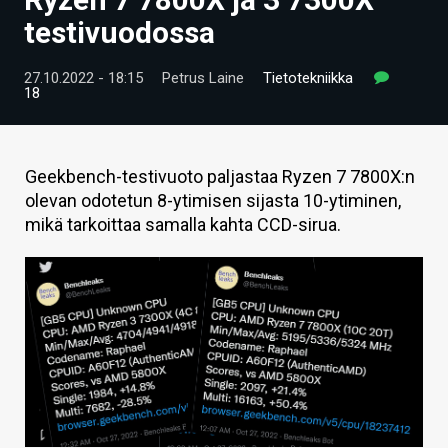
ARTIKKELIT
testivuodossa
VIDEOT
27.10.2022 - 18:15
Petrus Laine
Tietotekniikka
18
TECHBBS
TIETOA
Geekbench-testivuoto paljastaa Ryzen 7 7800X:n
HINTA.FI
olevan odotetun 8-ytimisen sijasta 10-ytiminen,
mikä tarkoittaa samalla kahta CCD-sirua.
KAUPPA
VAIHDA TEEMA
HAKU