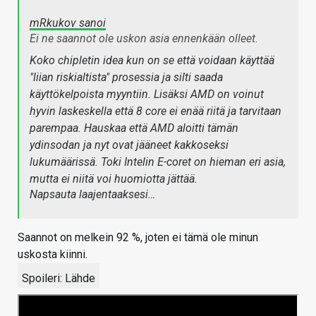
mRkukov sanoi
Ei ne saannot ole uskon asia ennenkään olleet.
Koko chipletin idea kun on se että voidaan käyttää
"liian riskialtista" prosessia ja silti saada
käyttökelpoista myyntiin. Lisäksi AMD on voinut
hyvin laskeskella että 8 core ei enää riitä ja tarvitaan
parempaa. Hauskaa että AMD aloitti tämän
ydinsodan ja nyt ovat jääneet kakkoseksi
lukumäärissä. Toki Intelin E-coret on hieman eri asia,
mutta ei niitä voi huomiotta jättää.
Napsauta laajentaaksesi…
Saannot on melkein 92 %, joten ei tämä ole minun
uskosta kiinni.
Spoileri:
Lähde