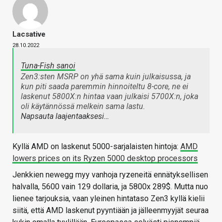
Lacsative
28.10.2022
Tuna-Fish sanoi
Zen3:sten MSRP on yhä sama kuin julkaisussa, ja
kun piti saada paremmin hinnoiteltu 8-core, ne ei
laskenut 5800X:n hintaa vaan julkaisi 5700X:n, joka
oli käytännössä melkein sama lastu.
Napsauta laajentaaksesi…
Kyllä AMD on laskenut 5000-sarjalaisten hintoja:
AMD
lowers prices on its Ryzen 5000 desktop processors
Jenkkien newegg myy vanhoja ryzeneitä ennätyksellisen
halvalla, 5600 vain 129 dollaria, ja 5800x 289$. Mutta nuo
lienee tarjouksia, vaan yleinen hintataso Zen3 kyllä kielii
siitä, että AMD laskenut pyyntiään ja jälleenmyyjät seuraa