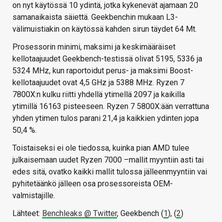
on nyt käytössä 10 ydintä, jotka kykenevät ajamaan 20
samanaikaista säiettä. Geekbenchin mukaan L3-
välimuistiakin on käytössä kahden sirun täydet 64 Mt.
Prosessorin minimi, maksimi ja keskimääräiset
kellotaajuudet Geekbench-testissä olivat 5195, 5336 ja
5324 MHz, kun raportoidut perus- ja maksimi Boost-
kellotaajuudet ovat 4,5 GHz ja 5388 MHz. Ryzen 7
7800X:n kulku riitti yhdellä ytimellä 2097 ja kaikilla
ytimillä 16163 pisteeseen. Ryzen 7 5800X:ään verrattuna
yhden ytimen tulos parani 21,4 ja kaikkien ydinten jopa
50,4 %.
Toistaiseksi ei ole tiedossa, kuinka pian AMD tulee
julkaisemaan uudet Ryzen 7000 –mallit myyntiin asti tai
edes sitä, ovatko kaikki mallit tulossa jälleenmyyntiin vai
pyhitetäänkö jälleen osa prosessoreista OEM-
valmistajille.
Lähteet:
Benchleaks @ Twitter
, Geekbench (
1
), (
2
)