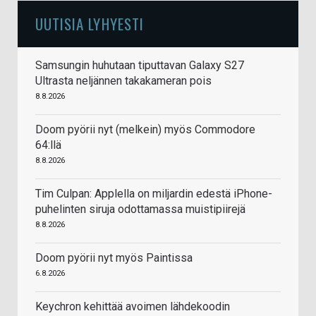
UUTISIA LYHYESTI
Samsungin huhutaan tiputtavan Galaxy S27
Ultrasta neljännen takakameran pois
8.8.2026
Doom pyörii nyt (melkein) myös Commodore
64:llä
8.8.2026
Tim Culpan: Applella on miljardin edestä iPhone-
puhelinten siruja odottamassa muistipiirejä
8.8.2026
Doom pyörii nyt myös Paintissa
6.8.2026
Keychron kehittää avoimen lähdekoodin