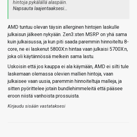
hintoja pykälällä alaspäin.
Napsauta laajentaaksesi…
AMD tuntuu olevan täysin allerginen hintojen laskulle
julkaisun jälkeen nykyään. Zen3:sten MSRP on yhä sama
kuin julkaisussa, ja kun piti saada paremmin hinnoiteltu 8-
core, ne ei laskenut 5800X:n hintaa vaan julkaisi 5700X:n,
joka oli käytännössä melkein sama lastu.
Uskoisin että jos kauppa ei ala käymään, AMD ei silti tule
laskemaan olemassa olevien mallien hintoja, vaan
julkaisee vaan uusia, paremmin hinnoiteltuja malleja, ja
sitten pyörittelee jotain bundlehimmeleitä että pääsee
eroon niistä vanhoista prossuista.
Kirjaudu sisään vastataksesi