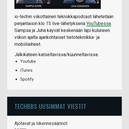
io-techin viikottainen tekniikkapodcast lähetetään
perjantaisin klo 15 live-lähetyksenä
YouTubessa
.
Sampsa ja Juha käyvät keskenään läpi kuluneen
viikon ajalta ajankohtaiset tietotekniikka- ja
mobiiliaiheet.
Jälkikäteen katseltavissa/kuunneltavissa:
Youtube
iTunes
Spotify
TECHBBS UUSIMMAT VIESTIT
Ajotavat ja liikennesäännöt