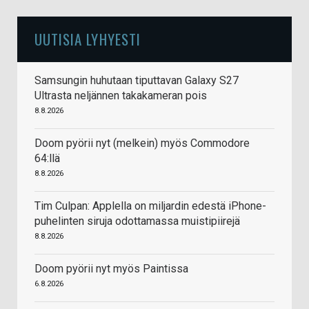
UUTISIA LYHYESTI
Samsungin huhutaan tiputtavan Galaxy S27
Ultrasta neljännen takakameran pois
8.8.2026
Doom pyörii nyt (melkein) myös Commodore
64:llä
8.8.2026
Tim Culpan: Applella on miljardin edestä iPhone-
puhelinten siruja odottamassa muistipiirejä
8.8.2026
Doom pyörii nyt myös Paintissa
6.8.2026