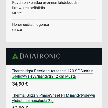
Keychron kehittää avoimen lähdekoodin
firmwarea pelihiiriin
5.8.2026
Honor uudisti logonsa
5.8.2026
Thermalright Peerless Assassin 120 SE Suoritin
Jäähdytyslevy/jäähdytin 12 cm Musta
34,90 €
Thermal Grizzly PhaseSheet PTM jäähdytyslevyn
yhdiste Lämpöalusta 2 g