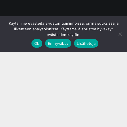
© S&J Media Oy
Käytämme evästeitä sivuston toiminnoissa, ominaisuuksissa ja
liikenteen analysoinnissa. Käyttämällä sivustoa hyväksyt
evästeiden käytön.
Ok
En hyväksy
Lisätietoja
;