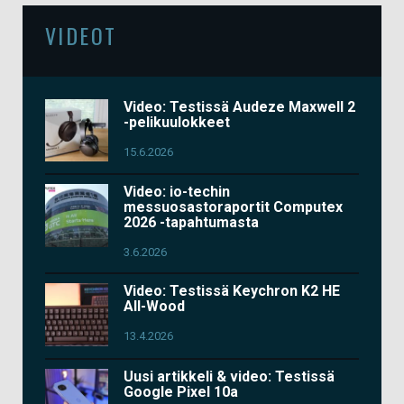
VIDEOT
Video: Testissä Audeze Maxwell 2
-pelikuulokkeet
15.6.2026
Video: io-techin
messuosastoraportit Computex
2026 -tapahtumasta
3.6.2026
Video: Testissä Keychron K2 HE
All-Wood
13.4.2026
Uusi artikkeli & video: Testissä
Google Pixel 10a