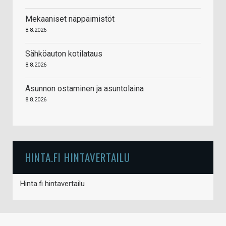
Mekaaniset näppäimistöt
8.8.2026
Sähköauton kotilataus
8.8.2026
Asunnon ostaminen ja asuntolaina
8.8.2026
HINTA.FI HINTAVERTAILU
Hinta.fi hintavertailu