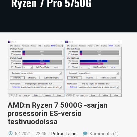
Ryzen 7 Pro 5750G
ARTIKKELIT
VIDEOT
TECHBBS
TIETOA
HINTA.FI
KAUPPA
VAIHDA TEEMA
AMD:n Ryzen 7 5000G -sarjan
prosessorin ES-versio
HAKU
testivuodoissa
5.4.2021 - 22:45
/
Petrus Laine
Kommentit (1)