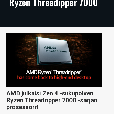
Ryzen Threadipper 7000
ARTIKKELIT
VIDEOT
TECHBBS
TIETOA
HINTA.FI
KAUPPA
VAIHDA TEEMA
AMD julkaisi Zen 4 -sukupolven
HAKU
Ryzen Threadripper 7000 -sarjan
prosessorit