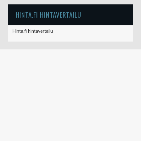
HINTA.FI HINTAVERTAILU
Hinta.fi hintavertailu