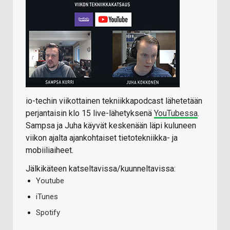
io-techin viikottainen tekniikkapodcast lähetetään
perjantaisin klo 15 live-lähetyksenä
YouTubessa
.
Sampsa ja Juha käyvät keskenään läpi kuluneen
viikon ajalta ajankohtaiset tietotekniikka- ja
mobiiliaiheet.
Jälkikäteen katseltavissa/kuunneltavissa:
Youtube
iTunes
Spotify