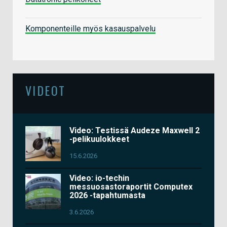
Komponenteille myös kasauspalvelu
VIDEOT
Video: Testissä Audeze Maxwell 2
-pelikuulokkeet
15.6.2026
Video: io-techin
messuosastoraportit Computex
2026 -tapahtumasta
3.6.2026