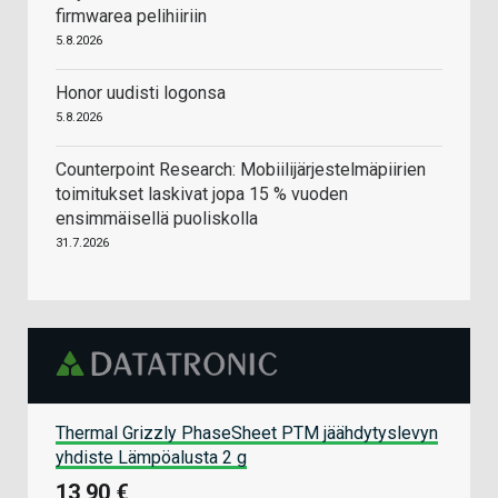
firmwarea pelihiiriin
5.8.2026
Honor uudisti logonsa
5.8.2026
Counterpoint Research: Mobiilijärjestelmäpiirien
toimitukset laskivat jopa 15 % vuoden
ensimmäisellä puoliskolla
31.7.2026
Thermal Grizzly PhaseSheet PTM jäähdytyslevyn
yhdiste Lämpöalusta 2 g
13,90 €