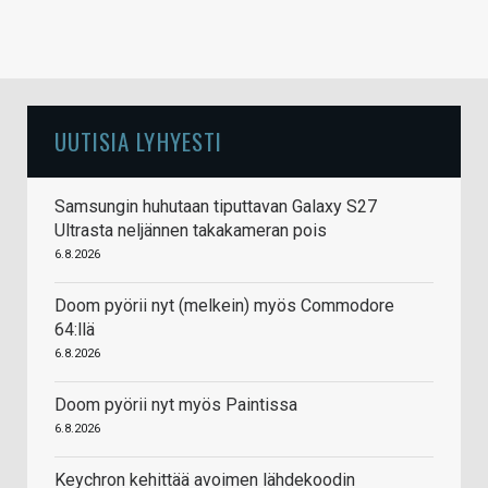
UUTISIA LYHYESTI
Samsungin huhutaan tiputtavan Galaxy S27
Ultrasta neljännen takakameran pois
6.8.2026
Doom pyörii nyt (melkein) myös Commodore
64:llä
6.8.2026
Doom pyörii nyt myös Paintissa
6.8.2026
Keychron kehittää avoimen lähdekoodin