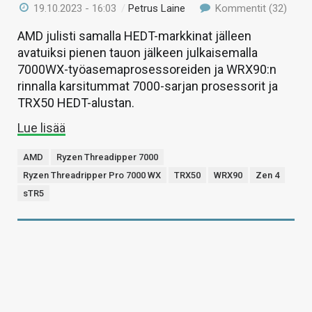
19.10.2023 - 16:03
/
Petrus Laine
Kommentit (32)
AMD julisti samalla HEDT-markkinat jälleen
avatuiksi pienen tauon jälkeen julkaisemalla
7000WX-työasemaprosessoreiden ja WRX90:n
rinnalla karsitummat 7000-sarjan prosessorit ja
TRX50 HEDT-alustan.
Lue lisää
AMD
Ryzen Threadipper 7000
Ryzen Threadripper Pro 7000 WX
TRX50
WRX90
Zen 4
sTR5