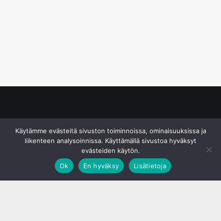
© S&J Media Oy
Käytämme evästeitä sivuston toiminnoissa, ominaisuuksissa ja
liikenteen analysoinnissa. Käyttämällä sivustoa hyväksyt
evästeiden käytön.
Ok
En hyväksy
Lisätietoja
;