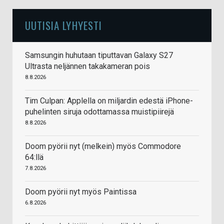
UUTISIA LYHYESTI
Samsungin huhutaan tiputtavan Galaxy S27
Ultrasta neljännen takakameran pois
8.8.2026
Tim Culpan: Applella on miljardin edestä iPhone-
puhelinten siruja odottamassa muistipiirejä
8.8.2026
Doom pyörii nyt (melkein) myös Commodore
64:llä
7.8.2026
Doom pyörii nyt myös Paintissa
6.8.2026