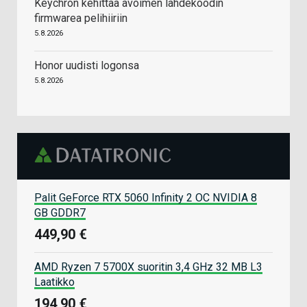
Keychron kehittää avoimen lähdekoodin
firmwarea pelihiiriin
5.8.2026
Honor uudisti logonsa
5.8.2026
Palit GeForce RTX 5060 Infinity 2 OC NVIDIA 8
GB GDDR7
449,90 €
AMD Ryzen 7 5700X suoritin 3,4 GHz 32 MB L3
Laatikko
194,90 €