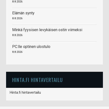
8.8.2026
Elämän synty
8.8.2026
Minkä fyysisen levykäisen ostin viimeksi
8.8.2026
PC:lle optinen ulostulo
8.8.2026
HINTA.FI HINTAVERTAILU
Hinta.fi hintavertailu