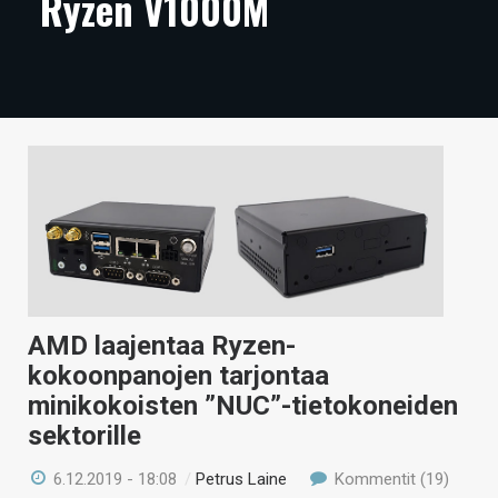
Ryzen V1000M
ARTIKKELIT
VIDEOT
TECHBBS
TIETOA
HINTA.FI
KAUPPA
VAIHDA TEEMA
AMD laajentaa Ryzen-
kokoonpanojen tarjontaa
minikokoisten ”NUC”-tietokoneiden
HAKU
sektorille
6.12.2019 - 18:08
/
Petrus Laine
Kommentit (19)