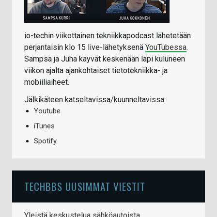
io-techin viikottainen tekniikkapodcast lähetetään
perjantaisin klo 15 live-lähetyksenä
YouTubessa
.
Sampsa ja Juha käyvät keskenään läpi kuluneen
viikon ajalta ajankohtaiset tietotekniikka- ja
mobiiliaiheet.
Jälkikäteen katseltavissa/kuunneltavissa:
Youtube
iTunes
Spotify
TECHBBS UUSIMMAT VIESTIT
Yleistä keskustelua sähköautoista