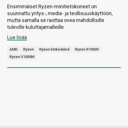
Ensimmäiset Ryzen-minitietokoneet on
suunnattu yritys-, media- ja teollisuuskäyttöön,
mutta samalla se raottaa ovea mahdollisille
tuleville kuluttajamalleille.
Lue lisää
AMD
Ryzen
Ryzen Embedded
Ryzen R1000V
Ryzen V1000M