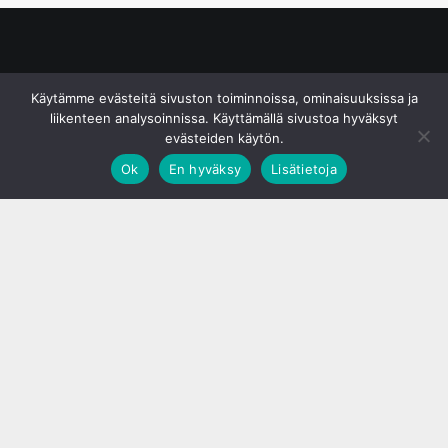
© S&J Media Oy
Käytämme evästeitä sivuston toiminnoissa, ominaisuuksissa ja
liikenteen analysoinnissa. Käyttämällä sivustoa hyväksyt
evästeiden käytön.
Ok
En hyväksy
Lisätietoja
;