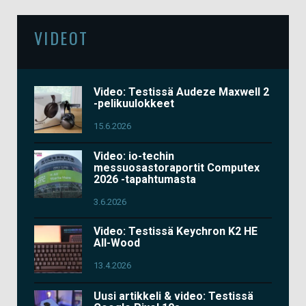
VIDEOT
Video: Testissä Audeze Maxwell 2
-pelikuulokkeet
15.6.2026
Video: io-techin
messuosastoraportit Computex
2026 -tapahtumasta
3.6.2026
Video: Testissä Keychron K2 HE
All-Wood
13.4.2026
Uusi artikkeli & video: Testissä