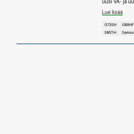
uusi VA- ja uu
Lue lisää
G73SH
G80HF
S85TH
Samsu