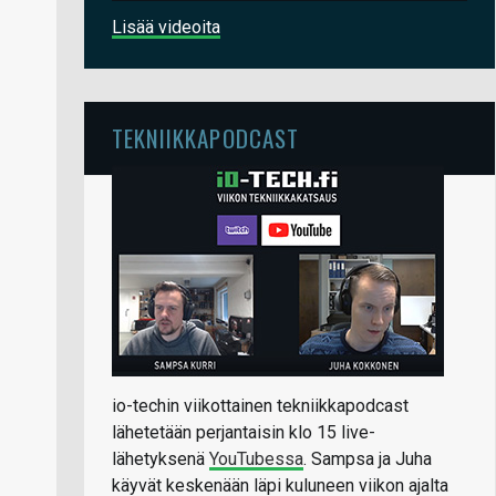
Lisää videoita
TEKNIIKKAPODCAST
io-techin viikottainen tekniikkapodcast
lähetetään perjantaisin klo 15 live-
lähetyksenä
YouTubessa
. Sampsa ja Juha
käyvät keskenään läpi kuluneen viikon ajalta