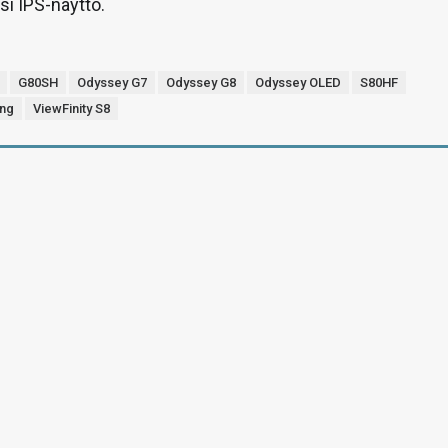
si IPS-näyttö.
G80SH
Odyssey G7
Odyssey G8
Odyssey OLED
S80HF
ng
ViewFinity S8