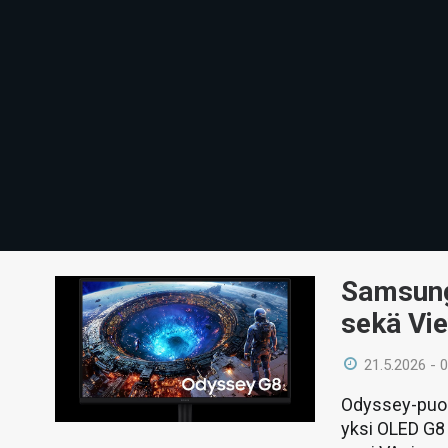
Samsung 
sekä Vie
21.5.2026 - 
Odyssey-puole
yksi OLED G8 