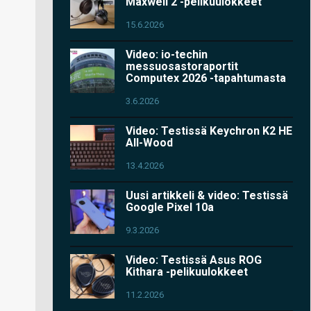
Maxwell 2 -pelikuulokkeet
15.6.2026
Video: io-techin
messuosastoraportit
Computex 2026 -tapahtumasta
3.6.2026
Video: Testissä Keychron K2 HE
All-Wood
13.4.2026
Uusi artikkeli & video: Testissä
Google Pixel 10a
9.3.2026
Video: Testissä Asus ROG
Kithara -pelikuulokkeet
11.2.2026