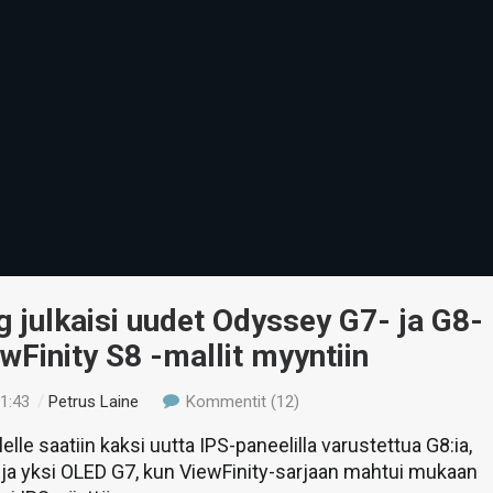
julkaisi uudet Odyssey G7- ja G8-
wFinity S8 -mallit myyntiin
01:43
/
Petrus Laine
Kommentit (12)
lle saatiin kaksi uutta IPS-paneelilla varustettua G8:ia,
ja yksi OLED G7, kun ViewFinity-sarjaan mahtui mukaan