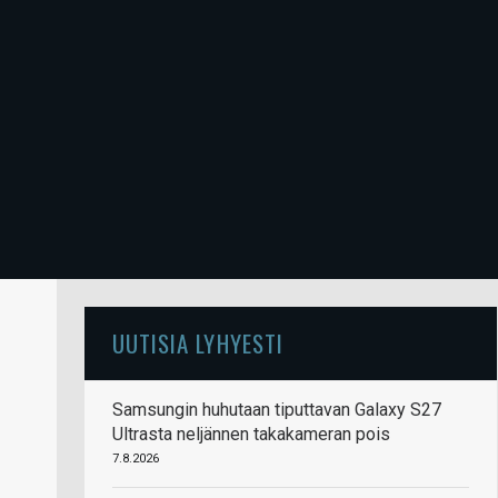
UUTISIA LYHYESTI
Samsungin huhutaan tiputtavan Galaxy S27
Ultrasta neljännen takakameran pois
7.8.2026