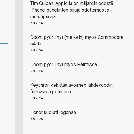
Tim Culpan: Applella on miljardin edestä
iPhone-puhelinten siruja odottamassa
muistipiirejä
7.8.2026
Doom pyörii nyt (melkein) myös Commodore
64:llä
7.8.2026
Doom pyörii nyt myös Paintissa
6.8.2026
Keychron kehittää avoimen lähdekoodin
firmwarea pelihiiriin
5.8.2026
Honor uudisti logonsa
5.8.2026