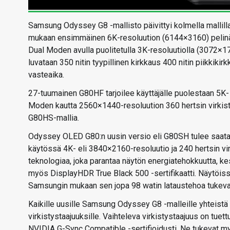
Samsung Odyssey G8 -mallisto päivittyi kolmella malli
mukaan ensimmäinen 6K-resoluution (6144×3160) pelinäyttö
Dual Moden avulla puolitetulla 3K-resoluutiolla (3072×17
luvataan 350 nitin tyypillinen kirkkaus 400 nitin piikkik
vasteaika.
27-tuumainen G80HF tarjoilee käyttäjälle puolestaan 5K- 
Moden kautta 2560×1440-resoluution 360 hertsin virkist
G80HS-mallia.
Odyssey OLED G80:n uusin versio eli G80SH tulee saat
käytössä 4K- eli 3840×2160-resoluutio ja 240 hertsin 
teknologiaa, joka parantaa näytön energiatehokkuutta, kes
myös DisplayHDR True Black 500 -sertifikaatti. Näytöiss
Samsungin mukaan sen jopa 98 watin lataustehoa tukeva 
Kaikille uusille Samsung Odyssey G8 -malleille yhteistä o
virkistystaajuuksille. Vaihteleva virkistystaajuus on t
NVIDIA G-Sync Compatible -sertifioidusti. Ne tukevat m