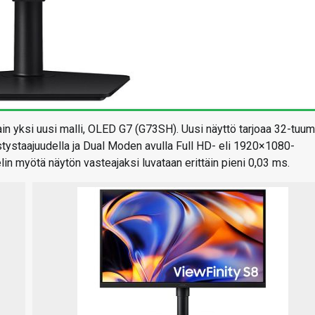
in yksi uusi malli, OLED G7 (G73SH). Uusi näyttö tarjoaa 32-tuu
tystaajuudella ja Dual Moden avulla Full HD- eli 1920×1080-
in myötä näytön vasteajaksi luvataan erittäin pieni 0,03 ms.