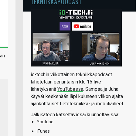
TEKNIIKKAPODCAST
man
io-techin viikottainen tekniikkapodcast
lähetetään perjantaisin klo 15 live-
lähetyksenä
YouTubessa
. Sampsa ja Juha
käyvät keskenään läpi kuluneen viikon ajalta
ajankohtaiset tietotekniikka- ja mobiiliaiheet.
Jälkikäteen katseltavissa/kuunneltavissa:
Youtube
iTunes