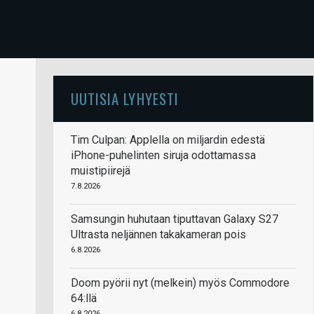
UUTISIA LYHYESTI
Tim Culpan: Applella on miljardin edestä
iPhone-puhelinten siruja odottamassa
muistipiirejä
7.8.2026
Samsungin huhutaan tiputtavan Galaxy S27
Ultrasta neljännen takakameran pois
6.8.2026
Doom pyörii nyt (melkein) myös Commodore
64:llä
6.8.2026