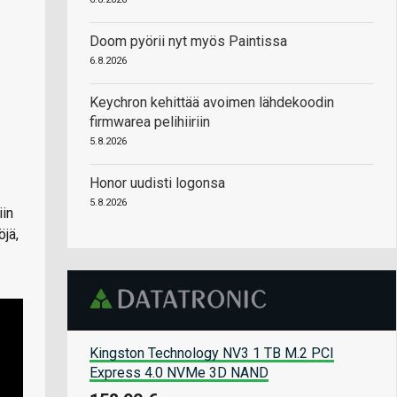
Doom pyörii nyt myös Paintissa
6.8.2026
Keychron kehittää avoimen lähdekoodin
firmwarea pelihiiriin
5.8.2026
Honor uudisti logonsa
5.8.2026
iin
öjä,
Kingston Technology NV3 1 TB M.2 PCI
Express 4.0 NVMe 3D NAND