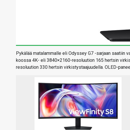
Pykälää matalammalle eli Odyssey G7 -sarjaan saatiin va
koossa 4K- eli 3840×2160-resoluution 165 hertsin virkis
resoluution 330 hertsin virkistystaajuudella. OLED-paneel