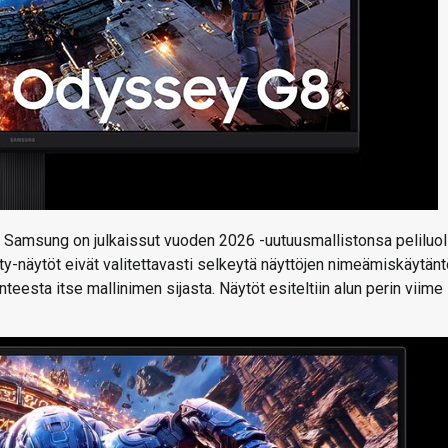
a Samsung on julkaissut vuoden 2026 -uutuusmallistonsa peliluol
ty-näytöt eivät valitettavasti selkeytä näyttöjen nimeämiskäytänt
nteesta itse mallinimen sijasta. Näytöt esiteltiin alun perin viime