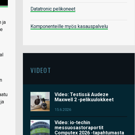
Datatronic pelikoneet
 ja
Komponenteille myös kasauspalvelu
le
al
VIDEOT
n
Video: Testissä Audeze
aatu
Maxwell 2 -pelikuulokkeet
ja
15.6.2026
Video: io-techin
messuosastoraportit
Computex 2026 -tapahtumasta