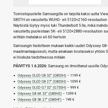
Toimistopuolelle Samsungilla on tarjolla kaksi uutta Vi
S85TH on varustettu WUHD- eli 5120×2160-resoluution k
Näytöstä löytyy myös tuki Thunderbolt 5:lle, mikä mahdo
varustettu puolestaan 5K- eli 5120×2880-resoluution suor
erittäin matalaksi eli 60 hertsiin.
Samsungin tiedotteen mukaan kaikki uudet Odyssey G8- ja 
maailmanlaajuisesti, mutta ainakaan toistaiseksi yhtiön 
ei hiiskuta tiedotteessa mitään.
PÄIVITYS 1.6.2026:
Samsung on ilmoittanut uusille Odys
Odyssey OLED G8 32” (G80SH)
– 1199 €
Odyssey OLED G8 27” (G80SH)
– 1099 €
Odyssey OLED G7 32” (G73SH)
– 999 €
Odyssey G8 6K 32” (G80HS)
– 1399 €
Odyssey G8 5K 27” (G80HF)
– 749 €