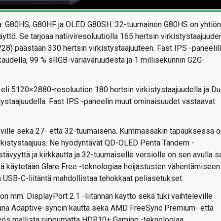
lla: G80HS, G80HF ja OLED G80SH. 32-tuumainen G80HS on yhtiön
. Se tarjoaa natiiviresoluutiolla 165 hertsin virkistystaajuuden
28) päästään 330 hertsin virkistystaajuuteen. Fast IPS -paneelil
irkkaudella, 99 % sRGB-väriavaruudesta ja 1 millisekunnin G2G-
eli 5120×2880-resoluution 180 hertsin virkistystaajuudella ja Du
ystaajuudella. Fast IPS -paneelin muut ominaisuudet vastaavat
aville sekä 27- että 32-tuumaisena. Kummassakin tapauksessa o
virkistystaajuus. Ne hyödyntävät QD-OLED Penta Tandem -
tävyyttä ja kirkkautta ja 32-tuumaiselle versiolle on sen avulla s
ä käytetään Glare Free -teknologiaa heijastusten vähentämiseen 
USB-C-liitäntä mahdollistaa tehokkaat peliasetukset.
n mm. DisplayPort 2.1 -liitännän käyttö sekä tuki vaihteleville
uettuna Adaptive-syncin kautta sekä AMD FreeSync Premium- että
yös mallista riippumatta HDR10+ Gaming -teknologiaa.