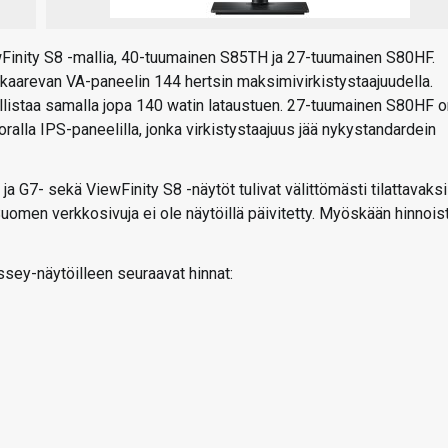
ewFinity S8 -mallia, 40-tuumainen S85TH ja 27-tuumainen S80HF.
aarevan VA-paneelin 144 hertsin maksimivirkistystaajuudella.
llistaa samalla jopa 140 watin lataustuen. 27-tuumainen S80HF o
alla IPS-paneelilla, jonka virkistystaajuus jää nykystandardein
G7- sekä ViewFinity S8 -näytöt tulivat välittömästi tilattavaksi
Suomen verkkosivuja ei ole näytöillä päivitetty. Myöskään hinnois
sey-näytöilleen seuraavat hinnat: