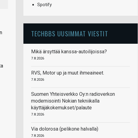
Spotify
TECHBBS UUSIMMAT VIESTIT
n
Mikä ärsyttää kanssa-autoilijoissa?
7.8.2026
ta
RVS, Motor up ja muut ihmeaineet.
7.8.2026
Suomen Yhteisverkko Oy:n radioverkon
modernisointi Nokian tekniikalla
käyttäjäkokemukset/palaute
7.8.2026
Via dolorosa (pelikone halvalla)
7.8.2026