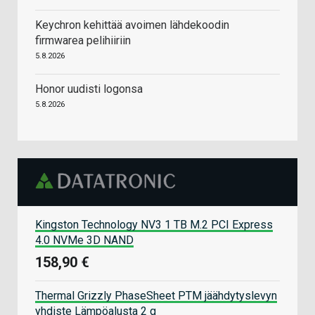
Keychron kehittää avoimen lähdekoodin
firmwarea pelihiiriin
5.8.2026
Honor uudisti logonsa
5.8.2026
Kingston Technology NV3 1 TB M.2 PCI Express
4.0 NVMe 3D NAND
158,90 €
Thermal Grizzly PhaseSheet PTM jäähdytyslevyn
yhdiste Lämpöalusta 2 g