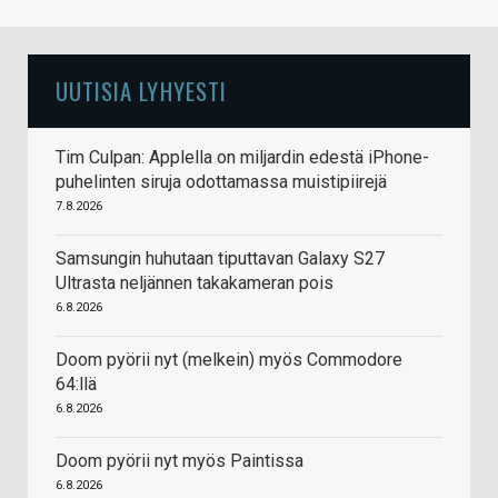
UUTISIA LYHYESTI
Tim Culpan: Applella on miljardin edestä iPhone-
puhelinten siruja odottamassa muistipiirejä
7.8.2026
Samsungin huhutaan tiputtavan Galaxy S27
Ultrasta neljännen takakameran pois
6.8.2026
Doom pyörii nyt (melkein) myös Commodore
64:llä
6.8.2026
Doom pyörii nyt myös Paintissa
6.8.2026