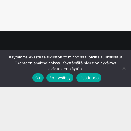
© S&J Media Oy
Käytämme evästeitä sivuston toiminnoissa, ominaisuuksissa ja
liikenteen analysoinnissa. Käyttämällä sivustoa hyväksyt
evästeiden käytön.
Ok
En hyväksy
Lisätietoja
;