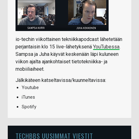
io-techin viikottainen tekniikkapodcast lähetetään
perjantaisin klo 15 live-lähetyksenä
YouTubessa
.
Sampsa ja Juha käyvät keskenään läpi kuluneen
viikon ajalta ajankohtaiset tietotekniikka- ja
mobiiliaiheet.
Jälkikäteen katseltavissa/kuunneltavissa:
Youtube
iTunes
Spotify
TECHBBS UUSIMMAT VIESTIT