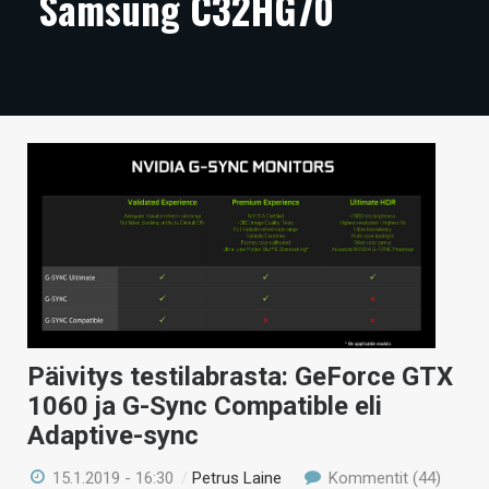
Samsung C32HG70
ARTIKKELIT
VIDEOT
TECHBBS
TIETOA
HINTA.FI
KAUPPA
VAIHDA TEEMA
Päivitys testilabrasta: GeForce GTX
1060 ja G-Sync Compatible eli
HAKU
Adaptive-sync
15.1.2019 - 16:30
/
Petrus Laine
Kommentit (44)