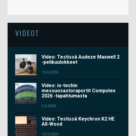
VIDEOT
Video: Testissä Audeze Maxwell 2
-pelikuulokkeet
15.6.2026
Video: io-techin
messuosastoraportit Computex
2026 -tapahtumasta
3.6.2026
Video: Testissä Keychron K2 HE
All-Wood
13.4.2026