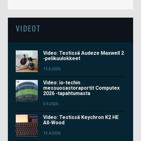
VIDEOT
Video: Testissä Audeze Maxwell 2
-pelikuulokkeet
15.6.2026
Video: io-techin
messuosastoraportit Computex
2026 -tapahtumasta
3.6.2026
Video: Testissä Keychron K2 HE
All-Wood
13.4.2026