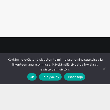
© S&J Media Oy
Käytämme evästeitä sivuston toiminnoissa, ominaisuuksissa ja
liikenteen analysoinnissa. Käyttämällä sivustoa hyväksyt
evästeiden käytön.
Ok
En hyväksy
Lisätietoja
;