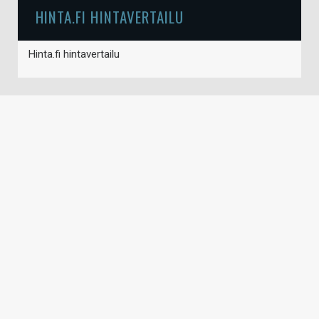
HINTA.FI HINTAVERTAILU
Hinta.fi hintavertailu