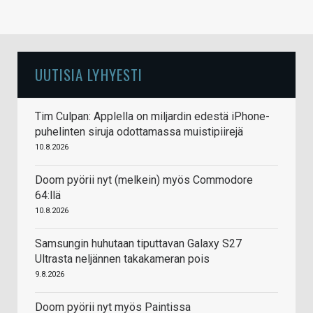
UUTISIA LYHYESTI
Tim Culpan: Applella on miljardin edestä iPhone-
puhelinten siruja odottamassa muistipiirejä
10.8.2026
Doom pyörii nyt (melkein) myös Commodore
64:llä
10.8.2026
Samsungin huhutaan tiputtavan Galaxy S27
Ultrasta neljännen takakameran pois
9.8.2026
Doom pyörii nyt myös Paintissa