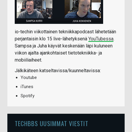
io-techin viikottainen tekniikkapodcast lähetetään
perjantaisin klo 15 live-lähetyksenä
YouTubessa
.
Sampsa ja Juha käyvät keskenään läpi kuluneen
viikon ajalta ajankohtaiset tietotekniikka- ja
mobiiliaiheet.
Jälkikäteen katseltavissa/kuunneltavissa:
Youtube
iTunes
Spotify
TECHBBS UUSIMMAT VIESTIT