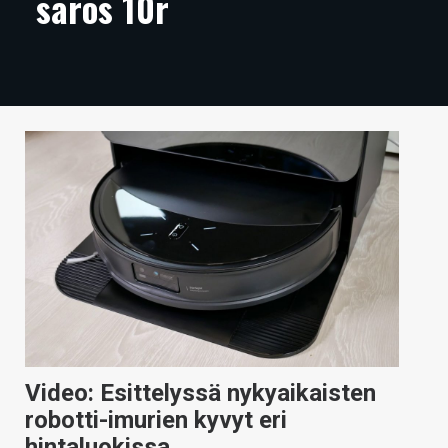
saros 10r
ARTIKKELIT
VIDEOT
TECHBBS
TIETOA
HINTA.FI
KAUPPA
VAIHDA TEEMA
HAKU
Video: Esittelyssä nykyaikaisten
robotti-imurien kyvyt eri
hintaluokissa