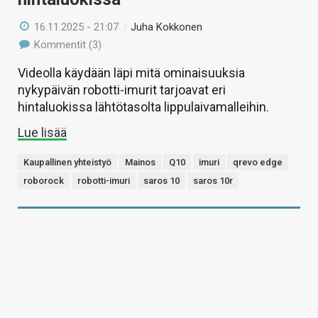
16.11.2025 - 21:07
/
Juha Kokkonen
Kommentit (3)
Videolla käydään läpi mitä ominaisuuksia
nykypäivän robotti-imurit tarjoavat eri
hintaluokissa lähtötasolta lippulaivamalleihin.
Lue lisää
Kaupallinen yhteistyö
Mainos
Q10
imuri
qrevo edge
roborock
robotti-imuri
saros 10
saros 10r