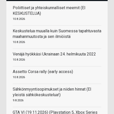
Poliittiset ja yhteiskunnalliset meemit (EI
KESKUSTELUA)
10.8.2026
Keskustelua muualla kuin Suomessa tapahtuvasta
maahanmuutosta ja sen ilmiöistä
10.8.2026
Venäjä hyökkäsi Ukrainaan 24. helmikuuta 2022
10.8.2026
Assetto Corsa rally (early access)
10.8.2026
Sähkönmyyntisopimukset ja niiden hinnat (EI
yleistä sähkökeskustelua!)
9.8.2026
GTA VI (19.11.2026) (Playstation 5, Xbox Series