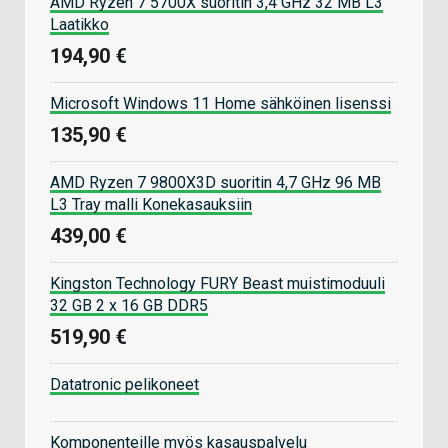
AMD Ryzen 7 5700X suoritin 3,4 GHz 32 MB L3
Laatikko
194,90 €
Microsoft Windows 11 Home sähköinen lisenssi
135,90 €
AMD Ryzen 7 9800X3D suoritin 4,7 GHz 96 MB
L3 Tray malli Konekasauksiin
439,00 €
Kingston Technology FURY Beast muistimoduuli
32 GB 2 x 16 GB DDR5
519,90 €
Datatronic pelikoneet
Komponenteille myös kasauspalvelu