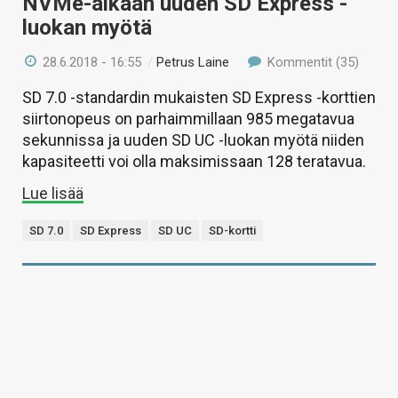
NVMe-aikaan uuden SD Express -
luokan myötä
28.6.2018 - 16:55
/
Petrus Laine
Kommentit (35)
SD 7.0 -standardin mukaisten SD Express -korttien
siirtonopeus on parhaimmillaan 985 megatavua
sekunnissa ja uuden SD UC -luokan myötä niiden
kapasiteetti voi olla maksimissaan 128 teratavua.
Lue lisää
SD 7.0
SD Express
SD UC
SD-kortti