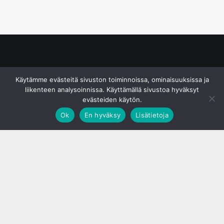
© S&J Media Oy
Käytämme evästeitä sivuston toiminnoissa, ominaisuuksissa ja
liikenteen analysoinnissa. Käyttämällä sivustoa hyväksyt
evästeiden käytön.
Ok
En hyväksy
Lisätietoja
;