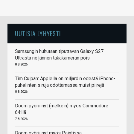
UUTISIA LYHYESTI
Samsungin huhutaan tiputtavan Galaxy S27
Ultrasta neljännen takakameran pois
8.8.2026
Tim Culpan: Applella on miljardin edestä iPhone-
puhelinten siruja odottamassa muistipiirejä
8.8.2026
Doom pyörii nyt (melkein) myös Commodore
64:llä
7.8.2026
Doom pyörii nyt myös Paintissa