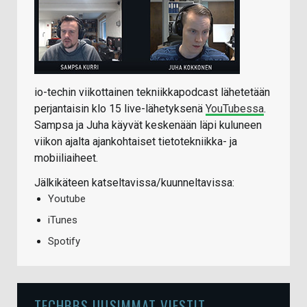
io-techin viikottainen tekniikkapodcast lähetetään
perjantaisin klo 15 live-lähetyksenä
YouTubessa
.
Sampsa ja Juha käyvät keskenään läpi kuluneen
viikon ajalta ajankohtaiset tietotekniikka- ja
mobiiliaiheet.
Jälkikäteen katseltavissa/kuunneltavissa:
Youtube
iTunes
Spotify
TECHBBS UUSIMMAT VIESTIT