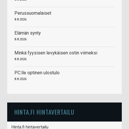
Perussuomalaiset
8.8.2026
Elämän synty
8.8.2026
Minkä fyysisen levykäisen ostin viimeksi
8.8.2026
PC:lle optinen ulostulo
8.8.2026
HINTA.FI HINTAVERTAILU
Hinta.fi hintavertailu