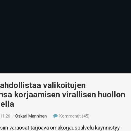
hdollistaa valikoitujen
ensa korjaamisen virallisen huollon
ella
 11:26
/
Oskari Manninen
Kommentit (45)
äsiin varaosat tarjoava omakorjauspalvelu käynnistyy