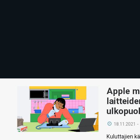
Apple ma
laitteid
ulkopuol
18.11.2021 -
Kuluttajien k