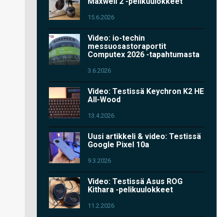
Maxwell 2 -pelikuulokkeet
15.6.2026
Video: io-techin
messuosastoraportit
Computex 2026 -tapahtumasta
3.6.2026
Video: Testissä Keychron K2 HE
All-Wood
13.4.2026
Uusi artikkeli & video: Testissä
Google Pixel 10a
9.3.2026
Video: Testissä Asus ROG
Kithara -pelikuulokkeet
11.2.2026