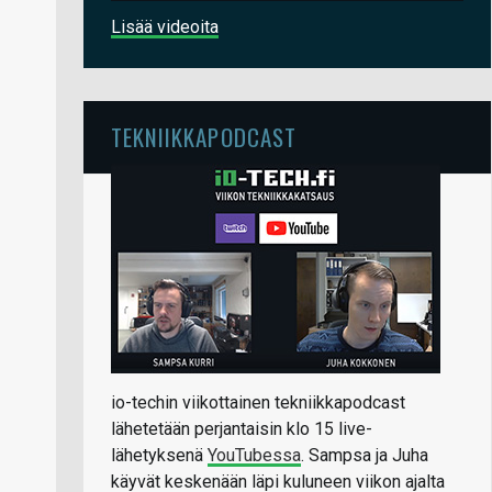
Lisää videoita
TEKNIIKKAPODCAST
io-techin viikottainen tekniikkapodcast
lähetetään perjantaisin klo 15 live-
lähetyksenä
YouTubessa
. Sampsa ja Juha
käyvät keskenään läpi kuluneen viikon ajalta