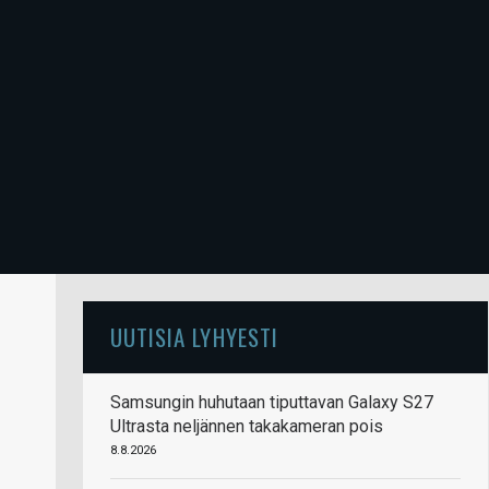
UUTISIA LYHYESTI
Samsungin huhutaan tiputtavan Galaxy S27
Ultrasta neljännen takakameran pois
8.8.2026