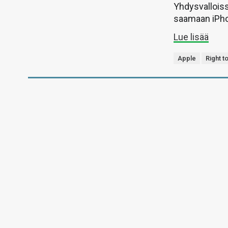
Yhdysvalloiss
saamaan iPho
Lue lisää
Apple
Right t