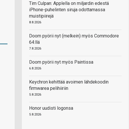
Tim Culpan: Applella on miljardin edestä
iPhone-puhelinten siruja odottamassa
muistipiirejä
8.8.2026
Doom pyörii nyt (melkein) myös Commodore
64:llä
7.8.2026
Doom pyörii nyt myös Paintissa
6.8.2026
Keychron kehittää avoimen lähdekoodin
firmwarea pelihiiriin
5.8.2026
Honor uudisti logonsa
5.8.2026