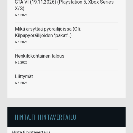
GTA VI (19.11.2026) (Playstation 5, Xbox Series
X/S)
6.8.2026
Mikä ärsyttää pyöräilijöissä (Oli:
Kilpapyöräilijöiden "pakat"..)
6.8.2026
Henkilökohtainen talous
6.8.2026
Liittymät
6.8.2026
HINTA.FI HINTAVERTAILU
Hinta.fi hintavertailu