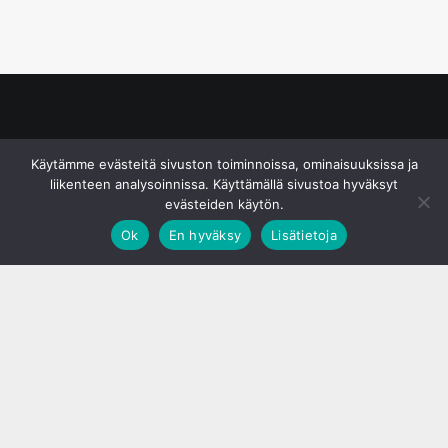
© S&J Media Oy
Käytämme evästeitä sivuston toiminnoissa, ominaisuuksissa ja
liikenteen analysoinnissa. Käyttämällä sivustoa hyväksyt
evästeiden käytön.
Ok
En hyväksy
Lisätietoja
;