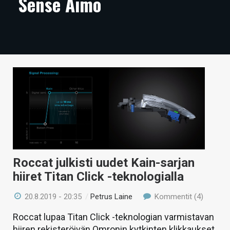
Sense Aimo
ARTIKKELIT
VIDEOT
TECHBBS
TIETOA
HINTA.FI
KAUPPA
VAIHDA TEEMA
Roccat julkisti uudet Kain-sarjan
hiiret Titan Click -teknologialla
HAKU
20.8.2019 - 20:35
/
Petrus Laine
Kommentit (4)
Roccat lupaa Titan Click -teknologian varmistavan
hiiren rekisteröivän Omronin kytkinten klikkaukset