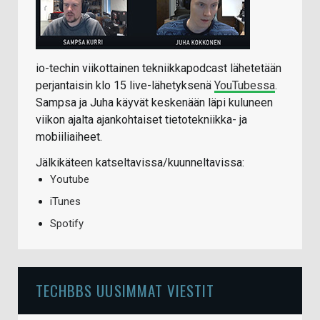
io-techin viikottainen tekniikkapodcast lähetetään
perjantaisin klo 15 live-lähetyksenä
YouTubessa
.
Sampsa ja Juha käyvät keskenään läpi kuluneen
viikon ajalta ajankohtaiset tietotekniikka- ja
mobiiliaiheet.
Jälkikäteen katseltavissa/kuunneltavissa:
Youtube
iTunes
Spotify
TECHBBS UUSIMMAT VIESTIT