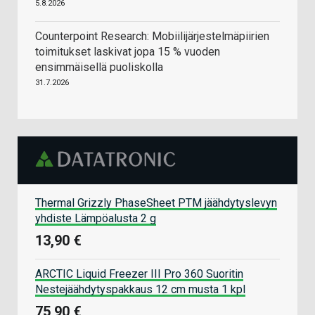
5.8.2026
Counterpoint Research: Mobiilijärjestelmäpiirien
toimitukset laskivat jopa 15 % vuoden
ensimmäisellä puoliskolla
31.7.2026
Thermal Grizzly PhaseSheet PTM jäähdytyslevyn
yhdiste Lämpöalusta 2 g
13,90 €
ARCTIC Liquid Freezer III Pro 360 Suoritin
Nestejäähdytyspakkaus 12 cm musta 1 kpl
75,90 €