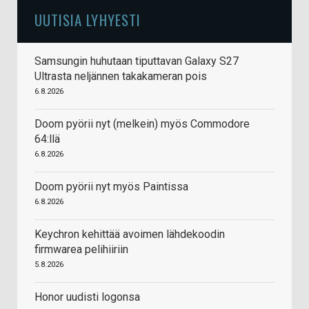
UUTISIA LYHYESTI
Samsungin huhutaan tiputtavan Galaxy S27
Ultrasta neljännen takakameran pois
6.8.2026
Doom pyörii nyt (melkein) myös Commodore
64:llä
6.8.2026
Doom pyörii nyt myös Paintissa
6.8.2026
Keychron kehittää avoimen lähdekoodin
firmwarea pelihiiriin
5.8.2026
Honor uudisti logonsa