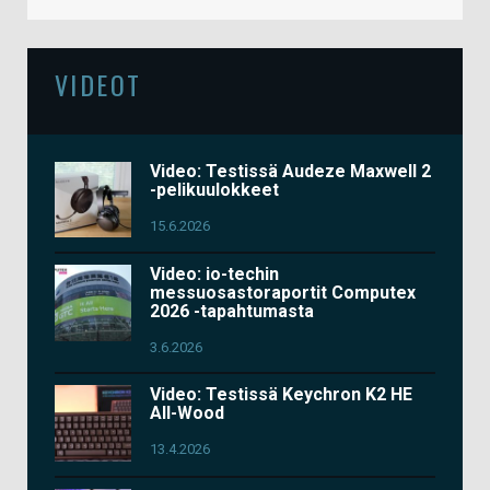
VIDEOT
Video: Testissä Audeze Maxwell 2
-pelikuulokkeet
15.6.2026
Video: io-techin
messuosastoraportit Computex
2026 -tapahtumasta
3.6.2026
Video: Testissä Keychron K2 HE
All-Wood
13.4.2026