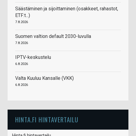
Säästäminen ja sijoittaminen (osakkeet, rahastot,
ETF:t...)
7.8.2026
Suomen valtion default 2030-luvulla
7.8.2026
IPTV-keskustelu
6.8.2026
Valta Kuuluu Kansalle (VKK)
6.8.2026
HINTA.FI HINTAVERTAILU
Hinta.fi hintavertailu