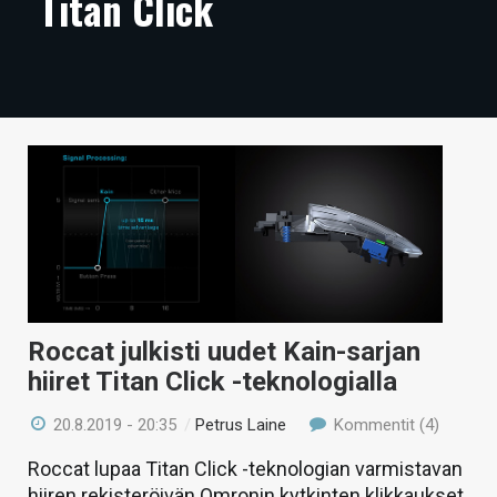
Titan Click
ARTIKKELIT
VIDEOT
TECHBBS
TIETOA
HINTA.FI
KAUPPA
VAIHDA TEEMA
Roccat julkisti uudet Kain-sarjan
hiiret Titan Click -teknologialla
HAKU
20.8.2019 - 20:35
/
Petrus Laine
Kommentit (4)
Roccat lupaa Titan Click -teknologian varmistavan
hiiren rekisteröivän Omronin kytkinten klikkaukset