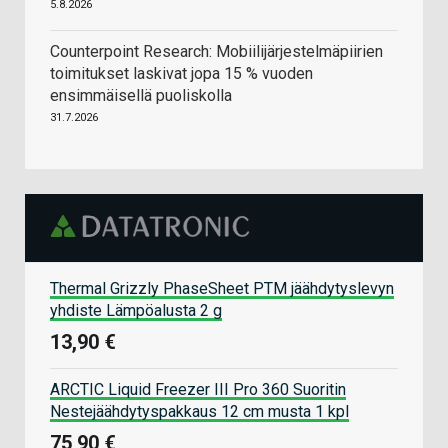
5.8.2026
Counterpoint Research: Mobiilijärjestelmäpiirien
toimitukset laskivat jopa 15 % vuoden
ensimmäisellä puoliskolla
31.7.2026
Thermal Grizzly PhaseSheet PTM jäähdytyslevyn
yhdiste Lämpöalusta 2 g
13,90 €
ARCTIC Liquid Freezer III Pro 360 Suoritin
Nestejäähdytyspakkaus 12 cm musta 1 kpl
75,90 €