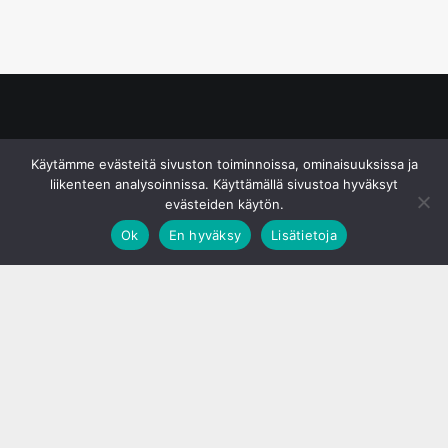
© S&J Media Oy
Käytämme evästeitä sivuston toiminnoissa, ominaisuuksissa ja
liikenteen analysoinnissa. Käyttämällä sivustoa hyväksyt
evästeiden käytön.
Ok
En hyväksy
Lisätietoja
;