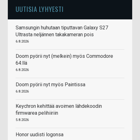
UUTISIA LYHYESTI
Samsungin huhutaan tiputtavan Galaxy S27
Ultrasta neljännen takakameran pois
6.8.2026
Doom pyörii nyt (melkein) myös Commodore
64:llä
6.8.2026
Doom pyörii nyt myös Paintissa
6.8.2026
Keychron kehittää avoimen lähdekoodin
firmwarea pelihiiriin
5.8.2026
Honor uudisti logonsa