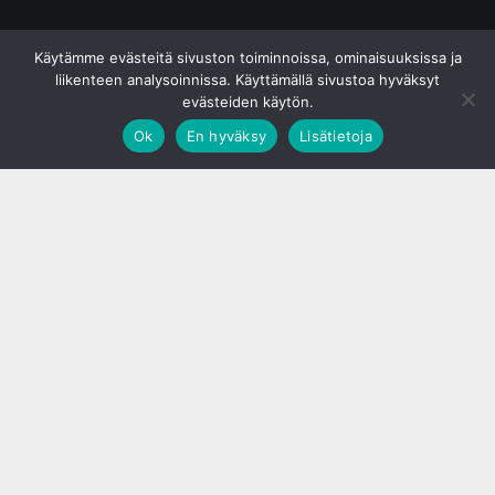
© S&J Media Oy
Käytämme evästeitä sivuston toiminnoissa, ominaisuuksissa ja
liikenteen analysoinnissa. Käyttämällä sivustoa hyväksyt
evästeiden käytön.
Ok
En hyväksy
Lisätietoja
;