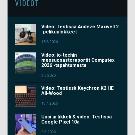
VIDEOT
Video: Testissä Audeze Maxwell 2
-pelikuulokkeet
15.6.2026
Video: io-techin
messuosastoraportit Computex
2026 -tapahtumasta
3.6.2026
Video: Testissä Keychron K2 HE
All-Wood
13.4.2026
Uusi artikkeli & video: Testissä
Google Pixel 10a
9.3.2026