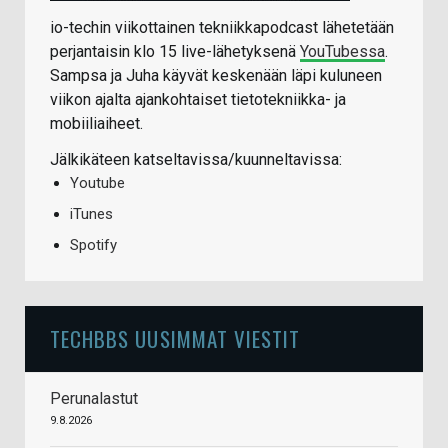
io-techin viikottainen tekniikkapodcast lähetetään
perjantaisin klo 15 live-lähetyksenä
YouTubessa
.
Sampsa ja Juha käyvät keskenään läpi kuluneen
viikon ajalta ajankohtaiset tietotekniikka- ja
mobiiliaiheet.
Jälkikäteen katseltavissa/kuunneltavissa:
Youtube
iTunes
Spotify
TECHBBS UUSIMMAT VIESTIT
Perunalastut
9.8.2026