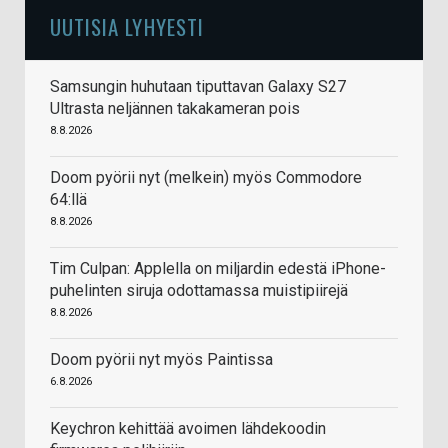
UUTISIA LYHYESTI
Samsungin huhutaan tiputtavan Galaxy S27
Ultrasta neljännen takakameran pois
8.8.2026
Doom pyörii nyt (melkein) myös Commodore
64:llä
8.8.2026
Tim Culpan: Applella on miljardin edestä iPhone-
puhelinten siruja odottamassa muistipiirejä
8.8.2026
Doom pyörii nyt myös Paintissa
6.8.2026
Keychron kehittää avoimen lähdekoodin