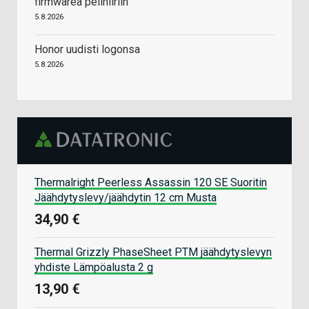
firmwarea pelihiiriin
5.8.2026
Honor uudisti logonsa
5.8.2026
Thermalright Peerless Assassin 120 SE Suoritin
Jäähdytyslevy/jäähdytin 12 cm Musta
34,90 €
Thermal Grizzly PhaseSheet PTM jäähdytyslevyn
yhdiste Lämpöalusta 2 g
13,90 €