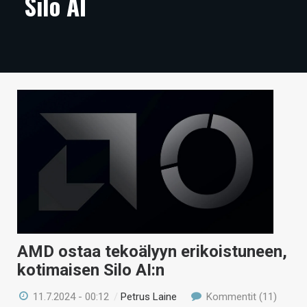
Silo AI
ARTIKKELIT
VIDEOT
TECHBBS
TIETOA
HINTA.FI
KAUPPA
VAIHDA TEEMA
AMD ostaa tekoälyyn erikoistuneen,
HAKU
kotimaisen Silo AI:n
11.7.2024 - 00:12
/
Petrus Laine
Kommentit (11)