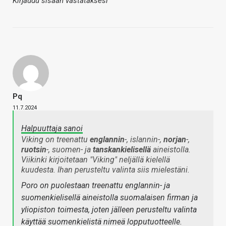
Kirjaudu sisään vastataksesi
Pq
11.7.2024
Halpuuttaja sanoi
Viking on treenattu
englannin
-, islannin-,
norjan
-,
ruotsin
-, suomen- ja
tanskankielisellä
aineistolla.
Viikinki kirjoitetaan "Viking" neljällä kielellä
kuudesta. Ihan perusteltu valinta siis mielestäni.
Poro on puolestaan treenattu englannin- ja
suomenkielisellä aineistolla suomalaisen firman ja
yliopiston toimesta, joten jälleen perusteltu valinta
käyttää suomenkielistä nimeä lopputuotteelle.