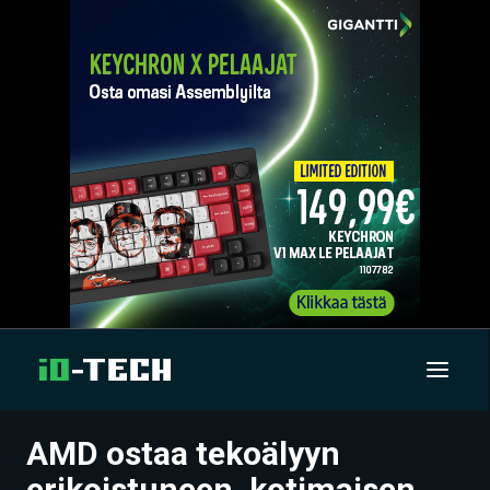
AMD ostaa tekoälyyn
UUTISET
erikoistuneen, kotimaisen