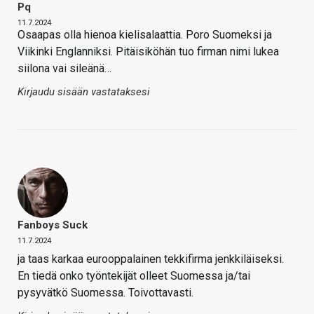
Pq
11.7.2024
Osaapas olla hienoa kielisalaattia. Poro Suomeksi ja
Viikinki Englanniksi. Pitäisiköhän tuo firman nimi lukea
siilona vai sileänä…
Kirjaudu sisään vastataksesi
Fanboys Suck
11.7.2024
ja taas karkaa eurooppalainen tekkifirma jenkkiläiseksi.
En tiedä onko työntekijät olleet Suomessa ja/tai
pysyvätkö Suomessa. Toivottavasti.