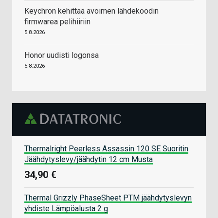
Keychron kehittää avoimen lähdekoodin
firmwarea pelihiiriin
5.8.2026
Honor uudisti logonsa
5.8.2026
Thermalright Peerless Assassin 120 SE Suoritin
Jäähdytyslevy/jäähdytin 12 cm Musta
34,90 €
Thermal Grizzly PhaseSheet PTM jäähdytyslevyn
yhdiste Lämpöalusta 2 g