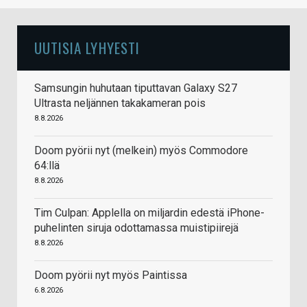
UUTISIA LYHYESTI
Samsungin huhutaan tiputtavan Galaxy S27
Ultrasta neljännen takakameran pois
8.8.2026
Doom pyörii nyt (melkein) myös Commodore
64:llä
8.8.2026
Tim Culpan: Applella on miljardin edestä iPhone-
puhelinten siruja odottamassa muistipiirejä
8.8.2026
Doom pyörii nyt myös Paintissa
6.8.2026