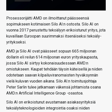
Prosessorijätti AMD on ilmoittanut päässeensä
sopimukseen kotimaisen Silo AI:n ostosta. Silo AI on
vuonna 2017 perustettu tekoälyyn erikoistunut yritys, jota
kuvaillaan Euroopan suurimmaksi itsenäiseksi tekoäly-
yritykseksi.
AMD ja Silo AI ovat päässeet sopuun 665 miljoonan
dollarin eli reilun 614 miljoonan euron yrityskaupasta,
jossa Silo AI siirtyy kokonaisuudessaan AMD:n
omistukseen. Kaupat tehdään täysin käteisellä ja niiden
odotetaan saavan kilpailuviranomaisten hyväksynnän
vielä kuluvan vuoden aikana. Silo AI:n toimitusjohtaja
Peter Sarlin tulee jatkamaan väkensä johtamista osana
AMD:n Artificial Intelligence Group -osastoa.
Silo AI on erikoistunut avustamaan asiakasyrityksiä
tekoälyteknologioiden integrointia osaksi niiden