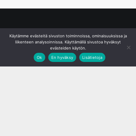
© S&J Media Oy
Käytämme evästeitä sivuston toiminnoissa, ominaisuuksissa ja
liikenteen analysoinnissa. Käyttämällä sivustoa hyväksyt
evästeiden käytön.
Ok
En hyväksy
Lisätietoja
;