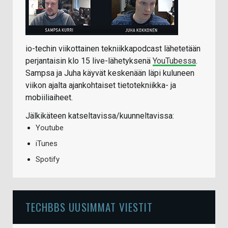
io-techin viikottainen tekniikkapodcast lähetetään
perjantaisin klo 15 live-lähetyksenä
YouTubessa
.
Sampsa ja Juha käyvät keskenään läpi kuluneen
viikon ajalta ajankohtaiset tietotekniikka- ja
mobiiliaiheet.
Jälkikäteen katseltavissa/kuunneltavissa:
Youtube
iTunes
Spotify
TECHBBS UUSIMMAT VIESTIT