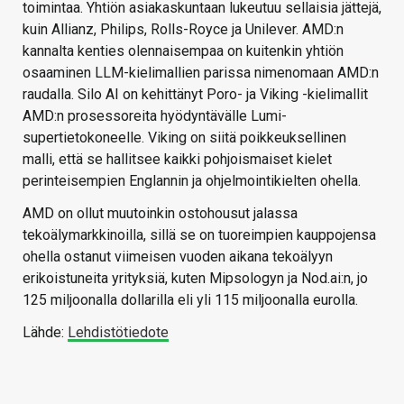
toimintaa. Yhtiön asiakaskuntaan lukeutuu sellaisia jättejä,
kuin Allianz, Philips, Rolls-Royce ja Unilever. AMD:n
kannalta kenties olennaisempaa on kuitenkin yhtiön
osaaminen LLM-kielimallien parissa nimenomaan AMD:n
raudalla. Silo AI on kehittänyt Poro- ja Viking -kielimallit
AMD:n prosessoreita hyödyntävälle Lumi-
supertietokoneelle. Viking on siitä poikkeuksellinen
malli, että se hallitsee kaikki pohjoismaiset kielet
perinteisempien Englannin ja ohjelmointikielten ohella.
AMD on ollut muutoinkin ostohousut jalassa
tekoälymarkkinoilla, sillä se on tuoreimpien kauppojensa
ohella ostanut viimeisen vuoden aikana tekoälyyn
erikoistuneita yrityksiä, kuten Mipsologyn ja Nod.ai:n, jo
125 miljoonalla dollarilla eli yli 115 miljoonalla eurolla.
Lähde:
Lehdistötiedote