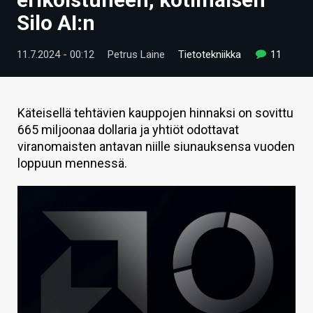
ARTIKKELIT
Silo AI:n
VIDEOT
11.7.2024 - 00:12
Petrus Laine
Tietotekniikka
11
TECHBBS
TIETOA
Käteisellä tehtävien kauppojen hinnaksi on sovittu
665 miljoonaa dollaria ja yhtiöt odottavat
HINTA.FI
viranomaisten antavan niille siunauksensa vuoden
loppuun mennessä.
KAUPPA
VAIHDA TEEMA
HAKU