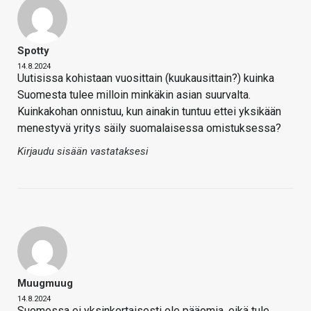
Spotty
14.8.2024
Uutisissa kohistaan vuosittain (kuukausittain?) kuinka
Suomesta tulee milloin minkäkin asian suurvalta.
Kuinkakohan onnistuu, kun ainakin tuntuu ettei yksikään
menestyvä yritys säily suomalaisessa omistuksessa?
Kirjaudu sisään vastataksesi
Muugmuug
14.8.2024
Suomessa ei yksinkertaisesti ole pääomia, eikä tule