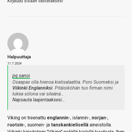
Kirjaudu sisään vastataksesi
Halpuuttaja
11.7.2024
pq sanoi
Osaapas olla hienoa kielisalaattia. Poro Suomeksi ja
Viikinki Englanniksi
. Pitäisiköhän tuo firman nimi
lukea siilona vai sileänä…
Napsauta laajentaaksesi…
Viking on treenattu
englannin
-, islannin-,
norjan
-,
ruotsin
-, suomen- ja
tanskankielisellä
aineistolla.
Viikinki kirjoitetaan "Viking" neljällä kielellä kuudesta. Ihan