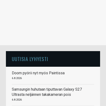
UUTISIA LYHYESTI
Doom pyörii nyt myös Paintissa
6.8.2026
Samsungin huhutaan tiputtavan Galaxy S27
Ultrasta neljännen takakameran pois
6.8.2026