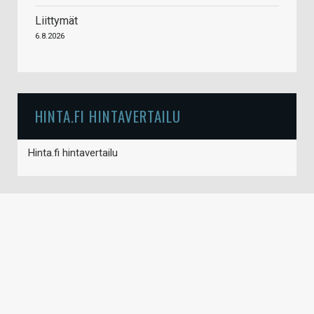
Liittymät
6.8.2026
HINTA.FI HINTAVERTAILU
Hinta.fi hintavertailu