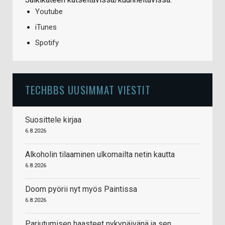
Youtube
iTunes
Spotify
TECHBBS UUSIMMAT VIESTIT
Suosittele kirjaa
6.8.2026
Alkoholin tilaaminen ulkomailta netin kautta
6.8.2026
Doom pyörii nyt myös Paintissa
6.8.2026
Pariutumisen haasteet nykypäivänä ja sen