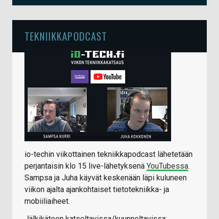
TEKNIIKKAPODCAST
io-techin viikottainen tekniikkapodcast lähetetään
perjantaisin klo 15 live-lähetyksenä
YouTubessa
.
Sampsa ja Juha käyvät keskenään läpi kuluneen
viikon ajalta ajankohtaiset tietotekniikka- ja
mobiiliaiheet.
Jälkikäteen katseltavissa/kuunneltavissa: