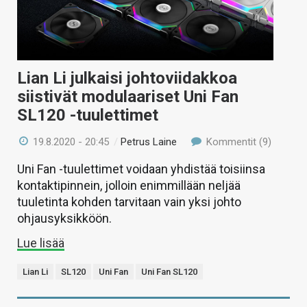
KAUPPA
VAIHDA TEEMA
Lian Li julkaisi johtoviidakkoa
siistivät modulaariset Uni Fan
SL120 -tuulettimet
HAKU
19.8.2020 - 20:45
/
Petrus Laine
Kommentit (9)
Uni Fan -tuulettimet voidaan yhdistää toisiinsa
kontaktipinnein, jolloin enimmillään neljää
tuuletinta kohden tarvitaan vain yksi johto
ohjausyksikköön.
Lue lisää
Lian Li
SL120
Uni Fan
Uni Fan SL120