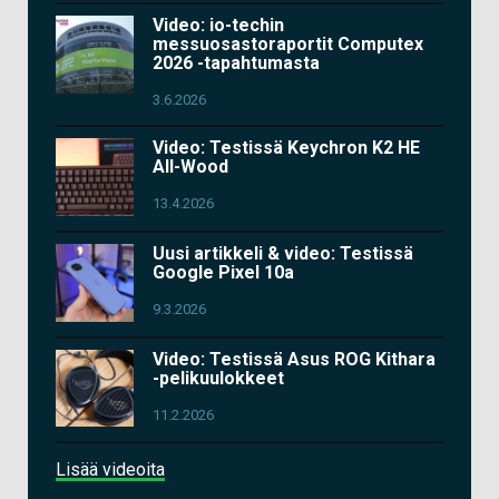
Video: io-techin
messuosastoraportit Computex
2026 -tapahtumasta
3.6.2026
Video: Testissä Keychron K2 HE
All-Wood
13.4.2026
Uusi artikkeli & video: Testissä
Google Pixel 10a
9.3.2026
Video: Testissä Asus ROG Kithara
-pelikuulokkeet
11.2.2026
Lisää videoita