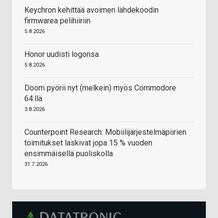
Keychron kehittää avoimen lähdekoodin
firmwarea pelihiiriin
5.8.2026
Honor uudisti logonsa
5.8.2026
Doom pyörii nyt (melkein) myös Commodore
64:llä
3.8.2026
Counterpoint Research: Mobiilijärjestelmäpiirien
toimitukset laskivat jopa 15 % vuoden
ensimmäisellä puoliskolla
31.7.2026