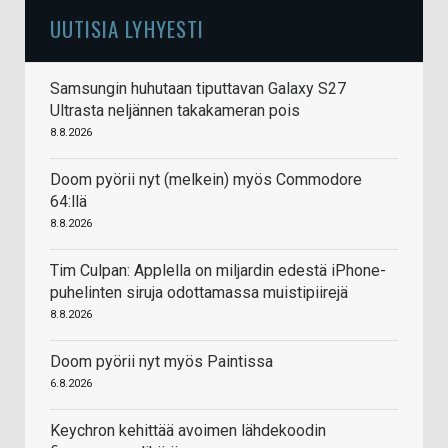
UUTISIA LYHYESTI
Samsungin huhutaan tiputtavan Galaxy S27
Ultrasta neljännen takakameran pois
8.8.2026
Doom pyörii nyt (melkein) myös Commodore
64:llä
8.8.2026
Tim Culpan: Applella on miljardin edestä iPhone-
puhelinten siruja odottamassa muistipiirejä
8.8.2026
Doom pyörii nyt myös Paintissa
6.8.2026
Keychron kehittää avoimen lähdekoodin