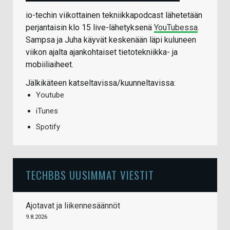
io-techin viikottainen tekniikkapodcast lähetetään
perjantaisin klo 15 live-lähetyksenä
YouTubessa
.
Sampsa ja Juha käyvät keskenään läpi kuluneen
viikon ajalta ajankohtaiset tietotekniikka- ja
mobiiliaiheet.
Jälkikäteen katseltavissa/kuunneltavissa:
Youtube
iTunes
Spotify
TECHBBS UUSIMMAT VIESTIT
Ajotavat ja liikennesäännöt
9.8.2026