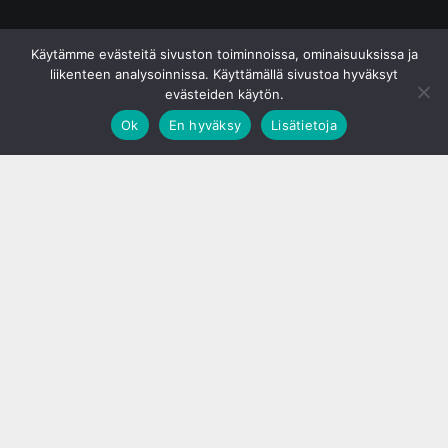
© S&J Media Oy
Käytämme evästeitä sivuston toiminnoissa, ominaisuuksissa ja
liikenteen analysoinnissa. Käyttämällä sivustoa hyväksyt
evästeiden käytön.
Ok
En hyväksy
Lisätietoja
;