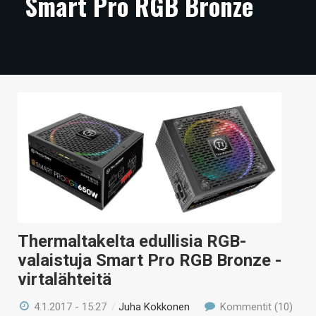
Smart Pro RGB Bronze
ARTIKKELIT
VIDEOT
TECHBBS
TIETOA
HINTA.FI
KAUPPA
VAIHDA TEEMA
Thermaltakelta edullisia RGB-
valaistuja Smart Pro RGB Bronze -
HAKU
virtalähteitä
4.1.2017 - 15:27
/
Juha Kokkonen
Kommentit (10)