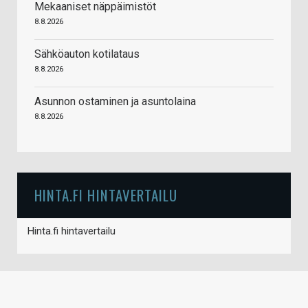
Mekaaniset näppäimistöt
8.8.2026
Sähköauton kotilataus
8.8.2026
Asunnon ostaminen ja asuntolaina
8.8.2026
HINTA.FI HINTAVERTAILU
Hinta.fi hintavertailu