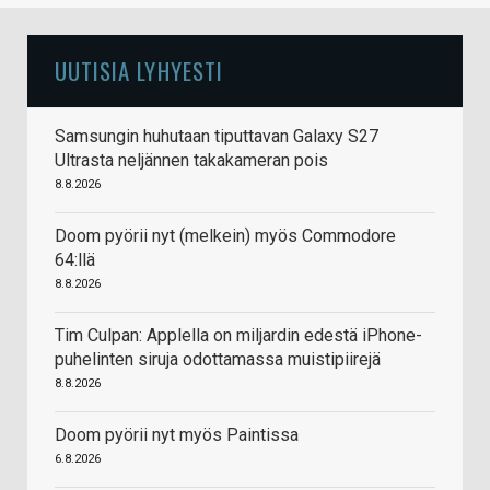
UUTISIA LYHYESTI
Samsungin huhutaan tiputtavan Galaxy S27
Ultrasta neljännen takakameran pois
8.8.2026
Doom pyörii nyt (melkein) myös Commodore
64:llä
8.8.2026
Tim Culpan: Applella on miljardin edestä iPhone-
puhelinten siruja odottamassa muistipiirejä
8.8.2026
Doom pyörii nyt myös Paintissa
6.8.2026