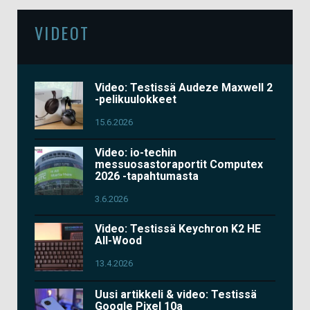
VIDEOT
Video: Testissä Audeze Maxwell 2
-pelikuulokkeet
15.6.2026
Video: io-techin
messuosastoraportit Computex
2026 -tapahtumasta
3.6.2026
Video: Testissä Keychron K2 HE
All-Wood
13.4.2026
Uusi artikkeli & video: Testissä
Google Pixel 10a