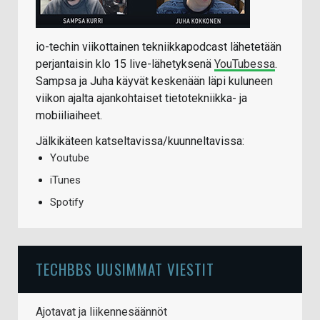
io-techin viikottainen tekniikkapodcast lähetetään
perjantaisin klo 15 live-lähetyksenä
YouTubessa
.
Sampsa ja Juha käyvät keskenään läpi kuluneen
viikon ajalta ajankohtaiset tietotekniikka- ja
mobiiliaiheet.
Jälkikäteen katseltavissa/kuunneltavissa:
Youtube
iTunes
Spotify
TECHBBS UUSIMMAT VIESTIT
Ajotavat ja liikennesäännöt