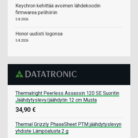
Keychron kehittää avoimen lähdekoodin
firmwarea pelihiiriin
5.8.2026
Honor uudisti logonsa
5.8.2026
Thermalright Peerless Assassin 120 SE Suoritin
Jäähdytyslevy/jäähdytin 12 cm Musta
34,90 €
Thermal Grizzly PhaseSheet PTM jäähdytyslevyn
yhdiste Lämpöalusta 2 g