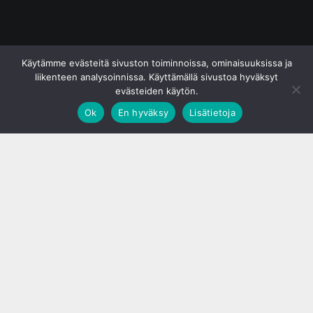
© S&J Media Oy
Käytämme evästeitä sivuston toiminnoissa, ominaisuuksissa ja
liikenteen analysoinnissa. Käyttämällä sivustoa hyväksyt
evästeiden käytön.
Ok
En hyväksy
Lisätietoja
;