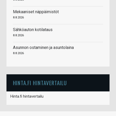
Mekaaniset näppäimistöt
8.8.2026
Sähköauton kotilataus
8.8.2026
Asunnon ostaminen ja asuntolaina
8.8.2026
HINTA.FI HINTAVERTAILU
Hinta.fi hintavertailu