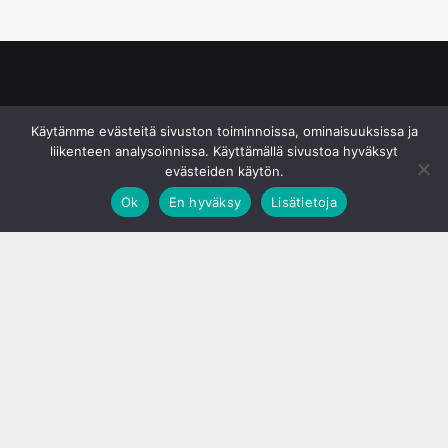
© S&J Media Oy
Käytämme evästeitä sivuston toiminnoissa, ominaisuuksissa ja
liikenteen analysoinnissa. Käyttämällä sivustoa hyväksyt
evästeiden käytön.
Ok
En hyväksy
Lisätietoja
;