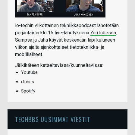
io-techin viikottainen tekniikkapodcast lähetetään
perjantaisin klo 15 live-lähetyksenä
YouTubessa
.
Sampsa ja Juha käyvät keskenään läpi kuluneen
viikon ajalta ajankohtaiset tietotekniikka- ja
mobiiliaiheet.
Jälkikäteen katseltavissa/kuunneltavissa:
Youtube
iTunes
Spotify
TECHBBS UUSIMMAT VIESTIT