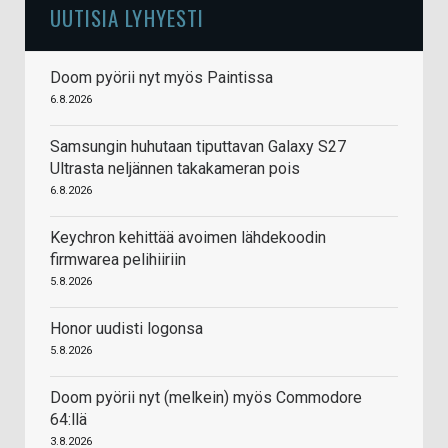
UUTISIA LYHYESTI
Doom pyörii nyt myös Paintissa
6.8.2026
Samsungin huhutaan tiputtavan Galaxy S27
Ultrasta neljännen takakameran pois
6.8.2026
Keychron kehittää avoimen lähdekoodin
firmwarea pelihiiriin
5.8.2026
Honor uudisti logonsa
5.8.2026
Doom pyörii nyt (melkein) myös Commodore
64:llä
3.8.2026