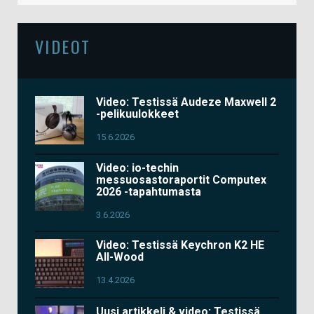
VIDEOT
Video: Testissä Audeze Maxwell 2
-pelikuulokkeet
15.6.2026
Video: io-techin
messuosastoraportit Computex
2026 -tapahtumasta
3.6.2026
Video: Testissä Keychron K2 HE
All-Wood
13.4.2026
Uusi artikkeli & video: Testissä