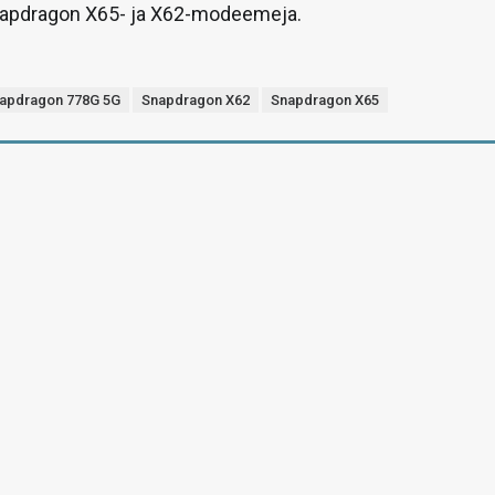
Snapdragon X65- ja X62-modeemeja.
apdragon 778G 5G
Snapdragon X62
Snapdragon X65