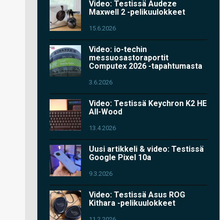
Video: Testissä Audeze
Maxwell 2 -pelikuulokkeet
15.6.2026
Video: io-techin
messuosastoraportit
Computex 2026 -tapahtumasta
3.6.2026
Video: Testissä Keychron K2 HE
All-Wood
13.4.2026
Uusi artikkeli & video: Testissä
Google Pixel 10a
9.3.2026
Video: Testissä Asus ROG
Kithara -pelikuulokkeet
11.2.2026