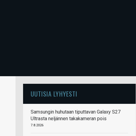
UUTISIA LYHYESTI
Samsungin huhutaan tiputtavan Galaxy S27
Ultrasta neljännen takakameran pois
7.8.2026