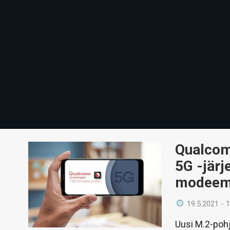
Qualcom
5G -järj
modeem
19.5.2021 - 
Uusi M.2-poh