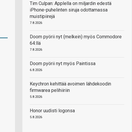
Tim Culpan: Applella on miljardin edestä
iPhone-puhelinten siruja odottamassa
muistipiirejä
7.8.2026
Doom pyörii nyt (melkein) myös Commodore
64:llä
7.8.2026
Doom pyörii nyt myös Paintissa
6.8.2026
Keychron kehittää avoimen lähdekoodin
firmwarea pelihiiriin
5.8.2026
Honor uudisti logonsa
5.8.2026