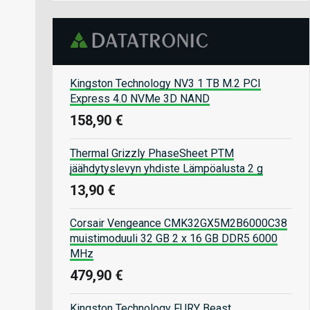
Kingston Technology NV3 1 TB M.2 PCI
Express 4.0 NVMe 3D NAND
158,90 €
Thermal Grizzly PhaseSheet PTM
jäähdytyslevyn yhdiste Lämpöalusta 2 g
13,90 €
Corsair Vengeance CMK32GX5M2B6000C38
muistimoduuli 32 GB 2 x 16 GB DDR5 6000
MHz
479,90 €
Kingston Technology FURY Beast