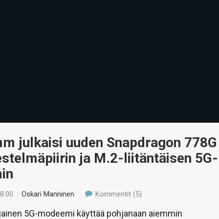
m julkaisi uuden Snapdragon 778G
estelmäpiirin ja M.2-liitäntäisen 5G-
in
18:00
/
Oskari Manninen
Kommentit (5)
jainen 5G-modeemi käyttää pohjanaan aiemmin