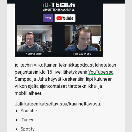
io-techin viikottainen tekniikkapodcast lähetetään
perjantaisin klo 15 live-lähetyksenä
YouTubessa
.
Sampsa ja Juha käyvät keskenään läpi kuluneen
viikon ajalta ajankohtaiset tietotekniikka- ja
mobiiliaiheet.
Jälkikäteen katseltavissa/kuunneltavissa:
Youtube
iTunes
Spotify