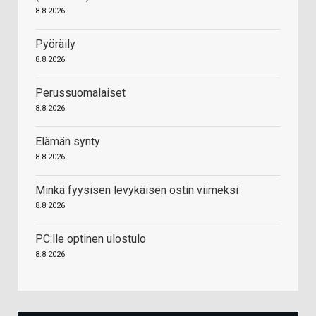
8.8.2026
Pyöräily
8.8.2026
Perussuomalaiset
8.8.2026
Elämän synty
8.8.2026
Minkä fyysisen levykäisen ostin viimeksi
8.8.2026
PC:lle optinen ulostulo
8.8.2026