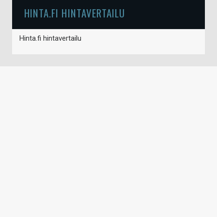
HINTA.FI HINTAVERTAILU
Hinta.fi hintavertailu