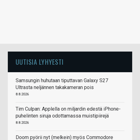
UUTISIA LYHYESTI
Samsungin huhutaan tiputtavan Galaxy S27
Ultrasta neljännen takakameran pois
8.8.2026
Tim Culpan: Applella on miljardin edestä iPhone-
puhelinten siruja odottamassa muistipiirejä
8.8.2026
Doom pyörii nyt (melkein) myös Commodore