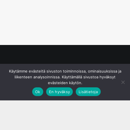
© S&J Media Oy
Käytämme evästeitä sivuston toiminnoissa, ominaisuuksissa ja
liikenteen analysoinnissa. Käyttämällä sivustoa hyväksyt
evästeiden käytön.
Ok
En hyväksy
Lisätietoja
;