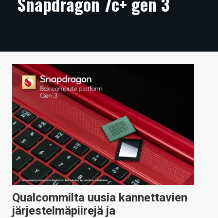
Snapdragon 7c+ gen 3
ARTIKKELIT
VIDEOT
TECHBBS
TIETOA
HINTA.FI
KAUPPA
VAIHDA TEEMA
HAKU
Qualcommilta uusia kannettavien
järjestelmäpiirejä ja