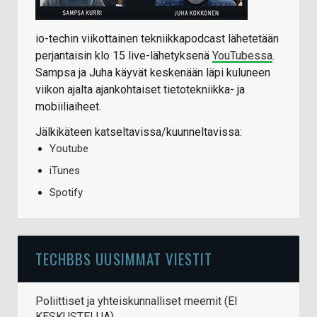
io-techin viikottainen tekniikkapodcast lähetetään
perjantaisin klo 15 live-lähetyksenä
YouTubessa
.
Sampsa ja Juha käyvät keskenään läpi kuluneen
viikon ajalta ajankohtaiset tietotekniikka- ja
mobiiliaiheet.
Jälkikäteen katseltavissa/kuunneltavissa:
Youtube
iTunes
Spotify
TECHBBS UUSIMMAT VIESTIT
Poliittiset ja yhteiskunnalliset meemit (EI
KESKUSTELUA)