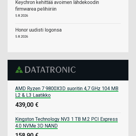
Keychron kehittää avoimen lähdekoodin
firmwarea pelihiiriin
5.8.2026
Honor uudisti logonsa
5.8.2026
AMD Ryzen 7 9800X3D suoritin 4,7 GHz 104 MB
L2 & L3 Laatikko
439,00 €
Kingston Technology NV3 1 TB M.2 PCI Express
4.0 NVMe 3D NAND
158,90 €