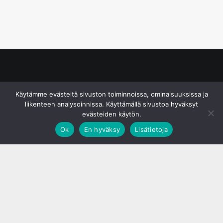
© S&J Media Oy
Käytämme evästeitä sivuston toiminnoissa, ominaisuuksissa ja
liikenteen analysoinnissa. Käyttämällä sivustoa hyväksyt
evästeiden käytön.
Ok
En hyväksy
Lisätietoja
;