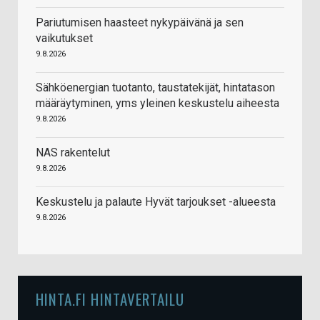
Pariutumisen haasteet nykypäivänä ja sen
vaikutukset
9.8.2026
Sähköenergian tuotanto, taustatekijät, hintatason
määräytyminen, yms yleinen keskustelu aiheesta
9.8.2026
NAS rakentelut
9.8.2026
Keskustelu ja palaute Hyvät tarjoukset -alueesta
9.8.2026
HINTA.FI HINTAVERTAILU