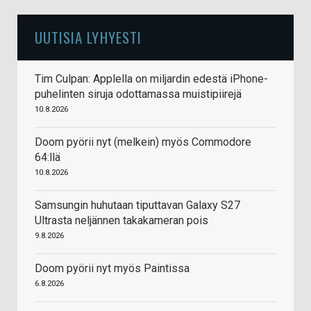
UUTISIA LYHYESTI
Tim Culpan: Applella on miljardin edestä iPhone-
puhelinten siruja odottamassa muistipiirejä
10.8.2026
Doom pyörii nyt (melkein) myös Commodore
64:llä
10.8.2026
Samsungin huhutaan tiputtavan Galaxy S27
Ultrasta neljännen takakameran pois
9.8.2026
Doom pyörii nyt myös Paintissa
6.8.2026