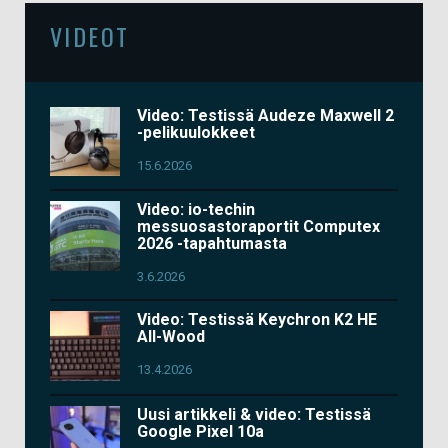
VIDEOT
Video: Testissä Audeze Maxwell 2
-pelikuulokkeet
15.6.2026
Video: io-techin
messuosastoraportit Computex
2026 -tapahtumasta
3.6.2026
Video: Testissä Keychron K2 HE
All-Wood
13.4.2026
Uusi artikkeli & video: Testissä
Google Pixel 10a