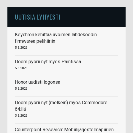
UUTISIA LYHYESTI
Keychron kehittää avoimen lähdekoodin
firmwarea pelihiiriin
5.8.2026
Doom pyörii nyt myös Paintissa
5.8.2026
Honor uudisti logonsa
5.8.2026
Doom pyörii nyt (melkein) myös Commodore
64:llä
3.8.2026
Counterpoint Research: Mobiilijärjestelmäpiirien