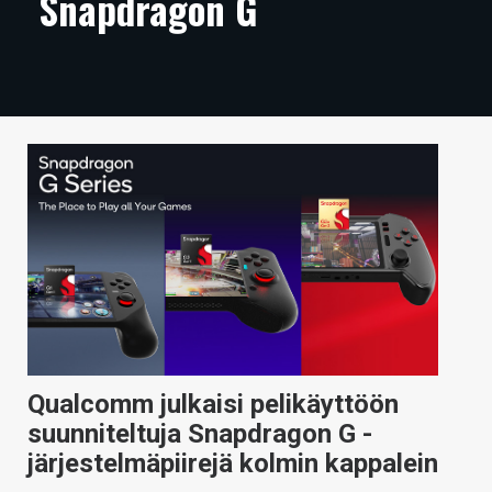
Snapdragon G
ARTIKKELIT
VIDEOT
TECHBBS
TIETOA
HINTA.FI
KAUPPA
VAIHDA TEEMA
Qualcomm julkaisi pelikäyttöön
HAKU
suunniteltuja Snapdragon G -
järjestelmäpiirejä kolmin kappalein