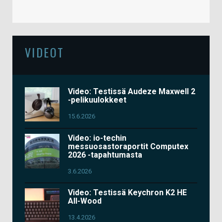
VIDEOT
Video: Testissä Audeze Maxwell 2
-pelikuulokkeet
15.6.2026
Video: io-techin
messuosastoraportit Computex
2026 -tapahtumasta
3.6.2026
Video: Testissä Keychron K2 HE
All-Wood
13.4.2026