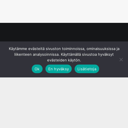
© S&J Media Oy
Käytämme evästeitä sivuston toiminnoissa, ominaisuuksissa ja
liikenteen analysoinnissa. Käyttämällä sivustoa hyväksyt
evästeiden käytön.
Ok
En hyväksy
Lisätietoja
;