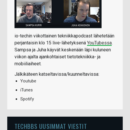
io-techin viikottainen tekniikkapodcast lähetetään
perjantaisin klo 15 live-lähetyksenä
YouTubessa
.
Sampsa ja Juha käyvät keskenään läpi kuluneen
viikon ajalta ajankohtaiset tietotekniikka- ja
mobiiliaiheet.
Jälkikäteen katseltavissa/kuunneltavissa:
Youtube
iTunes
Spotify
TECHBBS UUSIMMAT VIESTIT