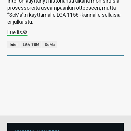
Intel on käyttänyt historiansa aikana monisiruisia
prosessoreita useampaankin otteeseen, mutta
”SoMa”:n käyttämälle LGA 1156 -kannalle sellaisia
ei julkaistu.
Lue lisää
Intel
LGA 1156
SoMa