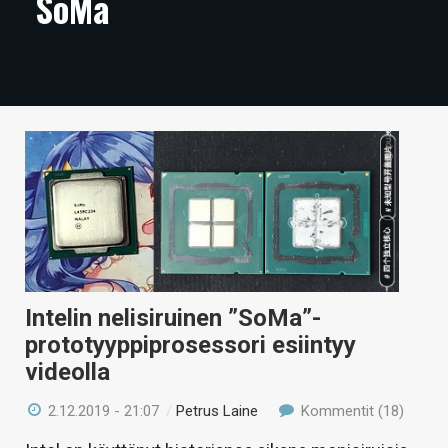
SoMa
ARTIKKELIT
VIDEOT
TECHBBS
TIETOA
HINTA.FI
KAUPPA
VAIHDA TEEMA
Intelin nelisiruinen ”SoMa”-
prototyyppiprosessori esiintyy
videolla
HAKU
2.12.2019 - 21:07
/
Petrus Laine
Kommentit (18)