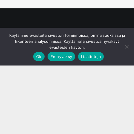
© S&J Media Oy
Käytämme evästeitä sivuston toiminnoissa, ominaisuuksissa ja
liikenteen analysoinnissa. Käyttämällä sivustoa hyväksyt
evästeiden käytön.
Ok
En hyväksy
Lisätietoja
;