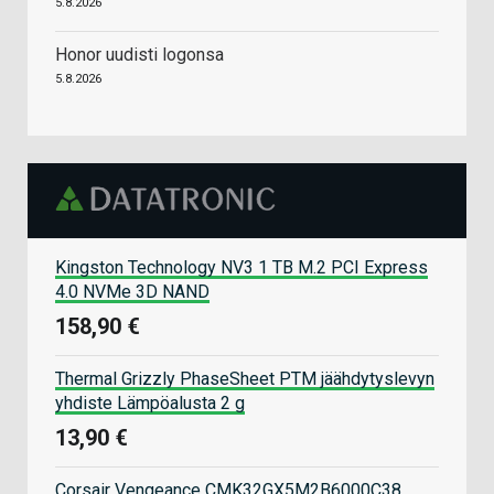
5.8.2026
Honor uudisti logonsa
5.8.2026
Kingston Technology NV3 1 TB M.2 PCI Express
4.0 NVMe 3D NAND
158,90 €
Thermal Grizzly PhaseSheet PTM jäähdytyslevyn
yhdiste Lämpöalusta 2 g
13,90 €
Corsair Vengeance CMK32GX5M2B6000C38