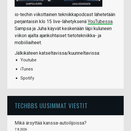
io-techin viikottainen tekniikkapodcast lähetetään
perjantaisin klo 15 live-lähetyksenä
YouTubessa
.
Sampsa ja Juha käyvät keskenään läpi kuluneen
viikon ajalta ajankohtaiset tietotekniikka- ja
mobiiliaiheet.
Jälkikäteen katseltavissa/kuunneltavissa:
Youtube
iTunes
Spotify
TECHBBS UUSIMMAT VIESTIT
Mikä ärsyttää kanssa-autoilijoissa?
7.8.2026