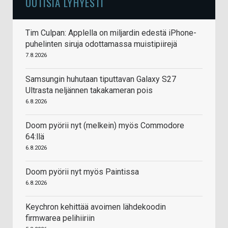
UUTISIA LYHYESTI
Tim Culpan: Applella on miljardin edestä iPhone-
puhelinten siruja odottamassa muistipiirejä
7.8.2026
Samsungin huhutaan tiputtavan Galaxy S27
Ultrasta neljännen takakameran pois
6.8.2026
Doom pyörii nyt (melkein) myös Commodore
64:llä
6.8.2026
Doom pyörii nyt myös Paintissa
6.8.2026
Keychron kehittää avoimen lähdekoodin
firmwarea pelihiiriin