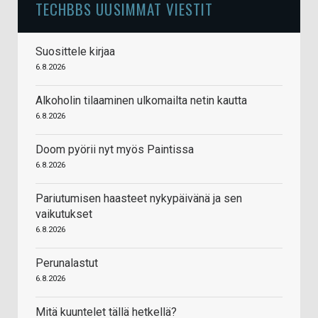
TECHBBS UUSIMMAT VIESTIT
Suosittele kirjaa
6.8.2026
Alkoholin tilaaminen ulkomailta netin kautta
6.8.2026
Doom pyörii nyt myös Paintissa
6.8.2026
Pariutumisen haasteet nykypäivänä ja sen
vaikutukset
6.8.2026
Perunalastut
6.8.2026
Mitä kuuntelet tällä hetkellä?