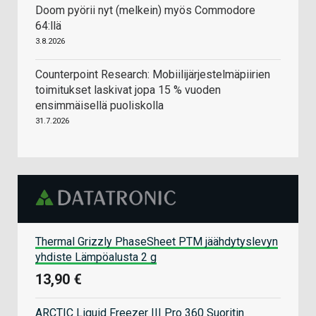
Doom pyörii nyt (melkein) myös Commodore
64:llä
3.8.2026
Counterpoint Research: Mobiilijärjestelmäpiirien
toimitukset laskivat jopa 15 % vuoden
ensimmäisellä puoliskolla
31.7.2026
Thermal Grizzly PhaseSheet PTM jäähdytyslevyn
yhdiste Lämpöalusta 2 g
13,90 €
ARCTIC Liquid Freezer III Pro 360 Suoritin