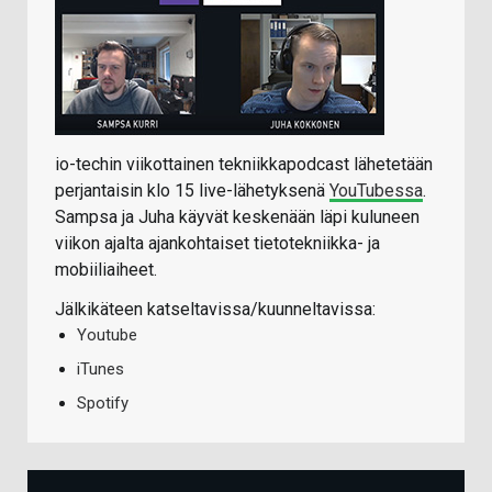
io-techin viikottainen tekniikkapodcast lähetetään
perjantaisin klo 15 live-lähetyksenä
YouTubessa
.
Sampsa ja Juha käyvät keskenään läpi kuluneen
viikon ajalta ajankohtaiset tietotekniikka- ja
mobiiliaiheet.
Jälkikäteen katseltavissa/kuunneltavissa:
Youtube
iTunes
Spotify