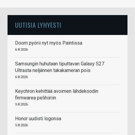
UUTISIA LYHYESTI
Doom pyörii nyt myös Paintissa
6.8.2026
Samsungin huhutaan tiputtavan Galaxy S27
Ultrasta neljännen takakameran pois
6.8.2026
Keychron kehittää avoimen lähdekoodin
firmwarea pelihiiriin
5.8.2026
Honor uudisti logonsa
5.8.2026