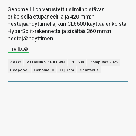
Genome III on varustettu silmiinpistävän
erikoisella etupaneelilla ja 420 mm:n
nestejäähdyttimellä, kun CL6600 käyttää erikoista
HyperSplit-rakennetta ja sisältää 360 mm:n
nestejäähdyttimen.
Lue lisää
AK G2
Assassin VC Elite WH
CL6600
Computex 2025
Deepcool
Genome III
LQ Ultra
Spartacus