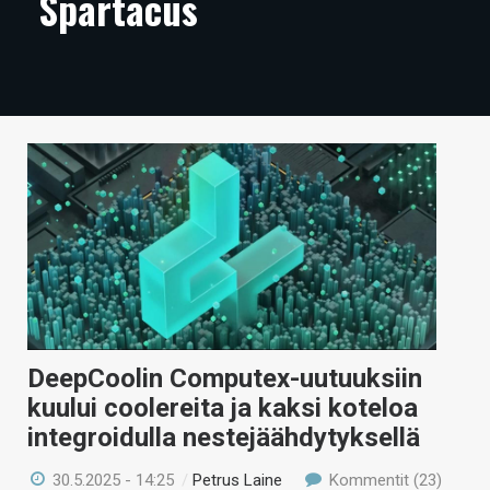
Spartacus
ARTIKKELIT
VIDEOT
TECHBBS
TIETOA
HINTA.FI
KAUPPA
VAIHDA TEEMA
DeepCoolin Computex-uutuuksiin
kuului coolereita ja kaksi koteloa
HAKU
integroidulla nestejäähdytyksellä
30.5.2025 - 14:25
/
Petrus Laine
Kommentit (23)