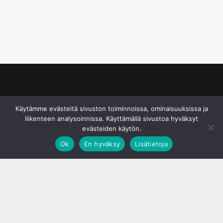
© S&J Media Oy
Käytämme evästeitä sivuston toiminnoissa, ominaisuuksissa ja
liikenteen analysoinnissa. Käyttämällä sivustoa hyväksyt
evästeiden käytön.
Ok
En hyväksy
Lisätietoja
;