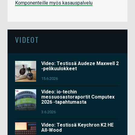
Komponenteille myös kasauspalvelu
VIDEOT
Video: Testissä Audeze Maxwell 2
-pelikuulokkeet
15.6.2026
Video: io-techin
messuosastoraportit Computex
2026 -tapahtumasta
3.6.2026
Video: Testissä Keychron K2 HE
All-Wood