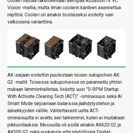
cooleri vastaa rakenteeltaan aiempaa Assassin IV VC
Vision -mallia, mutta ilman coolerin kanteen asennettua
näyttöä. Cooleri on ainakin toistaiseksi esitelty vain
valkoisena varianttina.
AK-sarjaan esiteltiin puolestaan toisen sukupolven AK
G2 -mallit. Toisessa sukupolvessa on parannettu yhtiön
mukaan lämmönhallintaa, lisästty uusi ”0-RPM Startup
With Activate Clearing Tech (ACT)” -ominaisuus sekä AI
Smart Mode tarjoamaan balanssia jäähdytystehon ja
äänekkyyden välille. Valitettavasti uutta ACT-
ominaisuutta ei avattu sen tarkemmin, kuten ei muitakaan
pikkuviilauksia. Messuilla oli esillä ainakin AK620 G2 ja
AK500 G2 sekä puukansin että näytöllisinä Digital-