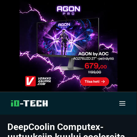
DeepCoolin Computex-
UUTISET
uutuuksiin kuului coolereita