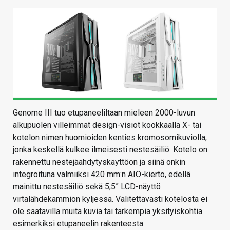
Genome III tuo etupaneeliltaan mieleen 2000-luvun
alkupuolen villeimmät design-visiot kookkaalla X- tai
kotelon nimen huomioiden kenties kromosomikuviolla,
jonka keskellä kulkee ilmeisesti nestesäiliö. Kotelo on
rakennettu nestejäähdytyskäyttöön ja siinä onkin
integroituna valmiiksi 420 mm:n AIO-kierto, edellä
mainittu nestesäiliö sekä 5,5” LCD-näyttö
virtalähdekammion kyljessä. Valitettavasti kotelosta ei
ole saatavilla muita kuvia tai tarkempia yksityiskohtia
esimerkiksi etupaneelin rakenteesta.