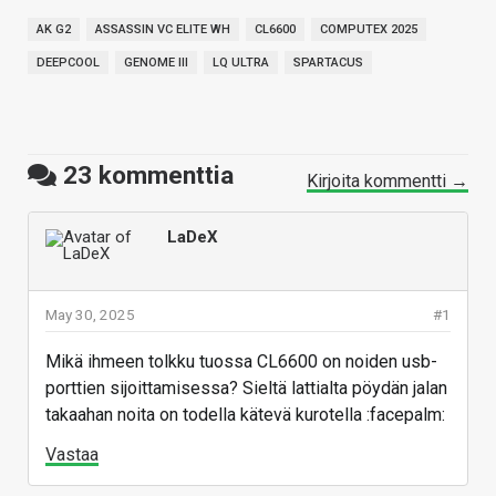
AK G2
ASSASSIN VC ELITE WH
CL6600
COMPUTEX 2025
DEEPCOOL
GENOME III
LQ ULTRA
SPARTACUS
23
kommenttia
Kirjoita kommentti →
LaDeX
May 30, 2025
#1
Mikä ihmeen tolkku tuossa CL6600 on noiden usb-
porttien sijoittamisessa? Sieltä lattialta pöydän jalan
takaahan noita on todella kätevä kurotella :facepalm:
Vastaa