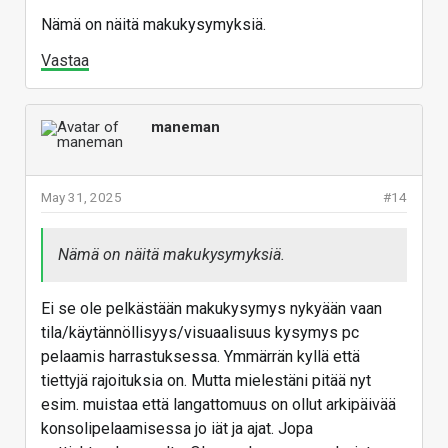
Nämä on näitä makukysymyksiä.
Vastaa
maneman
May 31, 2025
#14
Nämä on näitä makukysymyksiä.
Ei se ole pelkästään makukysymys nykyään vaan
tila/käytännöllisyys/visuaalisuus kysymys pc
pelaamis harrastuksessa. Ymmärrän kyllä että
tiettyjä rajoituksia on. Mutta mielestäni pitää nyt
esim. muistaa että langattomuus on ollut arkipäivää
konsolipelaamisessa jo iät ja ajat. Jopa