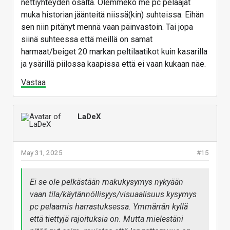
nettiyhteyden osalta. Olemmeko me pc pelaajat
muka historian jäänteitä niissä(kin) suhteissa. Eihän
sen niin pitänyt mennä vaan päinvastoin. Tai jopa
siinä suhteessa että meillä on samat
harmaat/beiget 20 markan peltilaatikot kuin kasarilla
ja ysärillä piilossa kaapissa että ei vaan kukaan näe.
Vastaa
LaDeX
May 31, 2025
#15
Ei se ole pelkästään makukysymys nykyään
vaan tila/käytännöllisyys/visuaalisuus kysymys
pc pelaamis harrastuksessa. Ymmärrän kyllä
että tiettyjä rajoituksia on. Mutta mielestäni