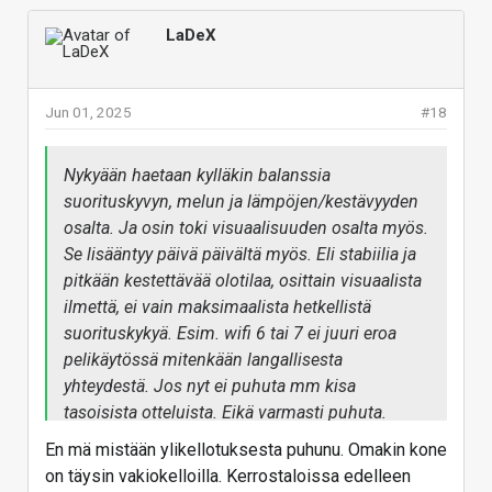
LaDeX
Jun 01, 2025
#18
Nykyään haetaan kylläkin balanssia
suorituskyvyn, melun ja lämpöjen/kestävyyden
osalta. Ja osin toki visuaalisuuden osalta myös.
Se lisääntyy päivä päivältä myös. Eli stabiilia ja
pitkään kestettävää olotilaa, osittain visuaalista
ilmettä, ei vain maksimaalista hetkellistä
suorituskykyä. Esim. wifi 6 tai 7 ei juuri eroa
pelikäytössä mitenkään langallisesta
yhteydestä. Jos nyt ei puhuta mm kisa
tasoisista otteluista. Eikä varmasti puhuta.
En mä mistään ylikellotuksesta puhunu. Omakin kone
on täysin vakiokelloilla. Kerrostaloissa edelleen