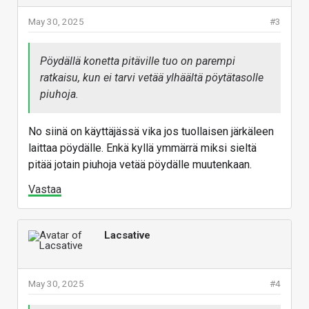
May 30, 2025
#3
Pöydällä konetta pitäville tuo on parempi
ratkaisu, kun ei tarvi vetää ylhäältä pöytätasolle
piuhoja.
No siinä on käyttäjässä vika jos tuollaisen järkäleen
laittaa pöydälle. Enkä kyllä ymmärrä miksi sieltä
pitää jotain piuhoja vetää pöydälle muutenkaan.
Vastaa
Lacsative
May 30, 2025
#4