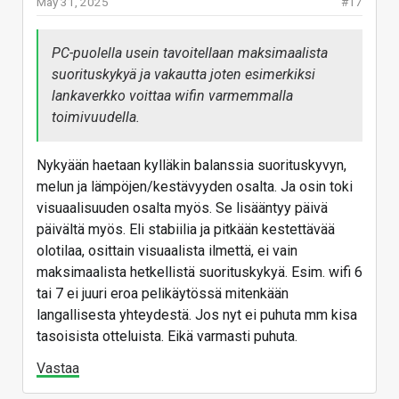
May 31, 2025
#17
PC-puolella usein tavoitellaan maksimaalista
suorituskykyä ja vakautta joten esimerkiksi
lankaverkko voittaa wifin varmemmalla
toimivuudella.
Nykyään haetaan kylläkin balanssia suorituskyvyn,
melun ja lämpöjen/kestävyyden osalta. Ja osin toki
visuaalisuuden osalta myös. Se lisääntyy päivä
päivältä myös. Eli stabiilia ja pitkään kestettävää
olotilaa, osittain visuaalista ilmettä, ei vain
maksimaalista hetkellistä suorituskykyä. Esim. wifi 6
tai 7 ei juuri eroa pelikäytössä mitenkään
langallisesta yhteydestä. Jos nyt ei puhuta mm kisa
tasoisista otteluista. Eikä varmasti puhuta.
Vastaa