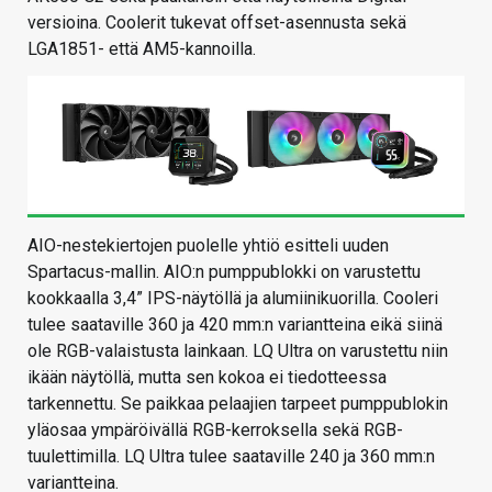
versioina. Coolerit tukevat offset-asennusta sekä
LGA1851- että AM5-kannoilla.
AIO-nestekiertojen puolelle yhtiö esitteli uuden
Spartacus-mallin. AIO:n pumppublokki on varustettu
kookkaalla 3,4” IPS-näytöllä ja alumiinikuorilla. Cooleri
tulee saataville 360 ja 420 mm:n variantteina eikä siinä
ole RGB-valaistusta lainkaan. LQ Ultra on varustettu niin
ikään näytöllä, mutta sen kokoa ei tiedotteessa
tarkennettu. Se paikkaa pelaajien tarpeet pumppublokin
yläosaa ympäröivällä RGB-kerroksella sekä RGB-
tuulettimilla. LQ Ultra tulee saataville 240 ja 360 mm:n
variantteina.