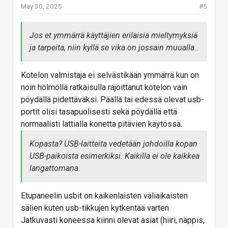
May 30, 2025
#5
Jos et ymmärrä käyttäjien erilaisia mieltymyksiä
ja tarpeita, niin kyllä se vika on jossain muualla..
Kotelon valmistaja ei selvästikään ymmärrä kun on
noin hölmöllä ratkaisulla rajoittanut kotelon vain
pöydällä pidettäväksi. Päällä tai edessä olevat usb-
portit olisi tasapuolisesti sekä pöydällä että
normaalisti lattialla konetta pitävien käytössä.
Kopasta? USB-laitteita vedetään johdoilla kopan
USB-paikoista esimerkiksi. Kaikilla ei ole kaikkea
langattomana.
Etupaneelin usbit on kaikenlaisten väliaikaisten
sälien kuten usb-tikkujen kytkentää varten.
Jatkuvasti koneessa kiinni olevat asiat (hiiri, näppis,