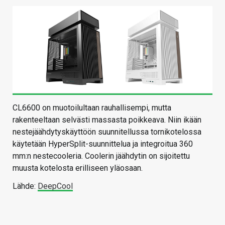
CL6600 on muotoilultaan rauhallisempi, mutta
rakenteeltaan selvästi massasta poikkeava. Niin ikään
nestejäähdytyskäyttöön suunnitellussa tornikotelossa
käytetään HyperSplit-suunnittelua ja integroitua 360
mm:n nestecooleria. Coolerin jäähdytin on sijoitettu
muusta kotelosta erilliseen yläosaan.
Lähde:
DeepCool