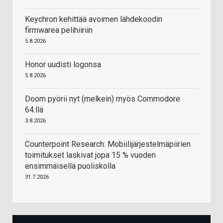
Keychron kehittää avoimen lähdekoodin
firmwarea pelihiiriin
5.8.2026
Honor uudisti logonsa
5.8.2026
Doom pyörii nyt (melkein) myös Commodore
64:llä
3.8.2026
Counterpoint Research: Mobiilijärjestelmäpiirien
toimitukset laskivat jopa 15 % vuoden
ensimmäisellä puoliskolla
31.7.2026