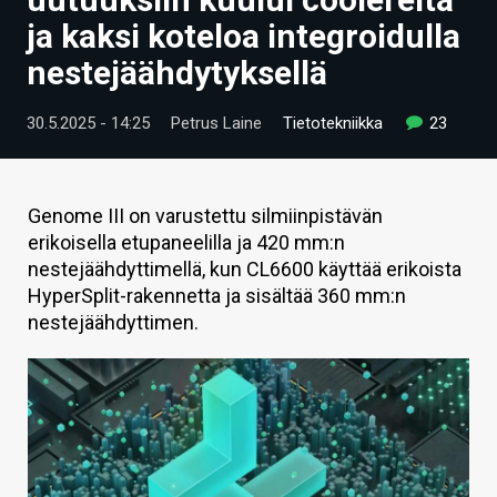
ARTIKKELIT
ja kaksi koteloa integroidulla
nestejäähdytyksellä
VIDEOT
TECHBBS
30.5.2025 - 14:25
Petrus Laine
Tietotekniikka
23
TIETOA
HINTA.FI
Genome III on varustettu silmiinpistävän
erikoisella etupaneelilla ja 420 mm:n
KAUPPA
nestejäähdyttimellä, kun CL6600 käyttää erikoista
HyperSplit-rakennetta ja sisältää 360 mm:n
VAIHDA TEEMA
nestejäähdyttimen.
HAKU