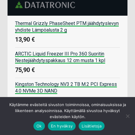
Thermal Grizzly PhaseSheet PTM jäähdytyslevyn
yhdiste Lämpöalusta 2 g
13,90 €
ARCTIC Liquid Freezer III Pro 360 Suoritin
Nestejäähdytyspakkaus 12 cm musta 1 kpl
75,90 €
Kingston Technology NV3 2 TB M.2 PCI Express
4.0 NVMe 3D NAND
265,90 €
Käytämme evästeitä sivuston toiminnoissa, ominaisuuksissa ja
liikenteen analysoinnissa. Käyttämällä sivustoa hyväksyt
Thermalright Phantom Spirit 120 SE ARGB
evästeiden käytön.
Suoritin Ilmanjäähdytin 12 cm Musta 1 kpl
Ok
En hyväksy
Lisätietoja
46,90 €