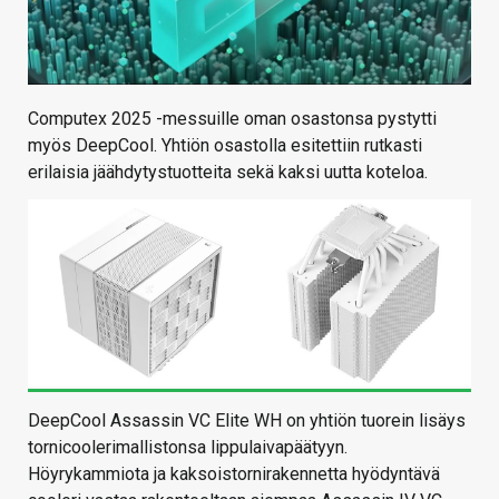
Computex 2025 -messuille oman osastonsa pystytti
myös DeepCool. Yhtiön osastolla esitettiin rutkasti
erilaisia jäähdytystuotteita sekä kaksi uutta koteloa.
DeepCool Assassin VC Elite WH on yhtiön tuorein lisäys
tornicoolerimallistonsa lippulaivapäätyyn.
Höyrykammiota ja kaksoistornirakennetta hyödyntävä