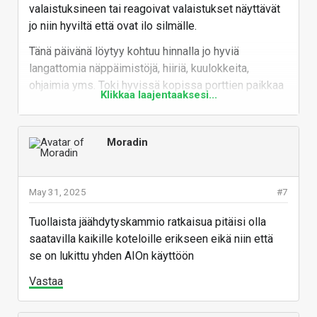
valaistuksineen tai reagoivat valaistukset näyttävät
jo niin hyviltä että ovat ilo silmälle.
Tänä päivänä löytyy kohtuu hinnalla jo hyviä
langattomia näppäimistöjä, hiiriä, kuulokkeita,
ohjaimia yms. Toki hyvissä kopissa porttien paikkaa
Klikkaa laajentaaksesi...
pystyy vaihtamaan tai vaihtoehtoisesti löytyy sekä
ylä että alapuolelta portteja jos on tarkoitus vielä
käyttää langallisia laitteita. Oman langallisten
Moradin
laitteiden kuten lentotikkujen, kännyköiden,
kameroiden yms. kanssa olen päätynyt käyttämään
usb hubia ja vetänyt johdot hubille poissa näkyvistä
May 31, 2025
#7
tyylillä sekä sijoittanut hubin niin että ei tarvitse itse
koneesta käydä johtoja vetelemään irti ja kiinni.
Tuollaista jäähdytyskammio ratkaisua pitäisi olla
saatavilla kaikille koteloille erikseen eikä niin että
Vastaa
se on lukittu yhden AIOn käyttöön
Vastaa