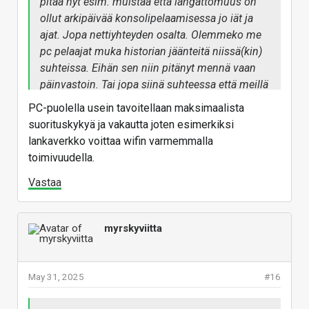
pitää nyt esim. muistaa että langattomuus on
ollut arkipäivää konsolipelaamisessa jo iät ja
ajat. Jopa nettiyhteyden osalta. Olemmeko me
pc pelaajat muka historian jäänteitä niissä(kin)
suhteissa. Eihän sen niin pitänyt mennä vaan
päinvastoin. Tai jopa siinä suhteessa että meillä
on samat harmaat/beiget 20 markan
PC-puolella usein tavoitellaan maksimaalista
peltilaatikot kuin kasarilla ja ysärillä piilossa
suorituskykyä ja vakautta joten esimerkiksi
kaapissa että ei vaan kukaan näe.
lankaverkko voittaa wifin varmemmalla
toimivuudella.
Vastaa
myrskyviitta
May 31, 2025
#16