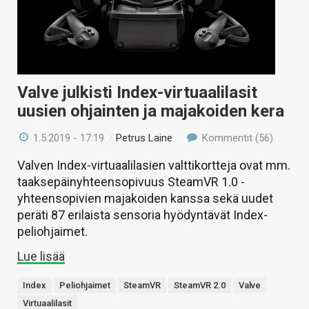
KAUPPA
VAIHDA TEEMA
Valve julkisti Index-virtuaalilasit
uusien ohjainten ja majakoiden kera
HAKU
1.5.2019 - 17:19
/
Petrus Laine
Kommentit (56)
Valven Index-virtuaalilasien valttikortteja ovat mm.
taaksepäinyhteensopivuus SteamVR 1.0 -
yhteensopivien majakoiden kanssa sekä uudet
peräti 87 erilaista sensoria hyödyntävät Index-
peliohjaimet.
Lue lisää
Index
Peliohjaimet
SteamVR
SteamVR 2.0
Valve
Virtuaalilasit