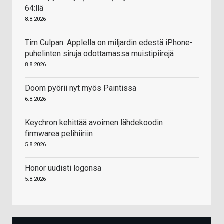
64:llä
8.8.2026
Tim Culpan: Applella on miljardin edestä iPhone-
puhelinten siruja odottamassa muistipiirejä
8.8.2026
Doom pyörii nyt myös Paintissa
6.8.2026
Keychron kehittää avoimen lähdekoodin
firmwarea pelihiiriin
5.8.2026
Honor uudisti logonsa
5.8.2026