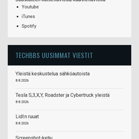
Youtube
iTunes
Spotify
TECHBBS UUSIMMAT VIESTIT
Yleistä keskustelua sähköautoista
8.8.2026
Tesla S,3,X,Y, Roadster ja Cybertruck yleistä
8.8.2026
Lidl:n ruuat
8.8.2026
Screenshot-ketju