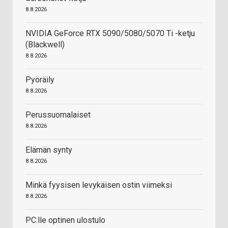
8.8.2026
NVIDIA GeForce RTX 5090/5080/5070 Ti -ketju
(Blackwell)
8.8.2026
Pyöräily
8.8.2026
Perussuomalaiset
8.8.2026
Elämän synty
8.8.2026
Minkä fyysisen levykäisen ostin viimeksi
8.8.2026
PC:lle optinen ulostulo