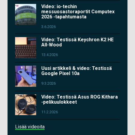
Video: io-techin
messuosastoraportit Computex
2026 -tapahtumasta
3.6.2026
Video: Testissä Keychron K2 HE
All-Wood
13.4.2026
Uusi artikkeli & video: Testissä
Google Pixel 10a
9.3.2026
Video: Testissä Asus ROG Kithara
-pelikuulokkeet
11.2.2026
Lisää videoita