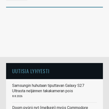
UUTISIA LYHYESTI
Samsungin huhutaan tiputtavan Galaxy S27
Ultrasta neljännen takakameran pois
8.8.2026
Doom pyörii nyt (melkein) myös Commodore