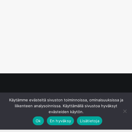
© S&J Media Oy
Käytämme evästeitä sivuston toiminnoissa, ominaisuuksissa ja
liikenteen analysoinnissa. Käyttämällä sivustoa hyväksyt
evästeiden käytön.
Ok
En hyväksy
Lisätietoja