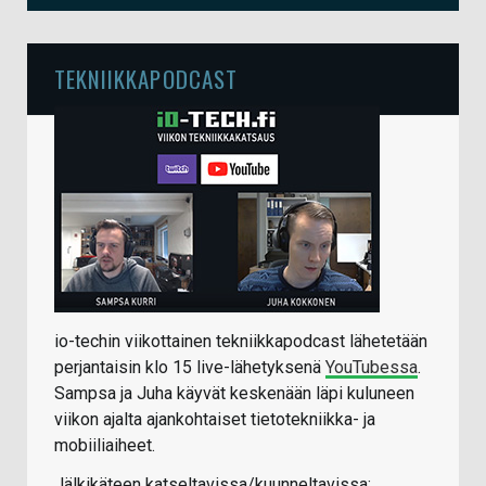
TEKNIIKKAPODCAST
io-techin viikottainen tekniikkapodcast lähetetään
perjantaisin klo 15 live-lähetyksenä
YouTubessa
.
Sampsa ja Juha käyvät keskenään läpi kuluneen
viikon ajalta ajankohtaiset tietotekniikka- ja
mobiiliaiheet.
Jälkikäteen katseltavissa/kuunneltavissa: