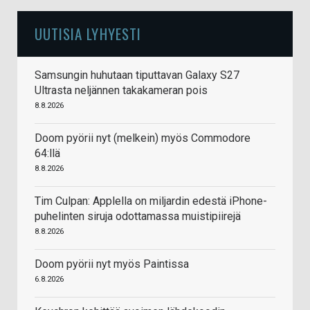
UUTISIA LYHYESTI
Samsungin huhutaan tiputtavan Galaxy S27
Ultrasta neljännen takakameran pois
8.8.2026
Doom pyörii nyt (melkein) myös Commodore
64:llä
8.8.2026
Tim Culpan: Applella on miljardin edestä iPhone-
puhelinten siruja odottamassa muistipiirejä
8.8.2026
Doom pyörii nyt myös Paintissa
6.8.2026