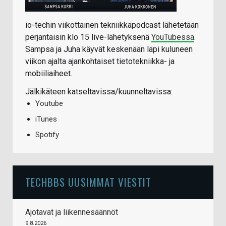
io-techin viikottainen tekniikkapodcast lähetetään
perjantaisin klo 15 live-lähetyksenä
YouTubessa
.
Sampsa ja Juha käyvät keskenään läpi kuluneen
viikon ajalta ajankohtaiset tietotekniikka- ja
mobiiliaiheet.
Jälkikäteen katseltavissa/kuunneltavissa:
Youtube
iTunes
Spotify
TECHBBS UUSIMMAT VIESTIT
Ajotavat ja liikennesäännöt
9.8.2026