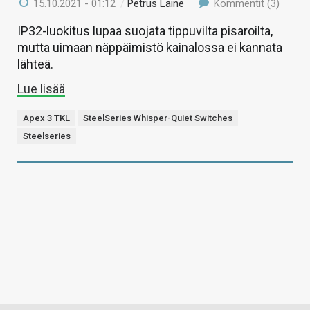
15.10.2021 - 01:12
/
Petrus Laine
Kommentit (3)
IP32-luokitus lupaa suojata tippuvilta pisaroilta,
mutta uimaan näppäimistö kainalossa ei kannata
lähteä.
Lue lisää
Apex 3 TKL
SteelSeries Whisper-Quiet Switches
Steelseries