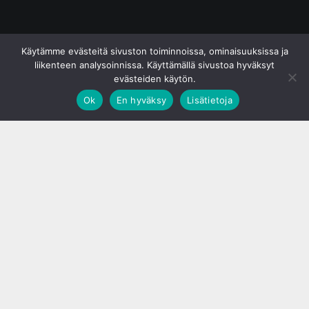
© S&J Media Oy
Käytämme evästeitä sivuston toiminnoissa, ominaisuuksissa ja
liikenteen analysoinnissa. Käyttämällä sivustoa hyväksyt
evästeiden käytön.
Ok
En hyväksy
Lisätietoja
;