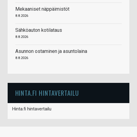
Mekaaniset näppäimistöt
8.8.2026
Sähköauton kotilataus
8.8.2026
Asunnon ostaminen ja asuntolaina
8.8.2026
HINTA.FI HINTAVERTAILU
Hinta.fi hintavertailu