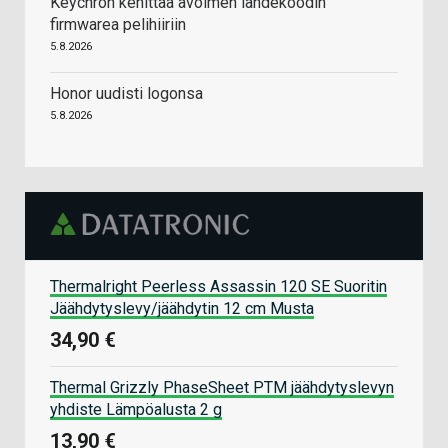
Keychron kehittää avoimen lähdekoodin
firmwarea pelihiiriin
5.8.2026
Honor uudisti logonsa
5.8.2026
Thermalright Peerless Assassin 120 SE Suoritin
Jäähdytyslevy/jäähdytin 12 cm Musta
34,90 €
Thermal Grizzly PhaseSheet PTM jäähdytyslevyn
yhdiste Lämpöalusta 2 g
13,90 €