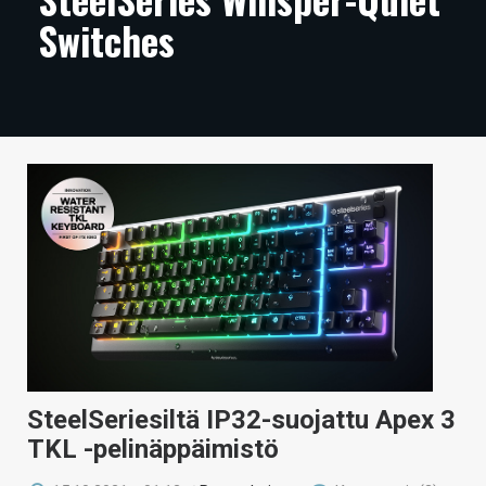
Switches
ARTIKKELIT
VIDEOT
TECHBBS
TIETOA
HINTA.FI
KAUPPA
VAIHDA TEEMA
HAKU
SteelSeriesiltä IP32-suojattu Apex 3
TKL -pelinäppäimistö