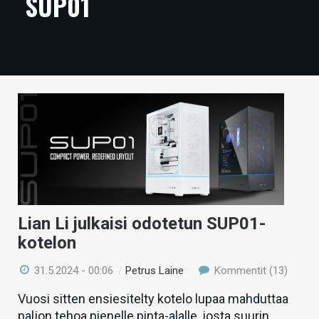
SUP01
ARTIKKELIT
VIDEOT
TECHBBS
TIETOA
HINTA.FI
KAUPPA
VAIHDA TEEMA
Lian Li julkaisi odotetun SUP01-
kotelon
HAKU
31.5.2024 - 00:06
/
Petrus Laine
Kommentit (13)
Vuosi sitten ensiesitelty kotelo lupaa mahduttaa
paljon tehoa pienelle pinta-alalle, josta suurin