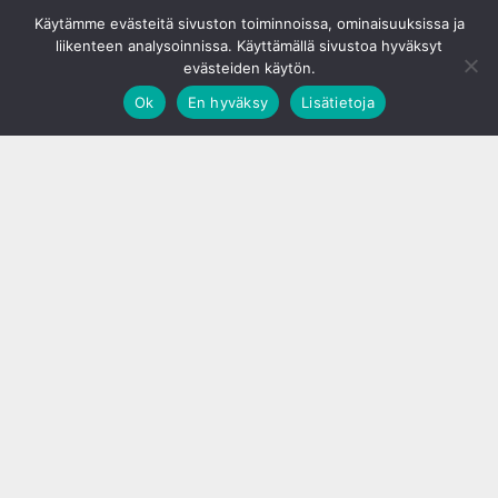
© S&J Media Oy
Käytämme evästeitä sivuston toiminnoissa, ominaisuuksissa ja
liikenteen analysoinnissa. Käyttämällä sivustoa hyväksyt
evästeiden käytön.
Ok
En hyväksy
Lisätietoja
;