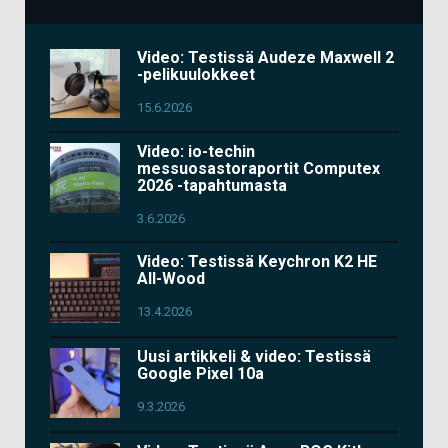
Video: Testissä Audeze Maxwell 2
-pelikuulokkeet
15.6.2026
Video: io-techin
messuosastoraportit Computex
2026 -tapahtumasta
3.6.2026
Video: Testissä Keychron K2 HE
All-Wood
13.4.2026
Uusi artikkeli & video: Testissä
Google Pixel 10a
9.3.2026