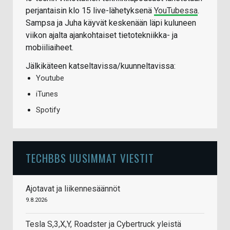
perjantaisin klo 15 live-lähetyksenä
YouTubessa
.
Sampsa ja Juha käyvät keskenään läpi kuluneen
viikon ajalta ajankohtaiset tietotekniikka- ja
mobiiliaiheet.
Jälkikäteen katseltavissa/kuunneltavissa:
Youtube
iTunes
Spotify
TECHBBS UUSIMMAT VIESTIT
Ajotavat ja liikennesäännöt
9.8.2026
Tesla S,3,X,Y, Roadster ja Cybertruck yleistä