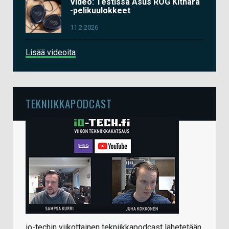
Video: Testissä Asus ROG Kithara
-pelikuulokkeet
11.2.2026
Lisää videoita
TEKNIIKKAPODCAST
io-techin viikottainen tekniikkapodcast lähetetään