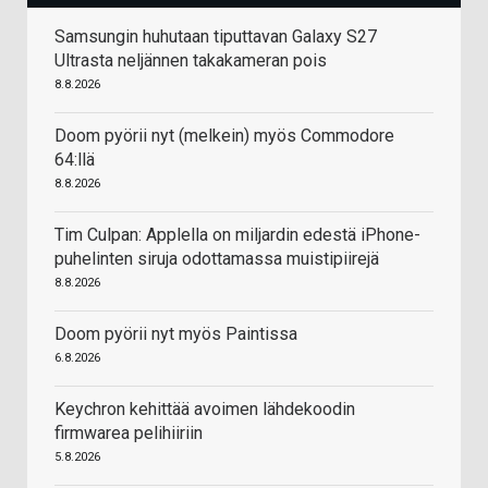
Samsungin huhutaan tiputtavan Galaxy S27
Ultrasta neljännen takakameran pois
8.8.2026
Doom pyörii nyt (melkein) myös Commodore
64:llä
8.8.2026
Tim Culpan: Applella on miljardin edestä iPhone-
puhelinten siruja odottamassa muistipiirejä
8.8.2026
Doom pyörii nyt myös Paintissa
6.8.2026
Keychron kehittää avoimen lähdekoodin
firmwarea pelihiiriin
5.8.2026