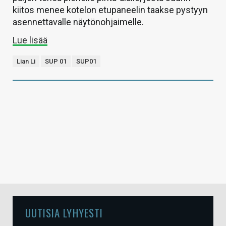
kiitos menee kotelon etupaneelin taakse pystyyn
asennettavalle näytönohjaimelle.
Lue lisää
Lian Li
SUP 01
SUP01
UUTISIA LYHYESTI