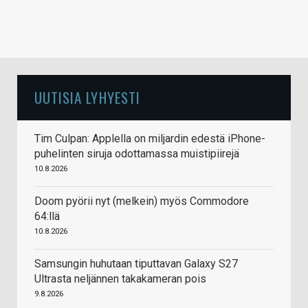
UUTISIA LYHYESTI
Tim Culpan: Applella on miljardin edestä iPhone-
puhelinten siruja odottamassa muistipiirejä
10.8.2026
Doom pyörii nyt (melkein) myös Commodore
64:llä
10.8.2026
Samsungin huhutaan tiputtavan Galaxy S27
Ultrasta neljännen takakameran pois
9.8.2026