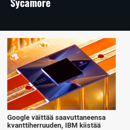
Sycamore
ARTIKKELIT
VIDEOT
TECHBBS
TIETOA
HINTA.FI
KAUPPA
VAIHDA TEEMA
HAKU
Google väittää saavuttaneensa
kvanttiherruuden, IBM kiistää