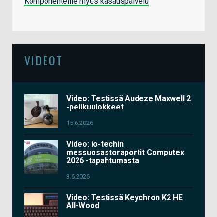
Komponenteille myös kasauspalvelu
VIDEOT
Video: Testissä Audeze Maxwell 2
-pelikuulokkeet
15.6.2026
Video: io-techin
messuosastoraportit Computex
2026 -tapahtumasta
3.6.2026
Video: Testissä Keychron K2 HE
All-Wood