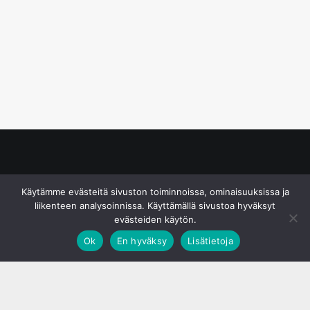
© S&J Media Oy
Käytämme evästeitä sivuston toiminnoissa, ominaisuuksissa ja
liikenteen analysoinnissa. Käyttämällä sivustoa hyväksyt
evästeiden käytön.
Ok
En hyväksy
Lisätietoja
;