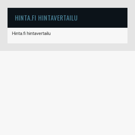
HINTA.FI HINTAVERTAILU
Hinta.fi hintavertailu