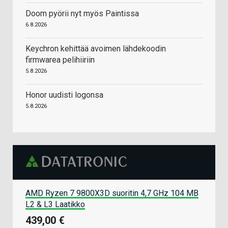
Doom pyörii nyt myös Paintissa
6.8.2026
Keychron kehittää avoimen lähdekoodin
firmwarea pelihiiriin
5.8.2026
Honor uudisti logonsa
5.8.2026
AMD Ryzen 7 9800X3D suoritin 4,7 GHz 104 MB
L2 & L3 Laatikko
439,00 €