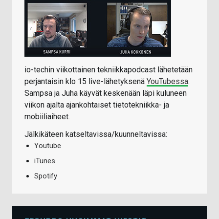
io-techin viikottainen tekniikkapodcast lähetetään
perjantaisin klo 15 live-lähetyksenä
YouTubessa
.
Sampsa ja Juha käyvät keskenään läpi kuluneen
viikon ajalta ajankohtaiset tietotekniikka- ja
mobiiliaiheet.
Jälkikäteen katseltavissa/kuunneltavissa:
Youtube
iTunes
Spotify