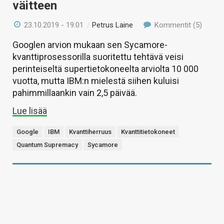
väitteen
23.10.2019 - 19:01
/
Petrus Laine
Kommentit (5)
Googlen arvion mukaan sen Sycamore-
kvanttiprosessorilla suoritettu tehtävä veisi
perinteiseltä supertietokoneelta arviolta 10 000
vuotta, mutta IBM:n mielestä siihen kuluisi
pahimmillaankin vain 2,5 päivää.
Lue lisää
Google
IBM
Kvanttiherruus
Kvanttitietokoneet
Quantum Supremacy
Sycamore