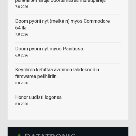
puhelinten siruja odottamassa muistipiirejä
7.8.2026
Doom pyörii nyt (melkein) myös Commodore
64:llä
7.8.2026
Doom pyörii nyt myös Paintissa
6.8.2026
Keychron kehittää avoimen lähdekoodin
firmwarea pelihiiriin
5.8.2026
Honor uudisti logonsa
5.8.2026