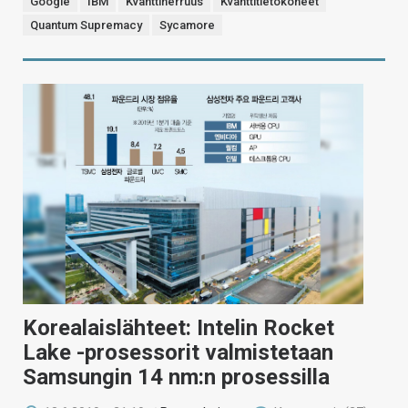
Google
IBM
Kvanttiherruus
Kvanttitietokoneet
Quantum Supremacy
Sycamore
Korealaislähteet: Intelin Rocket
Lake -prosessorit valmistetaan
Samsungin 14 nm:n prosessilla