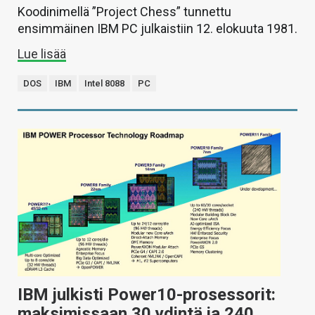
Koodinimellä ”Project Chess” tunnettu
ensimmäinen IBM PC julkaistiin 12. elokuuta 1981.
Lue lisää
DOS
IBM
Intel 8088
PC
IBM julkisti Power10-prosessorit:
maksimissaan 30 ydintä ja 240