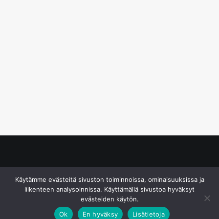
© S&J Media Oy
Käytämme evästeitä sivuston toiminnoissa, ominaisuuksissa ja
liikenteen analysoinnissa. Käyttämällä sivustoa hyväksyt
evästeiden käytön.
Ok
En hyväksy
Lisätietoja