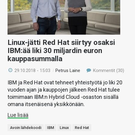
Linux-jätti Red Hat siirtyy osaksi
IBM:ää liki 30 miljardin euron
kauppasummalla
29.10.2018 - 15:03
/
Petrus Laine
Kommentit (30)
IBM ja Red Hat ovat tehneet yhteistyötä jo liki 20
vuoden ajan ja kauppojen jälkeen Red Hat tulee
toimimaan IBM:n Hybrid Cloud -osaston sisällä
omana itsenäisenä yksikkönään.
Lue lisää
Avoin lähdekoodi
IBM
Linux
Red Hat