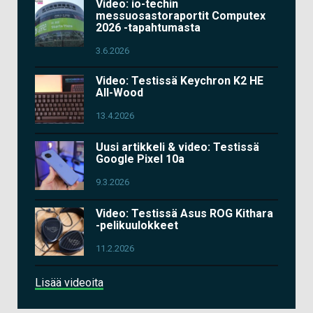
Video: io-techin
messuosastoraportit Computex
2026 -tapahtumasta
3.6.2026
Video: Testissä Keychron K2 HE
All-Wood
13.4.2026
Uusi artikkeli & video: Testissä
Google Pixel 10a
9.3.2026
Video: Testissä Asus ROG Kithara
-pelikuulokkeet
11.2.2026
Lisää videoita