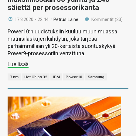
säiettä per prosessorikanta
17.8.2020 - 22:44
/
Petrus Laine
Kommentit (23)
Power10:n uudistuksiin kuuluu muun muassa
matriisilaskujen kiihdytin, joka tarjoaa
parhaimmillaan yli 20-kertaista suorituskykyä
Power9-prosessoriin verrattuna.
Lue lisää
7 nm
Hot Chips 32
IBM
Power10
Samsung