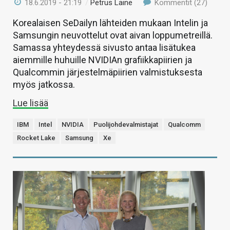
18.6.2019 - 21:19
/
Petrus Laine
Kommentit (27)
Korealaisen SeDailyn lähteiden mukaan Intelin ja
Samsungin neuvottelut ovat aivan loppumetreillä.
Samassa yhteydessä sivusto antaa lisätukea
aiemmille huhuille NVIDIAn grafiikkapiirien ja
Qualcommin järjestelmäpiirien valmistuksesta
myös jatkossa.
Lue lisää
IBM
Intel
NVIDIA
Puolijohdevalmistajat
Qualcomm
Rocket Lake
Samsung
Xe