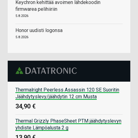
Keychron kehittää avoimen lähdekoodin
firmwarea pelihiiriin
5.8.2026
Honor uudisti logonsa
5.8.2026
Thermalright Peerless Assassin 120 SE Suoritin
Jäähdytyslevy/jäähdytin 12 cm Musta
34,90 €
Thermal Grizzly PhaseSheet PTM jäähdytyslevyn
yhdiste Lämpöalusta 2 g
13,90 €