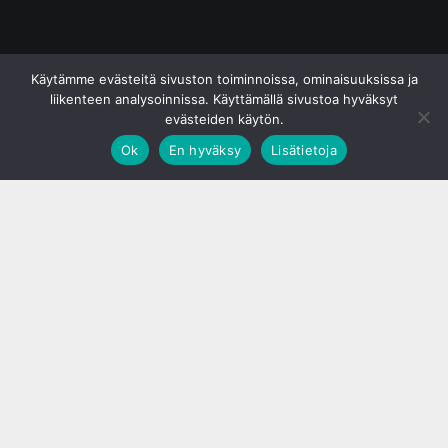
© S&J Media Oy
Käytämme evästeitä sivuston toiminnoissa, ominaisuuksissa ja
liikenteen analysoinnissa. Käyttämällä sivustoa hyväksyt
evästeiden käytön.
Ok
En hyväksy
Lisätietoja
;