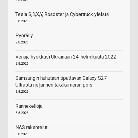
Tesla S,3,X,Y, Roadster ja Cybertruck yleistä
9.8.2026
Pyöräily
9.8.2026
Venäjä hyökkäsi Ukrainaan 24. helmikuuta 2022
8.8.2026
Samsungin huhutaan tiputtavan Galaxy S27
Ultrasta neljännen takakameran pois
8.8.2026
Rannekelloja
8.8.2026
NAS rakentelut
8.8.2026