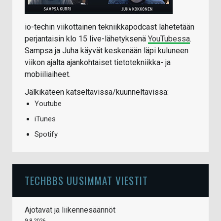
io-techin viikottainen tekniikkapodcast lähetetään
perjantaisin klo 15 live-lähetyksenä
YouTubessa
.
Sampsa ja Juha käyvät keskenään läpi kuluneen
viikon ajalta ajankohtaiset tietotekniikka- ja
mobiiliaiheet.
Jälkikäteen katseltavissa/kuunneltavissa:
Youtube
iTunes
Spotify
TECHBBS UUSIMMAT VIESTIT
Ajotavat ja liikennesäännöt
9.8.2026