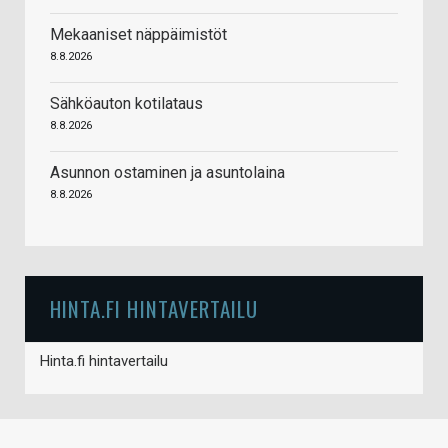
Mekaaniset näppäimistöt
8.8.2026
Sähköauton kotilataus
8.8.2026
Asunnon ostaminen ja asuntolaina
8.8.2026
HINTA.FI HINTAVERTAILU
Hinta.fi hintavertailu