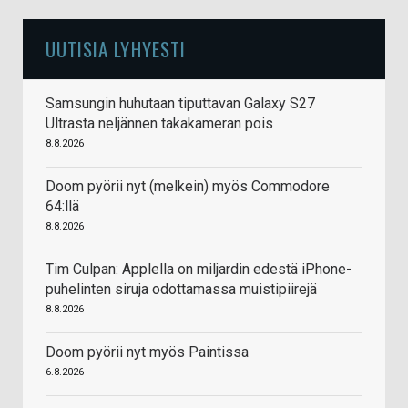
UUTISIA LYHYESTI
Samsungin huhutaan tiputtavan Galaxy S27
Ultrasta neljännen takakameran pois
8.8.2026
Doom pyörii nyt (melkein) myös Commodore
64:llä
8.8.2026
Tim Culpan: Applella on miljardin edestä iPhone-
puhelinten siruja odottamassa muistipiirejä
8.8.2026
Doom pyörii nyt myös Paintissa
6.8.2026