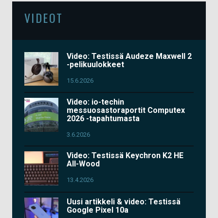
VIDEOT
Video: Testissä Audeze Maxwell 2
-pelikuulokkeet
15.6.2026
Video: io-techin
messuosastoraportit Computex
2026 -tapahtumasta
3.6.2026
Video: Testissä Keychron K2 HE
All-Wood
13.4.2026
Uusi artikkeli & video: Testissä
Google Pixel 10a