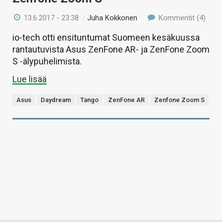
13.6.2017 - 23:38
/
Juha Kokkonen
Kommentit (4)
io-tech otti ensituntumat Suomeen kesäkuussa
rantautuvista Asus ZenFone AR- ja ZenFone Zoom
S -älypuhelimista.
Lue lisää
Asus
Daydream
Tango
ZenFone AR
Zenfone Zoom S