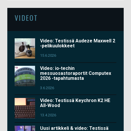
VIDEOT
Video: Testissä Audeze Maxwell 2
-pelikuulokkeet
15.6.2026
Video: io-techin
messuosastoraportit Computex
2026 -tapahtumasta
3.6.2026
Video: Testissä Keychron K2 HE
All-Wood
13.4.2026
Uusi artikkeli & video: Testissä