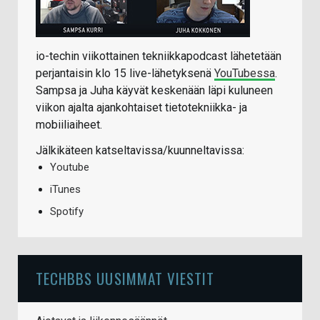
io-techin viikottainen tekniikkapodcast lähetetään
perjantaisin klo 15 live-lähetyksenä
YouTubessa
.
Sampsa ja Juha käyvät keskenään läpi kuluneen
viikon ajalta ajankohtaiset tietotekniikka- ja
mobiiliaiheet.
Jälkikäteen katseltavissa/kuunneltavissa:
Youtube
iTunes
Spotify
TECHBBS UUSIMMAT VIESTIT