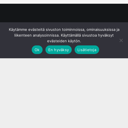
© S&J Media Oy
Käytämme evästeitä sivuston toiminnoissa, ominaisuuksissa ja
liikenteen analysoinnissa. Käyttämällä sivustoa hyväksyt
evästeiden käytön.
Ok
En hyväksy
Lisätietoja
;