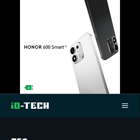
UUTISET