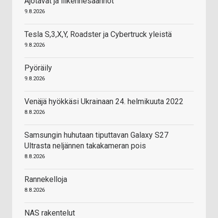
Ajotavat ja liikennesäännöt
9.8.2026
Tesla S,3,X,Y, Roadster ja Cybertruck yleistä
9.8.2026
Pyöräily
9.8.2026
Venäjä hyökkäsi Ukrainaan 24. helmikuuta 2022
8.8.2026
Samsungin huhutaan tiputtavan Galaxy S27
Ultrasta neljännen takakameran pois
8.8.2026
Rannekelloja
8.8.2026
NAS rakentelut