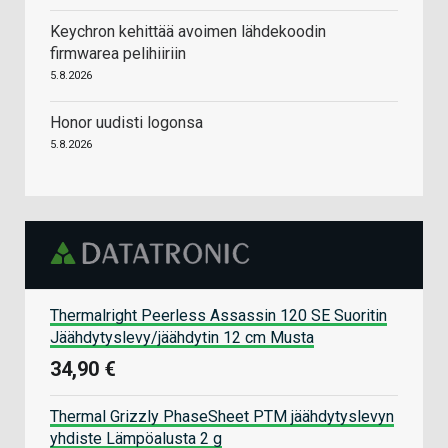
Keychron kehittää avoimen lähdekoodin
firmwarea pelihiiriin
5.8.2026
Honor uudisti logonsa
5.8.2026
Thermalright Peerless Assassin 120 SE Suoritin
Jäähdytyslevy/jäähdytin 12 cm Musta
34,90 €
Thermal Grizzly PhaseSheet PTM jäähdytyslevyn
yhdiste Lämpöalusta 2 g