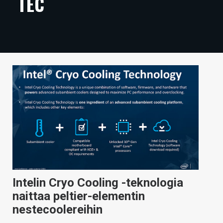
TEC
ARTIKKELIT
VIDEOT
TECHBBS
TIETOA
HINTA.FI
KAUPPA
VAIHDA TEEMA
Intelin Cryo Cooling -teknologia
HAKU
naittaa peltier-elementin
nestecoolereihin