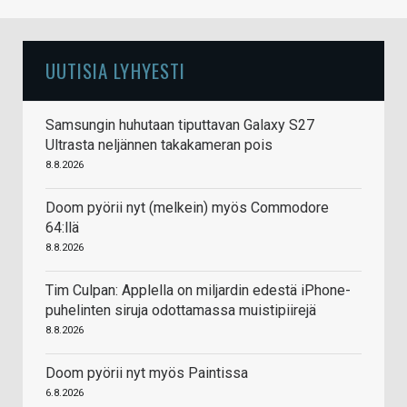
UUTISIA LYHYESTI
Samsungin huhutaan tiputtavan Galaxy S27
Ultrasta neljännen takakameran pois
8.8.2026
Doom pyörii nyt (melkein) myös Commodore
64:llä
8.8.2026
Tim Culpan: Applella on miljardin edestä iPhone-
puhelinten siruja odottamassa muistipiirejä
8.8.2026
Doom pyörii nyt myös Paintissa
6.8.2026