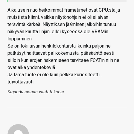
Aika usein nuo heikoimmat frametimet ovat CPU:sta ja
muistista kiinni, vaikka näytönohjain ei olisi aivan
terävintä kärkeä. Näyttiksen jääminen jalkoihin tuntuu
näkyvän kautta linjan, ellei kyseessä ole VRAMin
loppuminen.
Se on toki aivan henkilökohtaista, kuinka paljon ne
pätkäsyt haittaavat pelikokemusta, pääsääntöisesti
silloin kun erojen hakemiseen tarvitsee FCATin niin ne
ovat aika yhdentekeviä.
Ja tämä tuote ei ole kuin pelkkä kuriositeetti…
toivottavasti.
Kirjaudu sisään vastataksesi