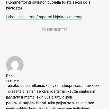
(Kommentointi sivuston puolella toistaiseksi pois
käytöstä)
Lähetä palautetta / raportoi kirjoitusvirheestä
29 KOMMENTTIA
Bsh
11.11.2020
Tämäkö se on ratkaisu, kun valmistusprosessit takkuaa.
Toisaalta olisihan se kiva, jos tämän kautta saataisiin
jäähdytysrintamallekin uusia juttuja ihan
peruskuluttajallekin asti. Aika paljon se vissiin sitten
vaatii sähköä kuitenkin. Voisikohan sen hyötykäyttää