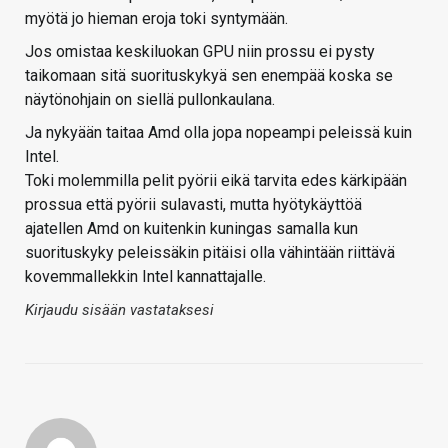
myötä jo hieman eroja toki syntymään.
Jos omistaa keskiluokan GPU niin prossu ei pysty
taikomaan sitä suorituskykyä sen enempää koska se
näytönohjain on siellä pullonkaulana.
Ja nykyään taitaa Amd olla jopa nopeampi peleissä kuin
Intel.
Toki molemmilla pelit pyörii eikä tarvita edes kärkipään
prossua että pyörii sulavasti, mutta hyötykäyttöä
ajatellen Amd on kuitenkin kuningas samalla kun
suorituskyky peleissäkin pitäisi olla vähintään riittävä
kovemmallekkin Intel kannattajalle.
Kirjaudu sisään vastataksesi