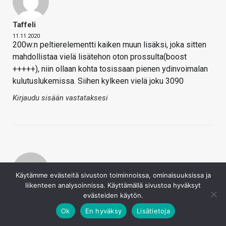
Taffeli
11.11.2020
200w:n peltierelementti kaiken muun lisäksi, joka sitten
mahdollistaa vielä lisätehon oton prossulta(boost
+++++), niin ollaan kohta tosissaan pienen ydinvoimalan
kulutuslukemissa. Siihen kylkeen vielä joku 3090
Kirjaudu sisään vastataksesi
Käytämme evästeitä sivuston toiminnoissa, ominaisuuksissa ja
liikenteen analysoinnissa. Käyttämällä sivustoa hyväksyt
Ossivirt
evästeiden käytön.
11.11.2020
Ok
En hyväksy
Lisätietoja
Olisi jännä nähdä miten paljon tuo ”lisää” tietyn kokoisen