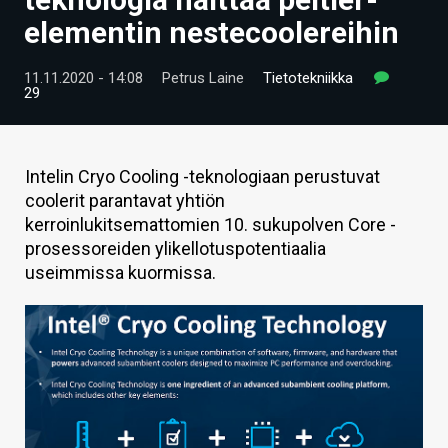
ARTIKKELIT
elementin nestecoolereihin
VIDEOT
11.11.2020 - 14:08
Petrus Laine
Tietotekniikka
29
TECHBBS
TIETOA
Intelin Cryo Cooling -teknologiaan perustuvat
HINTA.FI
coolerit parantavat yhtiön
kerroinlukitsemattomien 10. sukupolven Core -
KAUPPA
prosessoreiden ylikellotuspotentiaalia
useimmissa kuormissa.
VAIHDA TEEMA
HAKU