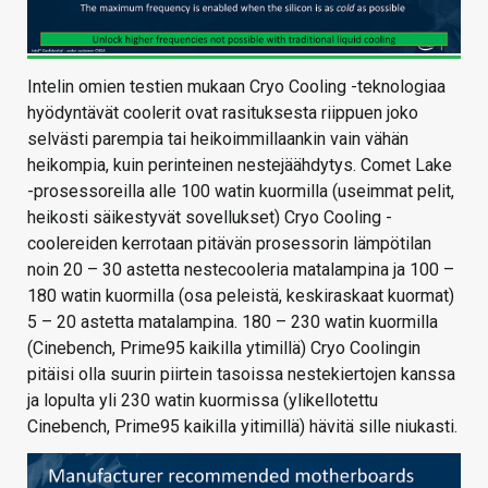
Intelin omien testien mukaan Cryo Cooling -teknologiaa
hyödyntävät coolerit ovat rasituksesta riippuen joko
selvästi parempia tai heikoimmillaankin vain vähän
heikompia, kuin perinteinen nestejäähdytys. Comet Lake
-prosessoreilla alle 100 watin kuormilla (useimmat pelit,
heikosti säikestyvät sovellukset) Cryo Cooling -
coolereiden kerrotaan pitävän prosessorin lämpötilan
noin 20 – 30 astetta nestecooleria matalampina ja 100 –
180 watin kuormilla (osa peleistä, keskiraskaat kuormat)
5 – 20 astetta matalampina. 180 – 230 watin kuormilla
(Cinebench, Prime95 kaikilla ytimillä) Cryo Coolingin
pitäisi olla suurin piirtein tasoissa nestekiertojen kanssa
ja lopulta yli 230 watin kuormissa (ylikellotettu
Cinebench, Prime95 kaikilla yitimillä) hävitä sille niukasti.