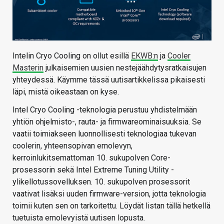
Intelin Cryo Cooling on ollut esillä
EKWB:n
ja
Cooler
Masterin
julkaisemien uusien nestejäähdytysratkaisujen
yhteydessä. Käymme tässä uutisartikkelissa pikaisesti
läpi, mistä oikeastaan on kyse.
Intel Cryo Cooling -teknologia perustuu yhdistelmään
yhtiön ohjelmisto-, rauta- ja firmwareominaisuuksia. Se
vaatii toimiakseen luonnollisesti teknologiaa tukevan
coolerin, yhteensopivan emolevyn,
kerroinlukitsemattoman 10. sukupolven Core-
prosessorin sekä Intel Extreme Tuning Utility -
ylikellotussovelluksen. 10. sukupolven prosessorit
vaativat lisäksi uuden firmware-version, jotta teknologia
toimii kuten sen on tarkoitettu. Löydät listan tällä hetkellä
tuetuista emolevyistä uutisen lopusta.