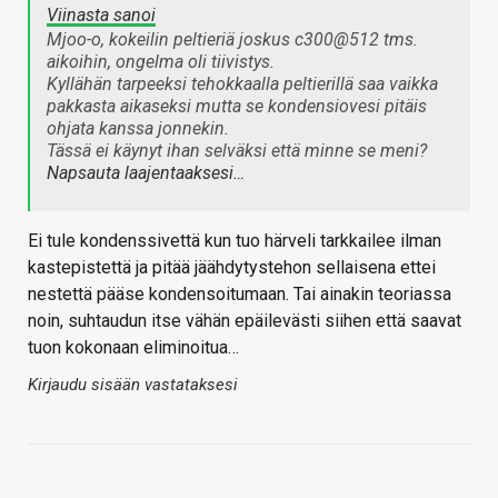
Viinasta sanoi
Mjoo-o, kokeilin peltieriä joskus c300@512 tms.
aikoihin, ongelma oli tiivistys.
Kyllähän tarpeeksi tehokkaalla peltierillä saa vaikka
pakkasta aikaseksi mutta se kondensiovesi pitäis
ohjata kanssa jonnekin.
Tässä ei käynyt ihan selväksi että minne se meni?
Napsauta laajentaaksesi…
Ei tule kondenssivettä kun tuo härveli tarkkailee ilman
kastepistettä ja pitää jäähdytystehon sellaisena ettei
nestettä pääse kondensoitumaan. Tai ainakin teoriassa
noin, suhtaudun itse vähän epäilevästi siihen että saavat
tuon kokonaan eliminoitua…
Kirjaudu sisään vastataksesi