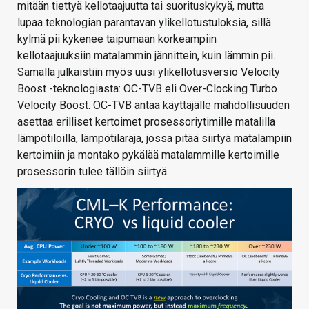
mitään tiettyä kellotaajuutta tai suorituskykyä, mutta
lupaa teknologian parantavan ylikellotustuloksia, sillä
kylmä pii kykenee taipumaan korkeampiin
kellotaajuuksiin matalammin jännittein, kuin lämmin pii.
Samalla julkaistiin myös uusi ylikellotusversio Velocity
Boost -teknologiasta: OC-TVB eli Over-Clocking Turbo
Velocity Boost. OC-TVB antaa käyttäjälle mahdollisuuden
asettaa erilliset kertoimet prosessoriytimille matalilla
lämpötiloilla, lämpötilaraja, jossa pitää siirtyä matalampiin
kertoimiin ja montako pykälää matalammille kertoimille
prosessorin tulee tällöin siirtyä.