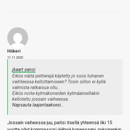
Hiikeri
11.11.2020
jkaart sanoi
Eikös näitä peltierejä käytetty jo vuos tuhanen
vaihteessa kellottamiseen? Tosin sillon ei kyllä
valmista ratkaisua ollu…
Eikös noita kylmäkoneiden kylmäaineillakin
kelloteltu jossain vaiheessa..
Napsauta laajentaaksesi…
Jossain vaiheessa juu, paitsi itsellä yhteensä liki 15
vuotta ollut kompressori jäähyjä koneessani, nykyinenkin