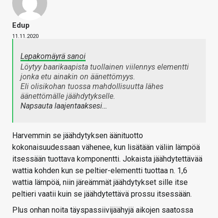
Edup
11.11.2020
Lepakomäyrä sanoi
Löytyy baarikaapista tuollainen viilennys elementti
jonka etu ainakin on äänettömyys.
Eli olisikohan tuossa mahdollisuutta lähes
äänettömälle jäähdytykselle.
Napsauta laajentaaksesi…
Harvemmin se jäähdytyksen äänituotto
kokonaisuudessaan vähenee, kun lisätään väliin lämpöä
itsessään tuottava komponentti. Jokaista jäähdytettävää
wattia kohden kun se peltier-elementti tuottaa n. 1,6
wattia lämpöä, niin järeämmät jäähdytykset sille itse
peltieri vaatii kuin se jäähdytettävä prossu itsessään.
Plus onhan noita täyspassiivijäähyjä aikojen saatossa